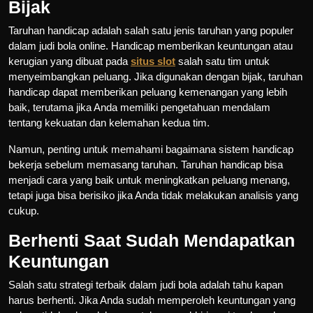
Bijak
Taruhan handicap adalah salah satu jenis taruhan yang populer
dalam judi bola online. Handicap memberikan keuntungan atau
kerugian yang dibuat pada
situs slot
salah satu tim untuk
menyeimbangkan peluang. Jika digunakan dengan bijak, taruhan
handicap dapat memberikan peluang kemenangan yang lebih
baik, terutama jika Anda memiliki pengetahuan mendalam
tentang kekuatan dan kelemahan kedua tim.
Namun, penting untuk memahami bagaimana sistem handicap
bekerja sebelum memasang taruhan. Taruhan handicap bisa
menjadi cara yang baik untuk meningkatkan peluang menang,
tetapi juga bisa berisiko jika Anda tidak melakukan analisis yang
cukup.
Berhenti Saat Sudah Mendapatkan
Keuntungan
Salah satu strategi terbaik dalam judi bola adalah tahu kapan
harus berhenti. Jika Anda sudah memperoleh keuntungan yang