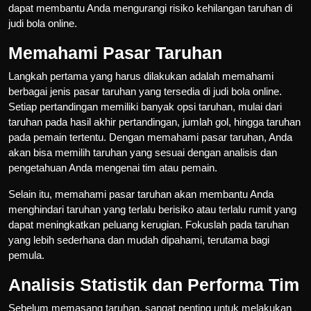
dapat membantu Anda mengurangi risiko kehilangan taruhan di
judi bola online.
Memahami Pasar Taruhan
Langkah pertama yang harus dilakukan adalah memahami
berbagai jenis pasar taruhan yang tersedia di judi bola online.
Setiap pertandingan memiliki banyak opsi taruhan, mulai dari
taruhan pada hasil akhir pertandingan, jumlah gol, hingga taruhan
pada pemain tertentu. Dengan memahami pasar taruhan, Anda
akan bisa memilih taruhan yang sesuai dengan analisis dan
pengetahuan Anda mengenai tim atau pemain.
Selain itu, memahami pasar taruhan akan membantu Anda
menghindari taruhan yang terlalu berisiko atau terlalu rumit yang
dapat meningkatkan peluang kerugian. Fokuslah pada taruhan
yang lebih sederhana dan mudah dipahami, terutama bagi
pemula.
Analisis Statistik dan Performa Tim
Sebelum memasang taruhan, sangat penting untuk melakukan