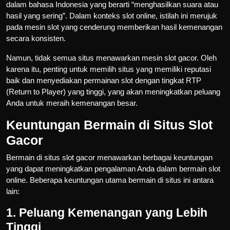
dalam bahasa Indonesia yang berarti “menghasilkan suara atau
hasil yang sering”. Dalam konteks slot online, istilah ini merujuk
pada mesin slot yang cenderung memberikan hasil kemenangan
secara konsisten.
Namun, tidak semua situs menawarkan mesin slot gacor. Oleh
karena itu, penting untuk memilih situs yang memiliki reputasi
baik dan menyediakan permainan slot dengan tingkat RTP
(Return to Player) yang tinggi, yang akan meningkatkan peluang
Anda untuk meraih kemenangan besar.
Keuntungan Bermain di Situs Slot
Gacor
Bermain di situs slot gacor menawarkan berbagai keuntungan
yang dapat meningkatkan pengalaman Anda dalam bermain slot
online. Beberapa keuntungan utama bermain di situs ini antara
lain:
1. Peluang Kemenangan yang Lebih
Tinggi