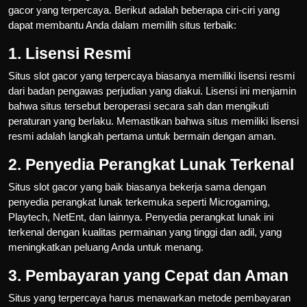
gacor yang terpercaya. Berikut adalah beberapa ciri-ciri yang
dapat membantu Anda dalam memilih situs terbaik:
1. Lisensi Resmi
Situs slot gacor yang terpercaya biasanya memiliki lisensi resmi
dari badan pengawas perjudian yang diakui. Lisensi ini menjamin
bahwa situs tersebut beroperasi secara sah dan mengikuti
peraturan yang berlaku. Memastikan bahwa situs memiliki lisensi
resmi adalah langkah pertama untuk bermain dengan aman.
2. Penyedia Perangkat Lunak Terkenal
Situs slot gacor yang baik biasanya bekerja sama dengan
penyedia perangkat lunak terkemuka seperti Microgaming,
Playtech, NetEnt, dan lainnya. Penyedia perangkat lunak ini
terkenal dengan kualitas permainan yang tinggi dan adil, yang
meningkatkan peluang Anda untuk menang.
3. Pembayaran yang Cepat dan Aman
Situs yang terpercaya harus menawarkan metode pembayaran