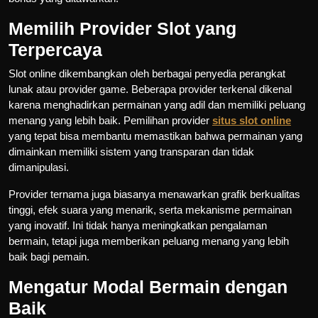
Memilih Provider Slot yang
Terpercaya
Slot online dikembangkan oleh berbagai penyedia perangkat
lunak atau provider game. Beberapa provider terkenal dikenal
karena menghadirkan permainan yang adil dan memiliki peluang
menang yang lebih baik. Pemilihan provider
situs slot online
yang tepat bisa membantu memastikan bahwa permainan yang
dimainkan memiliki sistem yang transparan dan tidak
dimanipulasi.
Provider ternama juga biasanya menawarkan grafik berkualitas
tinggi, efek suara yang menarik, serta mekanisme permainan
yang inovatif. Ini tidak hanya meningkatkan pengalaman
bermain, tetapi juga memberikan peluang menang yang lebih
baik bagi pemain.
Mengatur Modal Bermain dengan
Baik