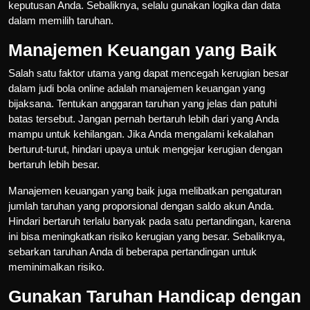
keputusan Anda. Sebaliknya, selalu gunakan logika dan data
dalam memilih taruhan.
Manajemen Keuangan yang Baik
Salah satu faktor utama yang dapat mencegah kerugian besar
dalam judi bola online adalah manajemen keuangan yang
bijaksana. Tentukan anggaran taruhan yang jelas dan patuhi
batas tersebut. Jangan pernah bertaruh lebih dari yang Anda
mampu untuk kehilangan. Jika Anda mengalami kekalahan
berturut-turut, hindari upaya untuk mengejar kerugian dengan
bertaruh lebih besar.
Manajemen keuangan yang baik juga melibatkan pengaturan
jumlah taruhan yang proporsional dengan saldo akun Anda.
Hindari bertaruh terlalu banyak pada satu pertandingan, karena
ini bisa meningkatkan risiko kerugian yang besar. Sebaliknya,
sebarkan taruhan Anda di beberapa pertandingan untuk
meminimalkan risiko.
Gunakan Taruhan Handicap dengan