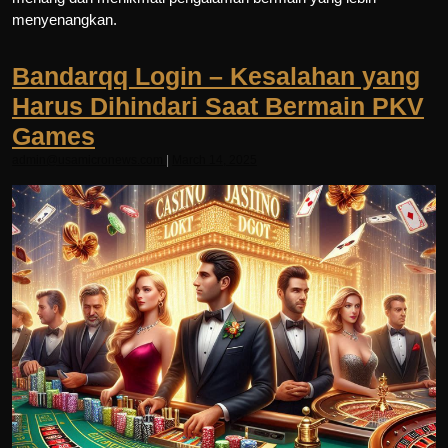
menyenangkan.
Bandarqq Login – Kesalahan yang
Harus Dihindari Saat Bermain PKV
Games
admin@usamicronews.com
|
March 14, 2025