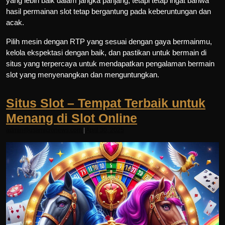
yang lebih baik dalam jangka panjang, tetapi tetap ingat bahwa
hasil permainan slot tetap bergantung pada keberuntungan dan
acak.
Pilih mesin dengan RTP yang sesuai dengan gaya bermainmu,
kelola ekspektasi dengan baik, dan pastikan untuk bermain di
situs yang terpercaya untuk mendapatkan pengalaman bermain
slot yang menyenangkan dan menguntungkan.
Situs Slot – Tempat Terbaik untuk
Menang di Slot Online
admin@usamicronews.com
|
April 30, 2025