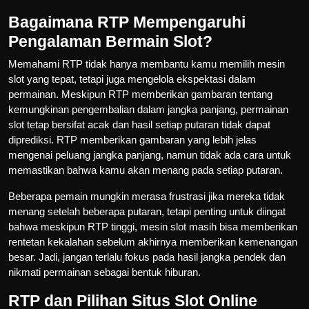
Bagaimana RTP Mempengaruhi
Pengalaman Bermain Slot?
Memahami RTP tidak hanya membantu kamu memilih mesin
slot yang tepat, tetapi juga mengelola ekspektasi dalam
permainan. Meskipun RTP memberikan gambaran tentang
kemungkinan pengembalian dalam jangka panjang, permainan
slot tetap bersifat acak dan hasil setiap putaran tidak dapat
diprediksi. RTP memberikan gambaran yang lebih jelas
mengenai peluang jangka panjang, namun tidak ada cara untuk
memastikan bahwa kamu akan menang pada setiap putaran.
Beberapa pemain mungkin merasa frustrasi jika mereka tidak
menang setelah beberapa putaran, tetapi penting untuk diingat
bahwa meskipun RTP tinggi, mesin slot masih bisa memberikan
rentetan kekalahan sebelum akhirnya memberikan kemenangan
besar. Jadi, jangan terlalu fokus pada hasil jangka pendek dan
nikmati permainan sebagai bentuk hiburan.
RTP dan Pilihan Situs Slot Online