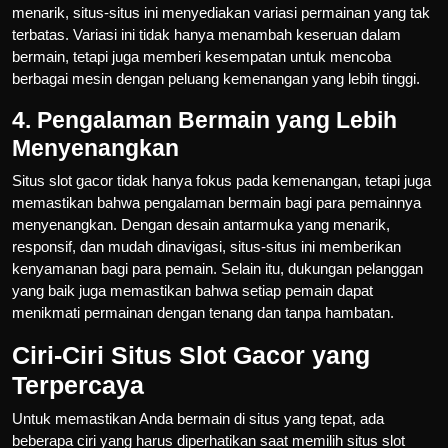
menarik, situs-situs ini menyediakan variasi permainan yang tak
terbatas. Variasi ini tidak hanya menambah keseruan dalam
bermain, tetapi juga memberi kesempatan untuk mencoba
berbagai mesin dengan peluang kemenangan yang lebih tinggi.
4. Pengalaman Bermain yang Lebih
Menyenangkan
Situs slot gacor tidak hanya fokus pada kemenangan, tetapi juga
memastikan bahwa pengalaman bermain bagi para pemainnya
menyenangkan. Dengan desain antarmuka yang menarik,
responsif, dan mudah dinavigasi, situs-situs ini memberikan
kenyamanan bagi para pemain. Selain itu, dukungan pelanggan
yang baik juga memastikan bahwa setiap pemain dapat
menikmati permainan dengan tenang dan tanpa hambatan.
Ciri-Ciri Situs Slot Gacor yang
Terpercaya
Untuk memastikan Anda bermain di situs yang tepat, ada
beberapa ciri yang harus diperhatikan saat memilih situs slot