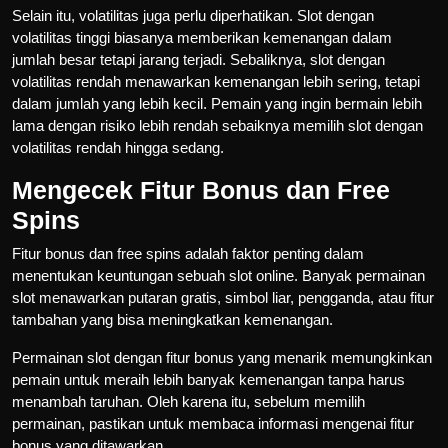
Selain itu, volatilitas juga perlu diperhatikan. Slot dengan
volatilitas tinggi biasanya memberikan kemenangan dalam
jumlah besar tetapi jarang terjadi. Sebaliknya, slot dengan
volatilitas rendah menawarkan kemenangan lebih sering, tetapi
dalam jumlah yang lebih kecil. Pemain yang ingin bermain lebih
lama dengan risiko lebih rendah sebaiknya memilih slot dengan
volatilitas rendah hingga sedang.
Mengecek Fitur Bonus dan Free
Spins
Fitur bonus dan free spins adalah faktor penting dalam
menentukan keuntungan sebuah slot online. Banyak permainan
slot menawarkan putaran gratis, simbol liar, pengganda, atau fitur
tambahan yang bisa meningkatkan kemenangan.
Permainan slot dengan fitur bonus yang menarik memungkinkan
pemain untuk meraih lebih banyak kemenangan tanpa harus
menambah taruhan. Oleh karena itu, sebelum memilih
permainan, pastikan untuk membaca informasi mengenai fitur
bonus yang ditawarkan.