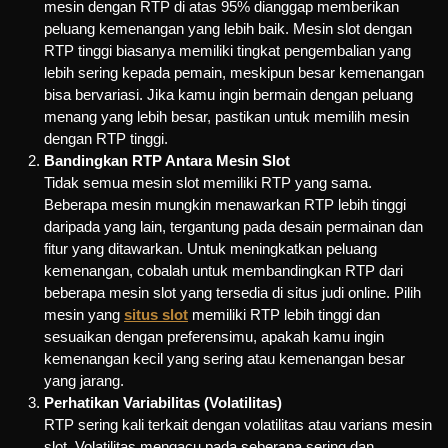
mesin dengan RTP di atas 95% dianggap memberikan
peluang kemenangan yang lebih baik. Mesin slot dengan
RTP tinggi biasanya memiliki tingkat pengembalian yang
lebih sering kepada pemain, meskipun besar kemenangan
bisa bervariasi. Jika kamu ingin bermain dengan peluang
menang yang lebih besar, pastikan untuk memilih mesin
dengan RTP tinggi.
Bandingkan RTP Antara Mesin Slot
Tidak semua mesin slot memiliki RTP yang sama.
Beberapa mesin mungkin menawarkan RTP lebih tinggi
daripada yang lain, tergantung pada desain permainan dan
fitur yang ditawarkan. Untuk meningkatkan peluang
kemenangan, cobalah untuk membandingkan RTP dari
beberapa mesin slot yang tersedia di situs judi online. Pilih
mesin yang
situs slot
memiliki RTP lebih tinggi dan
sesuaikan dengan preferensimu, apakah kamu ingin
kemenangan kecil yang sering atau kemenangan besar
yang jarang.
Perhatikan Variabilitas (Volatilitas)
RTP sering kali terkait dengan volatilitas atau varians mesin
slot. Volatilitas mengacu pada seberapa sering dan