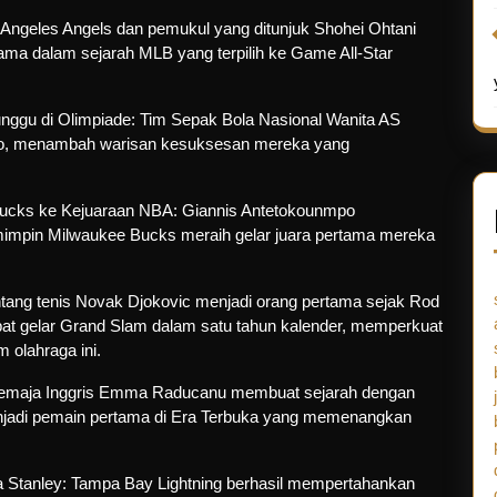
Angeles Angels dan pemukul yang ditunjuk Shohei Ohtani
ma dalam sejarah MLB yang terpilih ke Game All-Star
nggu di Olimpiade: Tim Sepak Bola Nasional Wanita AS
yo, menambah warisan kesuksesan mereka yang
ucks ke Kejuaraan NBA: Giannis Antetokounmpo
impin Milwaukee Bucks meraih gelar juara pertama mereka
tang tenis Novak Djokovic menjadi orang pertama sejak Rod
 gelar Grand Slam dalam satu tahun kalender, memperkuat
 olahraga ini.
maja Inggris Emma Raducanu membuat sejarah dengan
njadi pemain pertama di Era Terbuka yang memenangkan
la Stanley: Tampa Bay Lightning berhasil mempertahankan