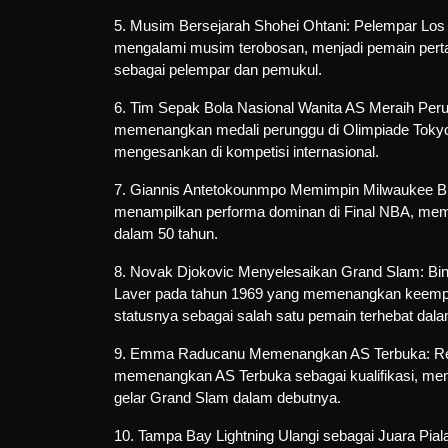
5. Musim Bersejarah Shohei Ohtani: Pelempar Los 
mengalami musim terobosan, menjadi pemain perta
sebagai pelempar dan pemukul.
6. Tim Sepak Bola Nasional Wanita AS Meraih Peru
memenangkan medali perunggu di Olimpiade Tok
mengesankan di kompetisi internasional.
7. Giannis Antetokounmpo Memimpin Milwaukee B
menampilkan performa dominan di Final NBA, mem
dalam 50 tahun.
8. Novak Djokovic Menyelesaikan Grand Slam: Bin
Laver pada tahun 1969 yang memenangkan keempat
statusnya sebagai salah satu pemain terhebat dalam
9. Emma Raducanu Memenangkan AS Terbuka: Re
memenangkan AS Terbuka sebagai kualifikasi, me
gelar Grand Slam dalam debutnya.
10. Tampa Bay Lightning Ulangi sebagai Juara Pia