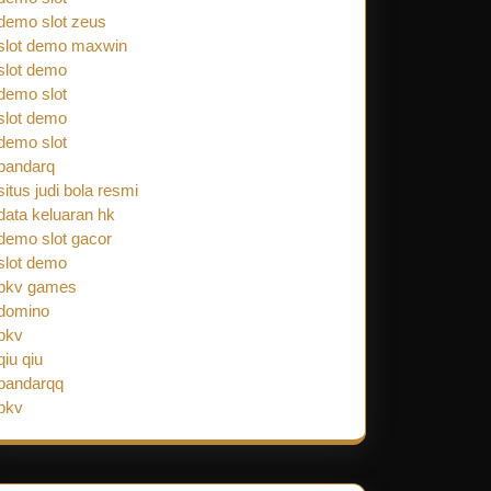
demo slot zeus
slot demo maxwin
slot demo
demo slot
slot demo
demo slot
bandarq
situs judi bola resmi
data keluaran hk
demo slot gacor
slot demo
pkv games
domino
pkv
qiu qiu
bandarqq
pkv