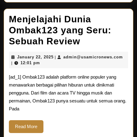
Menjelajahi Dunia
Ombak123 yang Seru:
Menjelajahi
Sebuah Review
Dunia
January
admin
January 22, 2025
admin@usamicronews.com
|
Ombak123
22,
12:01 pm
|
2025
yang
[ad_1] Ombak123 adalah platform online populer yang
Seru:
menawarkan berbagai pilihan hiburan untuk dinikmati
pengguna. Dari film dan acara TV hingga musik dan
Sebuah
permainan, Ombak123 punya sesuatu untuk semua orang.
Review
Pada
Read
Read More
More