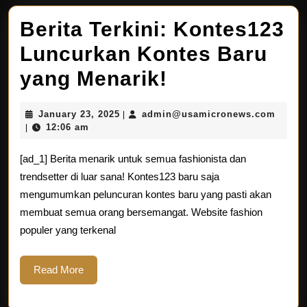
Berita Terkini: Kontes123
Luncurkan Kontes Baru
Berita
yang Menarik!
Terkini:
January
admin
January 23, 2025
admin@usamicronews.com
|
Kontes123
23,
12:06 am
|
2025
Luncurkan
[ad_1] Berita menarik untuk semua fashionista dan
Kontes
trendsetter di luar sana! Kontes123 baru saja
mengumumkan peluncuran kontes baru yang pasti akan
Baru
membuat semua orang bersemangat. Website fashion
yang
populer yang terkenal
Menarik!
Read
Read More
More