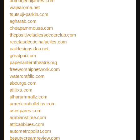
authorjennijames.com
viajearoma.net
tsutsuji-parkin.com
agharab.com
cheapammousa.com
thepositiveladiessoccerclub.com
recetasdecocinafaciles.com
naildesignsidea.net
greatpai.com
paperlanterntheatre.org
freeworshipnetwork.com
watercraftllc.com
abourge.com
afiliixs.com
alharammallz.com
americanbulletins.com
asespares.com
arabianstime.com
atticabblues.com
autometropolist.com
beautycreamreview.com