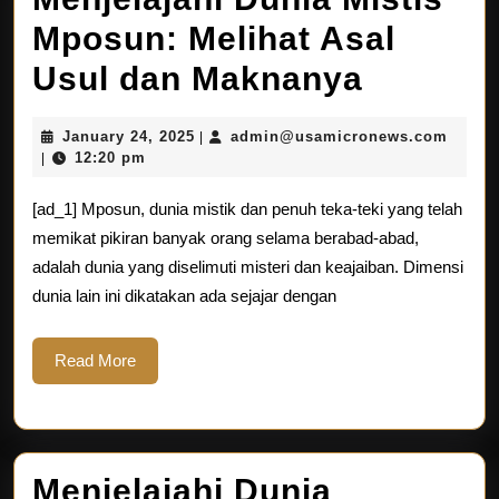
Mposun: Melihat Asal
Menjela
Usul dan Maknanya
Dunia
January
admin
January 24, 2025
admin@usamicronews.com
|
Mistis
24,
12:20 pm
|
2025
Mposun
[ad_1] Mposun, dunia mistik dan penuh teka-teki yang telah
Melihat
memikat pikiran banyak orang selama berabad-abad,
adalah dunia yang diselimuti misteri dan keajaiban. Dimensi
Asal
dunia lain ini dikatakan ada sejajar dengan
Usul
dan
Read
Read More
More
Maknan
Menjelajahi Dunia