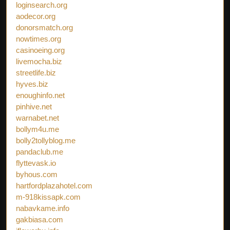
loginsearch.org
aodecor.org
donorsmatch.org
nowtimes.org
casinoeing.org
livemocha.biz
streetlife.biz
hyves.biz
enoughinfo.net
pinhive.net
warnabet.net
bollym4u.me
bolly2tollyblog.me
pandaclub.me
flyttevask.io
byhous.com
hartfordplazahotel.com
m-918kissapk.com
nabavkame.info
gakbiasa.com