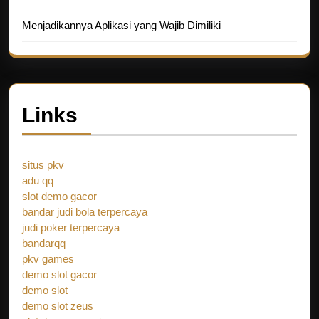
Menjadikannya Aplikasi yang Wajib Dimiliki
Links
situs pkv
adu qq
slot demo gacor
bandar judi bola terpercaya
judi poker terpercaya
bandarqq
pkv games
demo slot gacor
demo slot
demo slot zeus