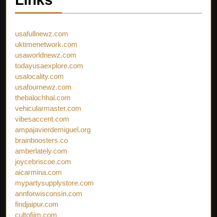
usafullnewz.com
uktimenetwork.com
usaworldnewz.com
todayusaexplore.com
usalocality.com
usafournewz.com
thebalochhal.com
vehicularmaster.com
vibesaccent.com
ampajavierdemiguel.org
brainboosters.co
amberlately.com
joycebriscoe.com
aicarmina.com
mypartysupplystore.com
annforwisconsin.com
findjaipur.com
cultofjim.com