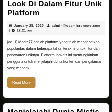
Look Di Dalam Fitur Unik
Menjelajahi
Platform
Dunia
January
admin
January 25, 2025
admin@usamicronews.com
|
Monte77
25,
12:21 am
|
2025
yang
[ad_1] Monte77 adalah platform yang telah mendapatkan
Menarik:
popularitas dalam beberapa tahun terakhir untuk fitur dan
penawaran uniknya. Platform inovatif ini memungkinkan
A
pengguna untuk menjelajahi dunia konten dan pengalaman
Look
yang menarik
Di
Read
Read More
Dalam
More
Fitur
Unik
Platform
Menjelajahi Dunia Mistis