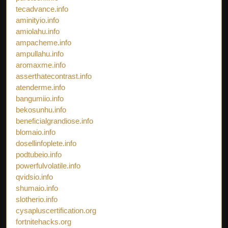
tecadvance.info
aminityio.info
amiolahu.info
ampacheme.info
ampullahu.info
aromaxme.info
asserthatecontrast.info
atenderme.info
bangumiio.info
bekosunhu.info
beneficialgrandiose.info
blomaio.info
dosellinfoplete.info
podtubeio.info
powerfulvolatile.info
qvidsio.info
shumaio.info
slotherio.info
cysapluscertification.org
fortnitehacks.org