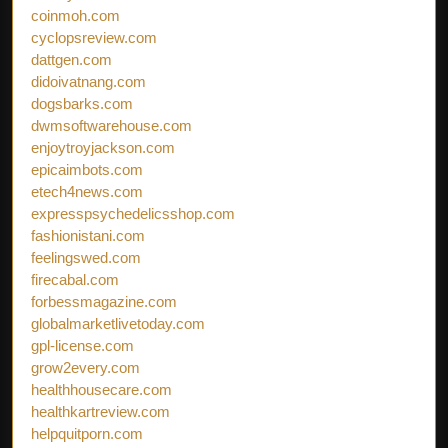
coinmoh.com
cyclopsreview.com
dattgen.com
didoivatnang.com
dogsbarks.com
dwmsoftwarehouse.com
enjoytroyjackson.com
epicaimbots.com
etech4news.com
expresspsychedelicsshop.com
fashionistani.com
feelingswed.com
firecabal.com
forbessmagazine.com
globalmarketlivetoday.com
gpl-license.com
grow2every.com
healthhousecare.com
healthkartreview.com
helpquitporn.com