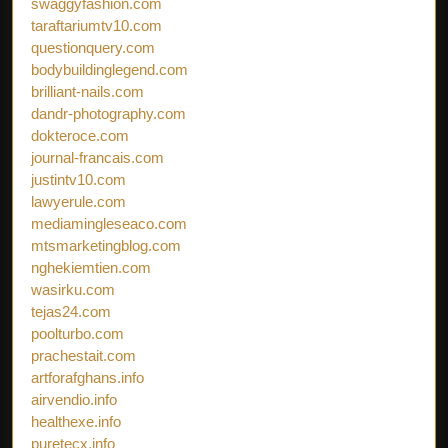
swaggyfashion.com
taraftariumtv10.com
questionquery.com
bodybuildinglegend.com
brilliant-nails.com
dandr-photography.com
dokteroce.com
journal-francais.com
justintv10.com
lawyerule.com
mediamingleseaco.com
mtsmarketingblog.com
nghekiemtien.com
wasirku.com
tejas24.com
poolturbo.com
prachestait.com
artforafghans.info
airvendio.info
healthexe.info
puretecx.info