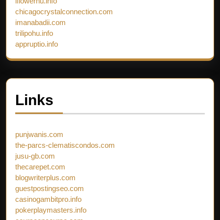
iflowerhu.info
chicagocrystalconnection.com
imanabadii.com
trilipohu.info
appruptio.info
Links
punjwanis.com
the-parcs-clematiscondos.com
jusu-gb.com
thecarepet.com
blogwriterplus.com
guestpostingseo.com
casinogambitpro.info
pokerplaymasters.info