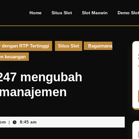
Home
Situs Slot
Slot Maxwin
Demo Slo
r dengan RTP Tertinggi
Situs Slot
Bagaimana
en keuangan
247 mengubah
 manajemen
admin@usamicronews.com
com
8:45 am
|