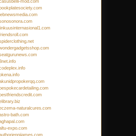
casusbelli-mod.com
bookplatesociety.com
lebnewsmedia.com
sonosonora.com
linkuusinternasional1.com
friendsroll.com
spiderclothing.net
wondergadgetsshop.com
seatgurunews.com
3net.info
codeplex.info
okena.info
akunidpropokerqq.com
bespokecardetailing.com
bestfriendscredit.com
elibrary.biz
eczema-naturalcures.com
astro-bath.com
aghapal.com
altu-expo.com
authorjennijames.com