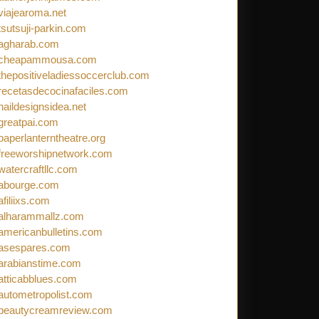
viajearoma.net
tsutsuji-parkin.com
agharab.com
cheapammousa.com
thepositiveladiessoccerclub.com
recetasdecocinafaciles.com
naildesignsidea.net
greatpai.com
paperlanterntheatre.org
freeworshipnetwork.com
watercraftllc.com
abourge.com
afiliixs.com
alharammallz.com
americanbulletins.com
asespares.com
arabianstime.com
atticabblues.com
autometropolist.com
beautycreamreview.com