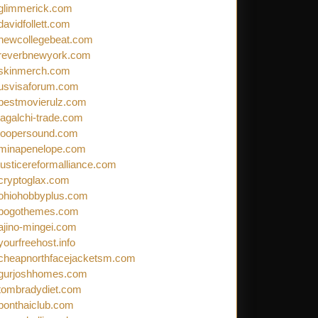
glimmerick.com
davidfollett.com
newcollegebeat.com
reverbnewyork.com
skinmerch.com
usvisaforum.com
bestmovierulz.com
jagalchi-trade.com
loopersound.com
minapenelope.com
justicereformalliance.com
cryptoglax.com
ohiohobbyplus.com
bogothemes.com
ajino-mingei.com
yourfreehost.info
cheapnorthfacejacketsm.com
gurjoshhomes.com
tombradydiet.com
bonthaiclub.com