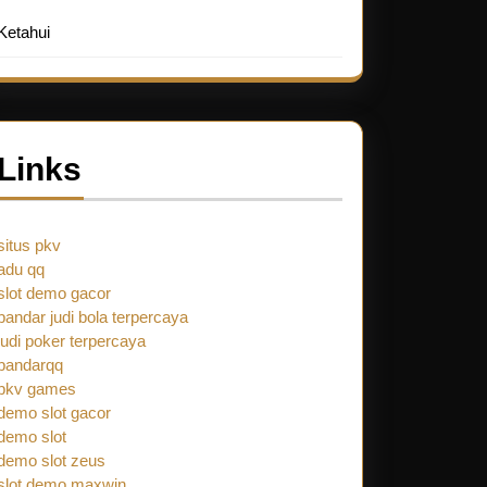
Ketahui
Links
situs pkv
adu qq
slot demo gacor
bandar judi bola terpercaya
judi poker terpercaya
bandarqq
pkv games
demo slot gacor
demo slot
demo slot zeus
slot demo maxwin