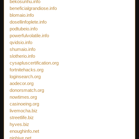
bekosunhu.info
beneficialgrandiose.info
blomaio.info
dosellinfoplete.info
podtubeio.info
powerfulvolatile.info
qvidsio.info
shumaio.info
slotherio.info
cysapluscertification.org
fortnitehacks.org
loginsearch.org
aodecor.org
donorsmatch.org
nowtimes.org
casinoeing.org
livemocha.biz
streetlife.biz
hyves.biz
enoughinfo.net
pinhive.net