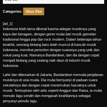
2025
Categories:
Situs Slot
[ad_1]
Indonesia telah lama dikenal karena adegan musiknya yang
kaya dan beragam, dengan genre mulai dari musik gamelan
tradisional hingga pop dan rock modern. Dalam beberapa tahun
terakhir, seorang bintang baru telah muncul di kancah musik
Indonesia, memikat penonton dengan suaranya yang unik dan
vokal yang kuat. Namanya Bandardewi, dan dia dengan cepat
menjadi bintang yang sedang naik daun di industri musik
Indonesia.
Lahir dan dibesarkan di Jakarta, Bandardewi memulai perjalanan
musiknya di usia muda. Dia mulai bernyanyi di paduan suara
sekolahnya dan dengan cepat menemukan hasratnya untuk
musik. Terinspirasi oleh artis seperti Anggun dan Raisa, ia mulai
menulis lagu sendiri dan mengasah keahliannya sebagai
penyanyi-penulis lagu.