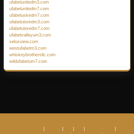
ufabetunitedm3.com
ufabetunitedm7.com
ufabetuskedm7.com
ufabetutoredm3.com
ufabetutoredm7.com
ufabetvalleyum3.com
veloxview.com
westufabetm3.com
whiskeybrothersllc.com
wildufabetum7.com
menuqq pkv
|
situs qq
|
pkv
|
pkv
|
dominoqq pkv
|