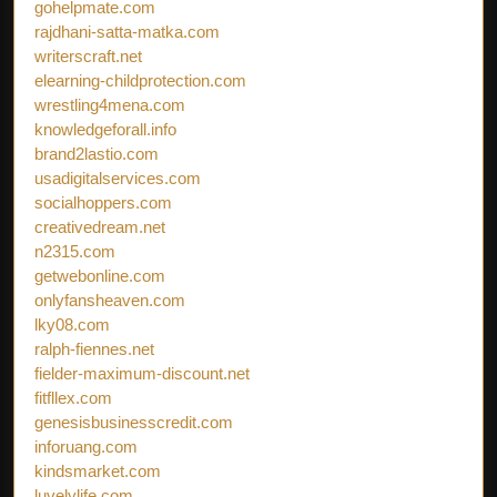
gohelpmate.com
rajdhani-satta-matka.com
writerscraft.net
elearning-childprotection.com
wrestling4mena.com
knowledgeforall.info
brand2lastio.com
usadigitalservices.com
socialhoppers.com
creativedream.net
n2315.com
getwebonline.com
onlyfansheaven.com
lky08.com
ralph-fiennes.net
fielder-maximum-discount.net
fitfllex.com
genesisbusinesscredit.com
inforuang.com
kindsmarket.com
luvelylife.com