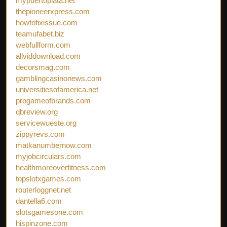
mypuertoplata.net
thepioneerxpress.com
howtofixissue.com
teamufabet.biz
webfullform.com
allviddownload.com
decorsmag.com
gamblingcasinonews.com
universitiesofamerica.net
progameofbrands.com
qbreview.org
servicewueste.org
zippyrevs.com
matkanumbernow.com
myjobcirculars.com
healthmoreoverfitness.com
topslotxgames.com
routerloggnet.net
dantella6.com
slotsgamesone.com
hispinzone.com