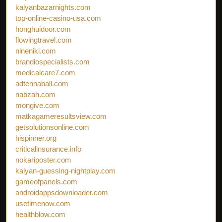
kalyanbazarnights.com
top-online-casino-usa.com
honghuidoor.com
flowingtravel.com
nineniki.com
brandiospecialists.com
medicalcare7.com
adtennaball.com
nabzah.com
mongive.com
matkagameresultsview.com
getsolutionsonline.com
hispinner.org
criticalinsurance.info
nokariposter.com
kalyan-guessing-nightplay.com
gameofpanels.com
androidappsdownloader.com
usetimenow.com
healthblow.com