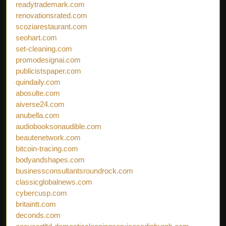
readytrademark.com
renovationsrated.com
scoziarestaurant.com
seohart.com
set-cleaning.com
promodesignai.com
publicistspaper.com
quindaily.com
abosulte.com
aiverse24.com
anubella.com
audiobooksonaudible.com
beautenetwork.com
bitcoin-tracing.com
bodyandshapes.com
businessconsultantsroundrock.com
classicglobalnews.com
cybercusp.com
britaintt.com
deconds.com