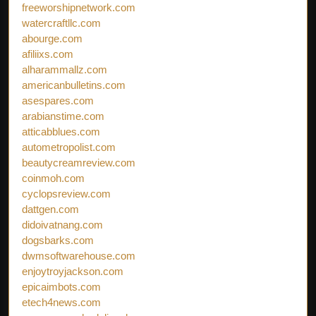
freeworshipnetwork.com
watercraftllc.com
abourge.com
afiliixs.com
alharammallz.com
americanbulletins.com
asespares.com
arabianstime.com
atticabblues.com
autometropolist.com
beautycreamreview.com
coinmoh.com
cyclopsreview.com
dattgen.com
didoivatnang.com
dogsbarks.com
dwmsoftwarehouse.com
enjoytroyjackson.com
epicaimbots.com
etech4news.com