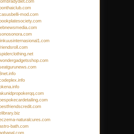
tombradydiet.com
bonthaiclub.com
casusbelli-mod.com
bookplatesociety.com
lebnewsmedia.com
sonosonora.com
linkuusinternasional1.com
friendsroll.com
spiderclothing.net
wondergadgetsshop.com
seatgurunews.com
3net.info
codeplex.info
okena.info
akunidpropokerqq.com
bespokecardetailing.com
bestfriendscredit.com
elibrary.biz
eczema-naturalcures.com
astro-bath.com
aghapal.com