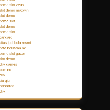
demo slot zeus
slot demo maxwin
slot demo
demo slot
slot demo
demo slot
bandarq
situs judi bola resmi
data keluaran hk
demo slot gacor
slot demo
pkv games
domino
pkv
qiu qiu
bandarqq
pkv