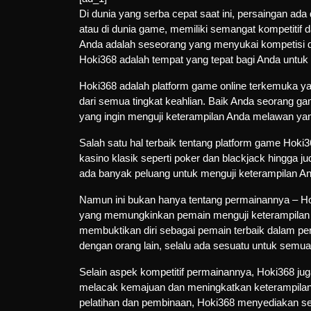
Di dunia yang serba cepat saat ini, persaingan ada 
atau di dunia game, memiliki semangat kompetitif d
Anda adalah seseorang yang menyukai kompetisi d
Hoki368 adalah tempat yang tepat bagi Anda untuk
Hoki368 adalah platform game online terkemuka
dari semua tingkat keahlian. Baik Anda seorang g
yang ingin menguji keterampilan Anda melawan yan
Salah satu hal terbaik tentang platform game Hoki3
kasino klasik seperti poker dan blackjack hingga j
ada banyak peluang untuk menguji keterampilan And
Namun ini bukan hanya tentang permainannya – H
yang memungkinkan pemain menguji keterampilan 
membuktikan diri sebagai pemain terbaik dalam pe
dengan orang lain, selalu ada sesuatu untuk semua
Selain aspek kompetitif permainannya, Hoki368 j
melacak kemajuan dan meningkatkan keterampilan A
pelatihan dan pembinaan, Hoki368 menyediakan s