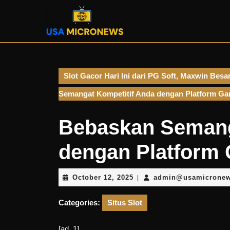
Skip
to
content
Skip
to
content
Slot Gacor Hari Ini dari PG Soft, Maxwin Besa
Semangat Kompetitif Anda dengan Platform Ga
Bebaskan Semang
dengan Platform
October
October 12, 2025
admin@usamicrone
|
12,
2025
Categories:
Situs Slot
[ad_1]