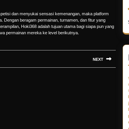
mpetisi dan menyukai sensasi kemenangan, maka platform
a. Dengan beragam permainan, turnamen, dan fitur yang
rampilan, Hoki368 adalah tujuan utama bagi siapa pun yang
a permainan mereka ke level berikutnya.
NEXT
Next
post: