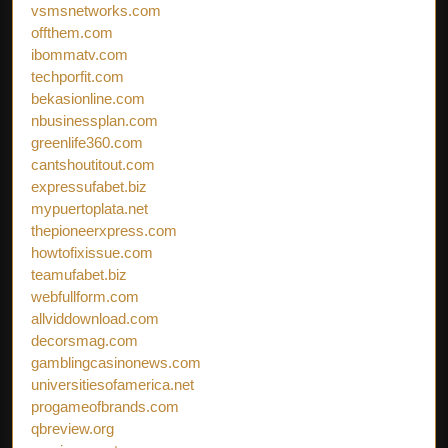
vsmsnetworks.com
offthem.com
ibommatv.com
techporfit.com
bekasionline.com
nbusinessplan.com
greenlife360.com
cantshoutitout.com
expressufabet.biz
mypuertoplata.net
thepioneerxpress.com
howtofixissue.com
teamufabet.biz
webfullform.com
allviddownload.com
decorsmag.com
gamblingcasinonews.com
universitiesofamerica.net
progameofbrands.com
qbreview.org