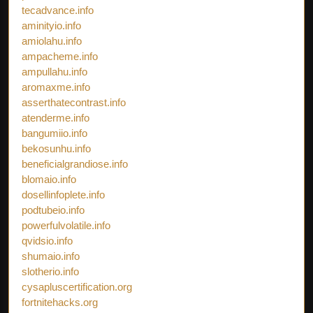
tecadvance.info
aminityio.info
amiolahu.info
ampacheme.info
ampullahu.info
aromaxme.info
asserthatecontrast.info
atenderme.info
bangumiio.info
bekosunhu.info
beneficialgrandiose.info
blomaio.info
dosellinfoplete.info
podtubeio.info
powerfulvolatile.info
qvidsio.info
shumaio.info
slotherio.info
cysapluscertification.org
fortnitehacks.org