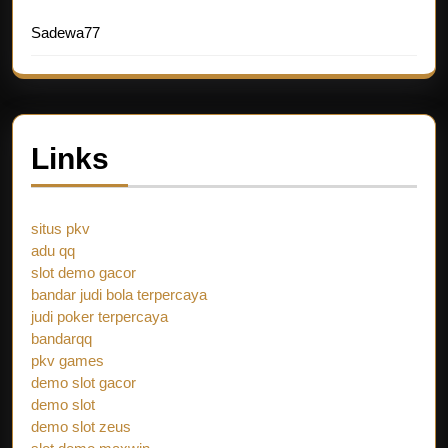
Sadewa77
Links
situs pkv
adu qq
slot demo gacor
bandar judi bola terpercaya
judi poker terpercaya
bandarqq
pkv games
demo slot gacor
demo slot
demo slot zeus