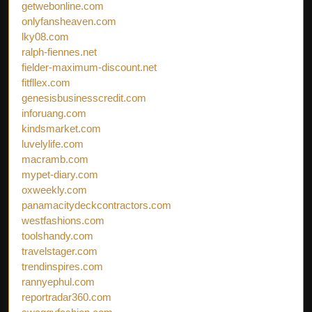
getwebonline.com
onlyfansheaven.com
lky08.com
ralph-fiennes.net
fielder-maximum-discount.net
fitfllex.com
genesisbusinesscredit.com
inforuang.com
kindsmarket.com
luvelylife.com
macramb.com
mypet-diary.com
oxweekly.com
panamacitydeckcontractors.com
westfashions.com
toolshandy.com
travelstager.com
trendinspires.com
rannyephul.com
reportradar360.com