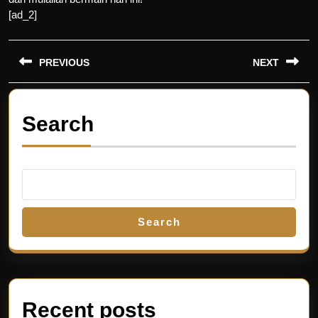
[ad_2]
Post
PREVIOUS
NEXT
navigation
Previous
Next
post:
post:
Search
Search
Recent posts