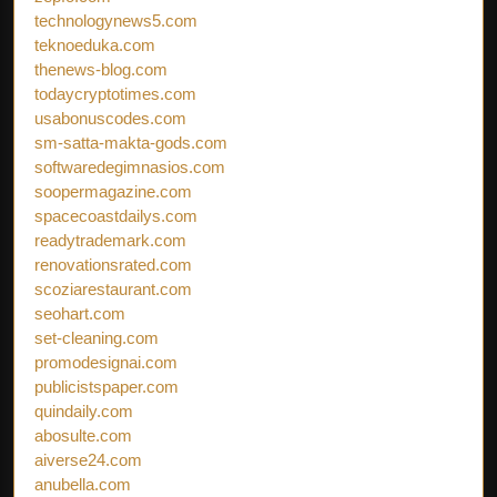
technologynews5.com
teknoeduka.com
thenews-blog.com
todaycryptotimes.com
usabonuscodes.com
sm-satta-makta-gods.com
softwaredegimnasios.com
soopermagazine.com
spacecoastdailys.com
readytrademark.com
renovationsrated.com
scoziarestaurant.com
seohart.com
set-cleaning.com
promodesignai.com
publicistspaper.com
quindaily.com
abosulte.com
aiverse24.com
anubella.com