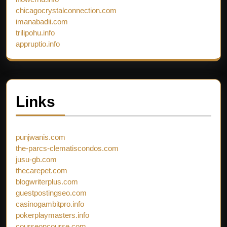
chicagocrystalconnection.com
imanabadii.com
trilipohu.info
appruptio.info
Links
punjwanis.com
the-parcs-clematiscondos.com
jusu-gb.com
thecarepet.com
blogwriterplus.com
guestpostingseo.com
casinogambitpro.info
pokerplaymasters.info
courseoncourse.com