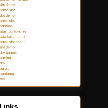
slot demo
demo slot
slot demo
demo slot
bandarq
situs judi bola resmi
data keluaran hk
demo slot gacor
slot demo
pkv games
domino
pkv
qiu qiu
bandarqq
pkv
Links