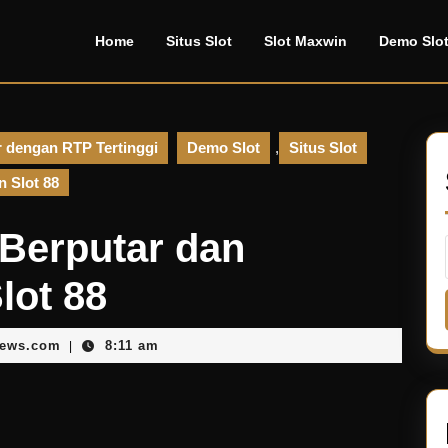
Home
Situs Slot
Slot Maxwin
Demo Slo
r dengan RTP Tertinggi
Demo Slot
,
Situs Slot
 Slot 88
 Berputar dan
lot 88
admin@usamicronews.com
ews.com
8:11 am
|