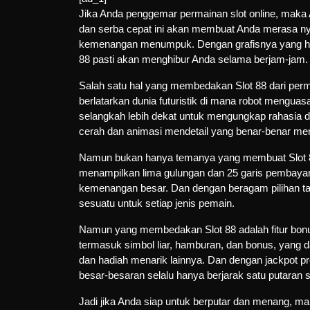
Jika Anda penggemar permainan slot online, mak
dan serba cepat ini akan membuat Anda merasa 
kemenangan menumpuk. Dengan grafisnya yang hidu
88 pasti akan menghibur Anda selama berjam-jam.
Salah satu hal yang membedakan Slot 88 dari perm
berlatarkan dunia futuristik di mana robot mengua
selangkah lebih dekat untuk mengungkap rahasia du
cerah dan animasi mendetail yang benar-benar me
Namun bukan hanya temanya yang membuat Slot 88 
menampilkan lima gulungan dan 25 garis pembaya
kemenangan besar. Dan dengan beragam pilihan taru
sesuatu untuk setiap jenis pemain.
Namun yang membedakan Slot 88 adalah fitur bon
termasuk simbol liar, hamburan, dan bonus, yang
dan hadiah menarik lainnya. Dan dengan jackpot pr
besar-besaran selalu hanya berjarak satu putaran s
Jadi jika Anda siap untuk berputar dan menang, ma