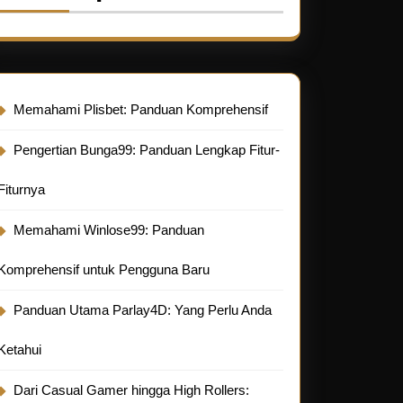
Memahami Plisbet: Panduan Komprehensif
Pengertian Bunga99: Panduan Lengkap Fitur-
Fiturnya
Memahami Winlose99: Panduan
Komprehensif untuk Pengguna Baru
Panduan Utama Parlay4D: Yang Perlu Anda
Ketahui
Dari Casual Gamer hingga High Rollers: