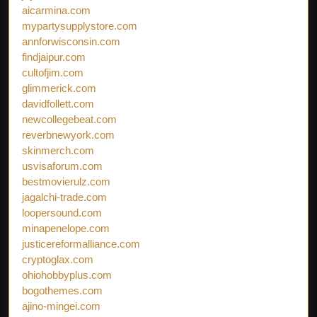
aicarmina.com
mypartysupplystore.com
annforwisconsin.com
findjaipur.com
cultofjim.com
glimmerick.com
davidfollett.com
newcollegebeat.com
reverbnewyork.com
skinmerch.com
usvisaforum.com
bestmovierulz.com
jagalchi-trade.com
loopersound.com
minapenelope.com
justicereformalliance.com
cryptoglax.com
ohiohobbyplus.com
bogothemes.com
ajino-mingei.com