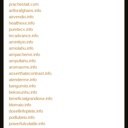
prachestait.com
artforafghans.info
airvendio.info
healthexe.info
puretecx.info
tecadvance.info
aminityio.info
amiolahu.info
ampacheme.info
ampullahu.info
aromaxme.info
asserthatecontrast.info
atenderme.info
bangumiio.info
bekosunhu.info
beneficialgrandiose.info
blomaio.info
dosellinfoplete.info
podtubeio.info
powerfulvolatile.info