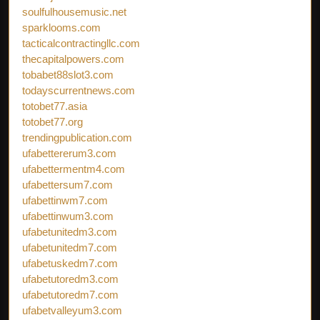
soulfulhousemusic.net
sparklooms.com
tacticalcontractingllc.com
thecapitalpowers.com
tobabet88slot3.com
todayscurrentnews.com
totobet77.asia
totobet77.org
trendingpublication.com
ufabettererum3.com
ufabettermentm4.com
ufabettersum7.com
ufabettinwm7.com
ufabettinwum3.com
ufabetunitedm3.com
ufabetunitedm7.com
ufabetuskedm7.com
ufabetutoredm3.com
ufabetutoredm7.com
ufabetvalleyum3.com