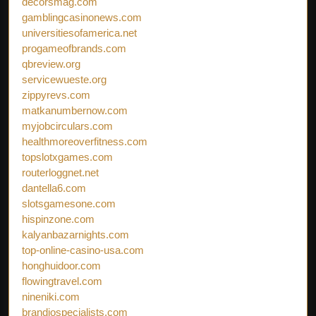
decorsmag.com
gamblingcasinonews.com
universitiesofamerica.net
progameofbrands.com
qbreview.org
servicewueste.org
zippyrevs.com
matkanumbernow.com
myjobcirculars.com
healthmoreoverfitness.com
topslotxgames.com
routerloggnet.net
dantella6.com
slotsgamesone.com
hispinzone.com
kalyanbazarnights.com
top-online-casino-usa.com
honghuidoor.com
flowingtravel.com
nineniki.com
brandiospecialists.com