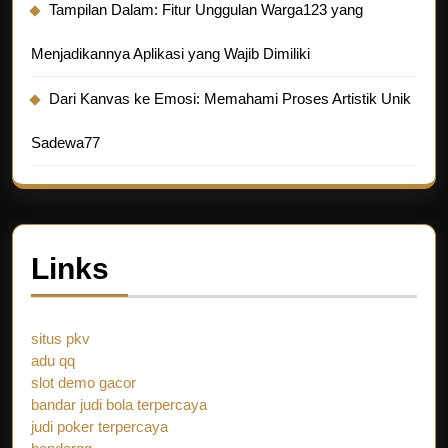
Tampilan Dalam: Fitur Unggulan Warga123 yang
Menjadikannya Aplikasi yang Wajib Dimiliki
Dari Kanvas ke Emosi: Memahami Proses Artistik Unik
Sadewa77
Links
situs pkv
adu qq
slot demo gacor
bandar judi bola terpercaya
judi poker terpercaya