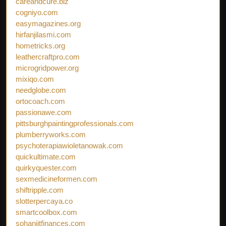
careandcure.biz
cogniyo.com
easymagazines.org
hirfanjilasmi.com
hometricks.org
leathercraftpro.com
microgridpower.org
mixiqo.com
needglobe.com
ortocoach.com
passionawe.com
pittsburghpaintingprofessionals.com
plumberryworks.com
psychoterapiawioletanowak.com
quickultimate.com
quirkyquester.com
sexmedicineformen.com
shiftripple.com
slotterpercaya.co
smartcoolbox.com
sohanjitfinances.com