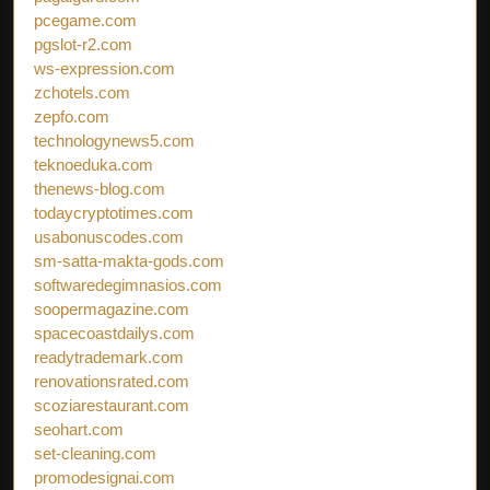
pcegame.com
pgslot-r2.com
ws-expression.com
zchotels.com
zepfo.com
technologynews5.com
teknoeduka.com
thenews-blog.com
todaycryptotimes.com
usabonuscodes.com
sm-satta-makta-gods.com
softwaredegimnasios.com
soopermagazine.com
spacecoastdailys.com
readytrademark.com
renovationsrated.com
scoziarestaurant.com
seohart.com
set-cleaning.com
promodesignai.com