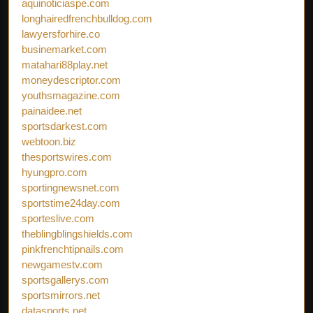
aquinoticiaspe.com
longhairedfrenchbulldog.com
lawyersforhire.co
businemarket.com
matahari88play.net
moneydescriptor.com
youthsmagazine.com
painaidee.net
sportsdarkest.com
webtoon.biz
thesportswires.com
hyungpro.com
sportingnewsnet.com
sportstime24day.com
sporteslive.com
theblingblingshields.com
pinkfrenchtipnails.com
newgamestv.com
sportsgallerys.com
sportsmirrors.net
datasports.net