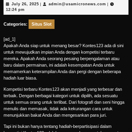
July
admin@usam
July 26, 2025
admin@usamicronews.com
|
|
26,
12:24 pm
2025
Categories:
Situs Slot
[ad_1]
Apakah Anda siap untuk menang besar? Kontes123 ada di sini
untuk mewujudkan impian Anda dengan kompetisi terbaru
mereka. Apakah Anda seorang pesaing berpengalaman atau
baru dalam permainan, ini adalah kesempatan Anda untuk
memamerkan keterampilan Anda dan pergi dengan beberapa
hadiah luar biasa.
Kompetisi terbaru Kontes123 akan menjadi yang terbesar dan
terbaik. Dengan berbagai kategori untuk dipilih, ada sesuatu
untuk semua orang untuk terlibat. Dari fotografi dan seni hingga
menulis dan memasak, tidak ada kekurangan cara untuk
menunjukkan bakat Anda dan mengesankan para juri.
Tapi ini bukan hanya tentang hadiah-berpartisipasi dalam