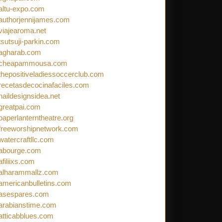
altu-expo.com
authorjennijames.com
viajearoma.net
tsutsuji-parkin.com
agharab.com
cheapammousa.com
thepositiveladiessoccerclub.com
recetasdecocinafaciles.com
naildesignsidea.net
greatpai.com
paperlanterntheatre.org
freeworshipnetwork.com
watercraftllc.com
abourge.com
afiliixs.com
alharammallz.com
americanbulletins.com
asespares.com
arabianstime.com
atticabblues.com