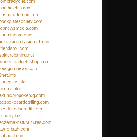
tombradydiet.com
bonthaiclub.com
casusbelli-mod.com
bookplatesociety.com
lebnewsmedia.com
sonosonora.com
linkuusinternasional1.com
friendsroll.com
spiderclothing.net
wondergadgetsshop.com
seatgurunews.com
3net.info
codeplex.info
okena.info
akunidpropokerqq.com
bespokecardetailing.com
bestfriendscredit.com
elibrary.biz
eczema-naturalcures.com
astro-bath.com
aghapal.com