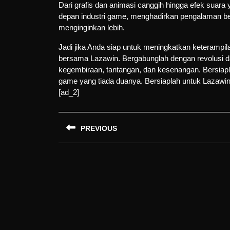
Dari grafis dan animasi canggih hingga efek suara y
depan industri game, menghadirkan pengalaman b
menginginkan lebih.
Jadi jika Anda siap untuk meningkatkan keterampila
bersama Lazawin. Bergabunglah dengan revolusi d
kegembiraan, tantangan, dan kesenangan. Bersia
game yang tiada duanya. Bersiaplah untuk Lazawin
[ad_2]
Post
PREVIOUS
navigation
Previous
post: