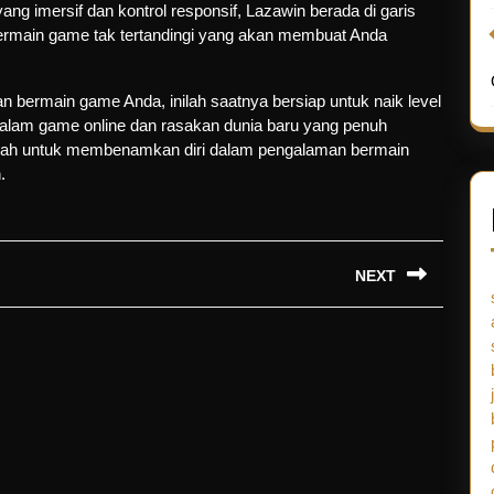
ang imersif dan kontrol responsif, Lazawin berada di garis
ermain game tak tertandingi yang akan membuat Anda
n bermain game Anda, inilah saatnya bersiap untuk naik level
alam game online dan rasakan dunia baru yang penuh
plah untuk membenamkan diri dalam pengalaman bermain
.
NEXT
Next
post: