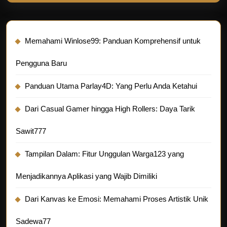
Memahami Winlose99: Panduan Komprehensif untuk
Pengguna Baru
Panduan Utama Parlay4D: Yang Perlu Anda Ketahui
Dari Casual Gamer hingga High Rollers: Daya Tarik
Sawit777
Tampilan Dalam: Fitur Unggulan Warga123 yang
Menjadikannya Aplikasi yang Wajib Dimiliki
Dari Kanvas ke Emosi: Memahami Proses Artistik Unik
Sadewa77