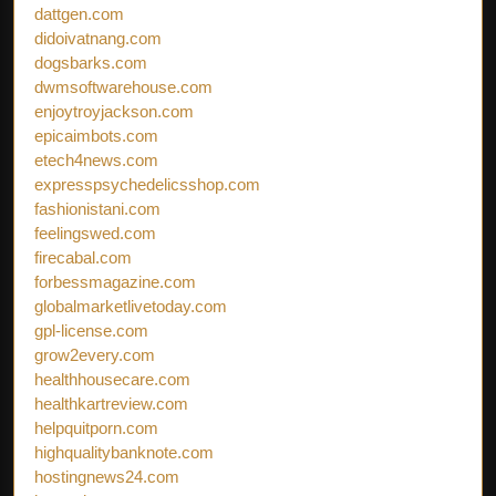
dattgen.com
didoivatnang.com
dogsbarks.com
dwmsoftwarehouse.com
enjoytroyjackson.com
epicaimbots.com
etech4news.com
expresspsychedelicsshop.com
fashionistani.com
feelingswed.com
firecabal.com
forbessmagazine.com
globalmarketlivetoday.com
gpl-license.com
grow2every.com
healthhousecare.com
healthkartreview.com
helpquitporn.com
highqualitybanknote.com
hostingnews24.com