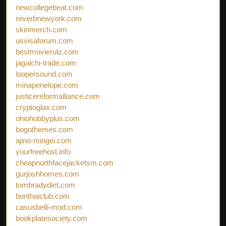
newcollegebeat.com
reverbnewyork.com
skinmerch.com
usvisaforum.com
bestmovierulz.com
jagalchi-trade.com
loopersound.com
minapenelope.com
justicereformalliance.com
cryptoglax.com
ohiohobbyplus.com
bogothemes.com
ajino-mingei.com
yourfreehost.info
cheapnorthfacejacketsm.com
gurjoshhomes.com
tombradydiet.com
bonthaiclub.com
casusbelli-mod.com
bookplatesociety.com