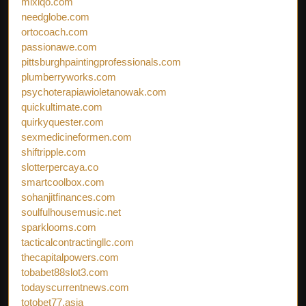
mixiqo.com
needglobe.com
ortocoach.com
passionawe.com
pittsburghpaintingprofessionals.com
plumberryworks.com
psychoterapiawioletanowak.com
quickultimate.com
quirkyquester.com
sexmedicineformen.com
shiftripple.com
slotterpercaya.co
smartcoolbox.com
sohanjitfinances.com
soulfulhousemusic.net
sparklooms.com
tacticalcontractingllc.com
thecapitalpowers.com
tobabet88slot3.com
todayscurrentnews.com
totobet77.asia