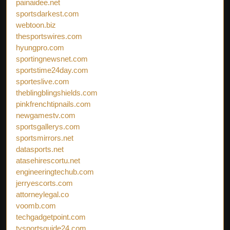
painaidee.net
sportsdarkest.com
webtoon.biz
thesportswires.com
hyungpro.com
sportingnewsnet.com
sportstime24day.com
sporteslive.com
theblingblingshields.com
pinkfrenchtipnails.com
newgamestv.com
sportsgallerys.com
sportsmirrors.net
datasports.net
atasehirescortu.net
engineeringtechub.com
jerryescorts.com
attorneylegal.co
voomb.com
techgadgetpoint.com
tvsportsguide24.com