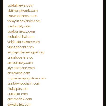
usafullnewz.com
uktimenetwork.com
usaworldnewz.com
todayusaexplore.com
usalocality.com
usafournewz.com
thebalochhal.com
vehicularmaster.com
vibesaccent.com
ampajavierdemiguel.org
brainboosters.co
amberlately.com
joycebriscoe.com
aicarmina.com
mypartysupplystore.com
annforwisconsin.com
findjaipur.com
cultofjim.com
glimmerick.com
davidfollett.com