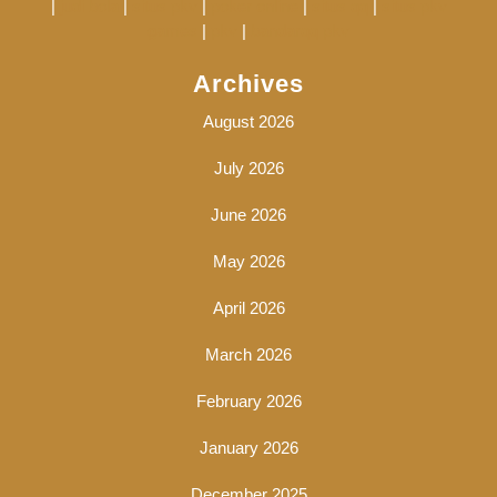
|
judi bola
|
situs pkv
|
poker online
|
situs qq
|
situs pkv
games
|
pkv
|
bandarqq pkv
Archives
August 2026
July 2026
June 2026
May 2026
April 2026
March 2026
February 2026
January 2026
December 2025