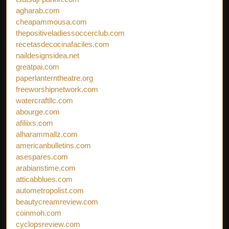
agharab.com
cheapammousa.com
thepositiveladiessoccerclub.com
recetasdecocinafaciles.com
naildesignsidea.net
greatpai.com
paperlanterntheatre.org
freeworshipnetwork.com
watercraftllc.com
abourge.com
afiliixs.com
alharammallz.com
americanbulletins.com
asespares.com
arabianstime.com
atticabblues.com
autometropolist.com
beautycreamreview.com
coinmoh.com
cyclopsreview.com