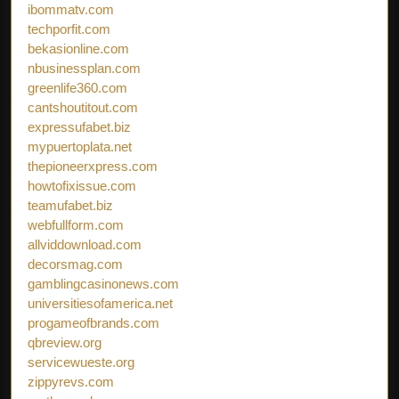
ibommatv.com
techporfit.com
bekasionline.com
nbusinessplan.com
greenlife360.com
cantshoutitout.com
expressufabet.biz
mypuertoplata.net
thepioneerxpress.com
howtofixissue.com
teamufabet.biz
webfullform.com
allviddownload.com
decorsmag.com
gamblingcasinonews.com
universitiesofamerica.net
progameofbrands.com
qbreview.org
servicewueste.org
zippyrevs.com