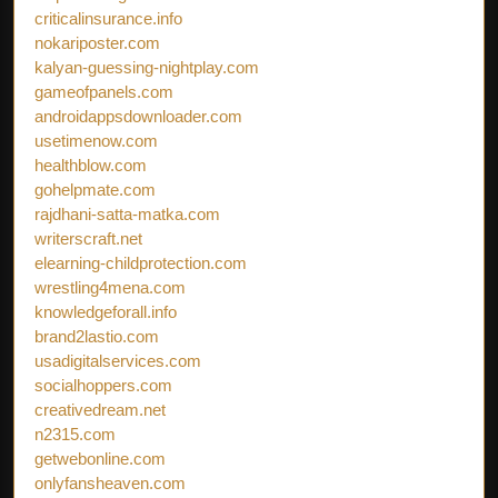
criticalinsurance.info
nokariposter.com
kalyan-guessing-nightplay.com
gameofpanels.com
androidappsdownloader.com
usetimenow.com
healthblow.com
gohelpmate.com
rajdhani-satta-matka.com
writerscraft.net
elearning-childprotection.com
wrestling4mena.com
knowledgeforall.info
brand2lastio.com
usadigitalservices.com
socialhoppers.com
creativedream.net
n2315.com
getwebonline.com
onlyfansheaven.com