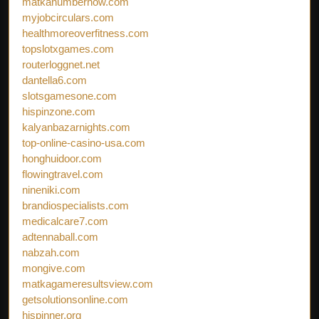
matkanumbernow.com
myjobcirculars.com
healthmoreoverfitness.com
topslotxgames.com
routerloggnet.net
dantella6.com
slotsgamesone.com
hispinzone.com
kalyanbazarnights.com
top-online-casino-usa.com
honghuidoor.com
flowingtravel.com
nineniki.com
brandiospecialists.com
medicalcare7.com
adtennaball.com
nabzah.com
mongive.com
matkagameresultsview.com
getsolutionsonline.com
hispinner.org