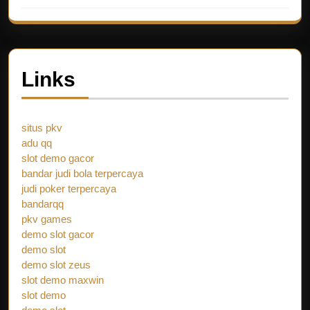
Links
situs pkv
adu qq
slot demo gacor
bandar judi bola terpercaya
judi poker terpercaya
bandarqq
pkv games
demo slot gacor
demo slot
demo slot zeus
slot demo maxwin
slot demo