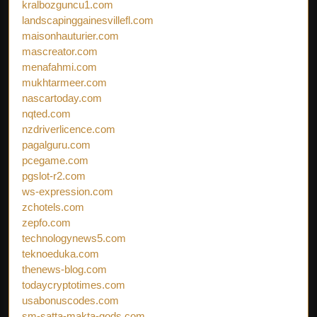
kralbozguncu1.com
landscapinggainesvillefl.com
maisonhauturier.com
mascreator.com
menafahmi.com
mukhtarmeer.com
nascartoday.com
nqted.com
nzdriverlicence.com
pagalguru.com
pcegame.com
pgslot-r2.com
ws-expression.com
zchotels.com
zepfo.com
technologynews5.com
teknoeduka.com
thenews-blog.com
todaycryptotimes.com
usabonuscodes.com
sm-satta-makta-gods.com