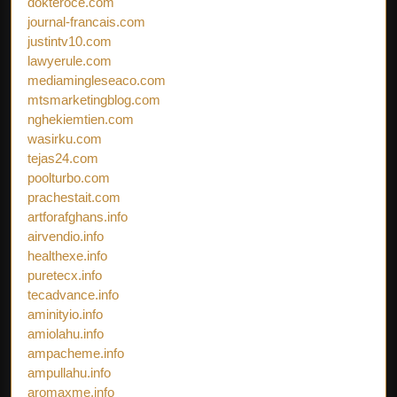
dokteroce.com
journal-francais.com
justintv10.com
lawyerule.com
mediamingleseaco.com
mtsmarketingblog.com
nghekiemtien.com
wasirku.com
tejas24.com
poolturbo.com
prachestait.com
artforafghans.info
airvendio.info
healthexe.info
puretecx.info
tecadvance.info
aminityio.info
amiolahu.info
ampacheme.info
ampullahu.info
aromaxme.info