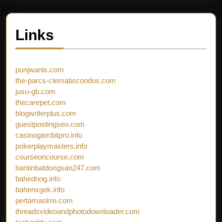
Links
punjwanis.com
the-parcs-clematiscondos.com
jusu-gb.com
thecarepet.com
blogwriterplus.com
guestpostingseo.com
casinogambitpro.info
pokerplaymasters.info
courseoncourse.com
bantinbatdongsan247.com
bahednog.info
bahenxgek.info
pertamaskre.com
threadsvideoandphotodownloader.com