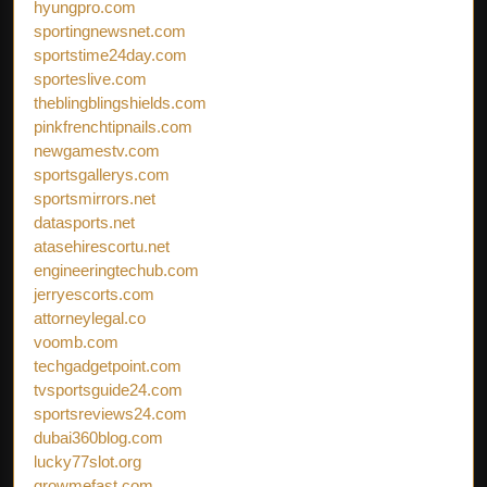
hyungpro.com
sportingnewsnet.com
sportstime24day.com
sporteslive.com
theblingblingshields.com
pinkfrenchtipnails.com
newgamestv.com
sportsgallerys.com
sportsmirrors.net
datasports.net
atasehirescortu.net
engineeringtechub.com
jerryescorts.com
attorneylegal.co
voomb.com
techgadgetpoint.com
tvsportsguide24.com
sportsreviews24.com
dubai360blog.com
lucky77slot.org
growmefast.com