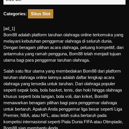
2026
Categories:
Situs Slot
[ad_1]
Bom88 adalah platform taruhan olahraga online terkemuka yang
melayani kebutuhan penggemar olahraga di seluruh dunia.
Dengan beragam pilihan acara olahraga, peluang kompetitif, dan
antarmuka yang ramah pengguna, Bom88 telah menjadi tujuan
utama bagi para penggemar taruhan olahraga.
Salah satu fitur utama yang membedakan Bom88 dari platform
taruhan olahraga online lainnya adalah daftar lengkap acara
olahraga yang tersedia untuk taruhan. Dari olahraga populer
seperti sepak bola, bola basket, tenis, dan hoki hingga olahraga
khusus seperti bola tangan, bola voli, dan kriket, Bom88
menawarkan beragam pilihan bagi para penggemar olahraga
untuk bertaruh. Apakah Anda penggemar liga besar seperti Liga
Premier, NBA, atau NFL, atau lebih suka bertaruh pada
kompetisi internasional seperti Piala Dunia FIFA atau Olimpiade,
Bom88 siap membantu Anda.