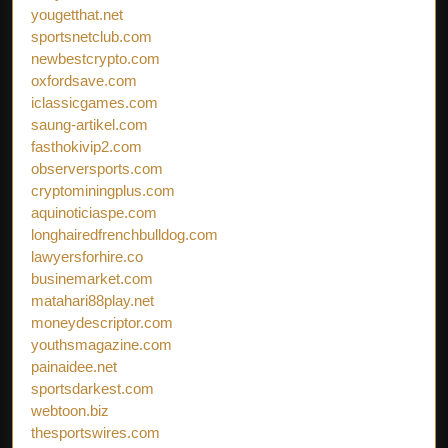
yougetthat.net
sportsnetclub.com
newbestcrypto.com
oxfordsave.com
iclassicgames.com
saung-artikel.com
fasthokivip2.com
observersports.com
cryptominingplus.com
aquinoticiaspe.com
longhairedfrenchbulldog.com
lawyersforhire.co
businemarket.com
matahari88play.net
moneydescriptor.com
youthsmagazine.com
painaidee.net
sportsdarkest.com
webtoon.biz
thesportswires.com