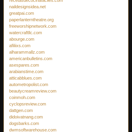
recetasdecocinafaciles.com
naildesignsidea.net
greatpai.com
paperlanterntheatre.org
freeworshipnetwork.com
watercraftllc.com
abourge.com
afiliixs.com
alharammallz.com
americanbulletins.com
asespares.com
arabianstime.com
atticabblues.com
autometropolist.com
beautycreamreview.com
coinmoh.com
cyclopsreview.com
dattgen.com
didoivatnang.com
dogsbarks.com
dwmsoftwarehouse.com