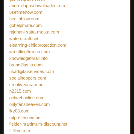
androidappsdownloader.com
usetimenow.com
healthblow.com
gohelpmate.com
rajdhani-satta-matka.com
writerscraft.net
elearning-childprotection.com
wrestling4mena.com
knowledgeforall.info
brand2lastio.com
usadigitalservices.com
socialhoppers.com
creativedream.net
n2315.com
getwebonline.com
onlyfansheaven.com
lky08.com
ralph-fiennes.net
fielder-maximum-discount.net
fitfllex.com