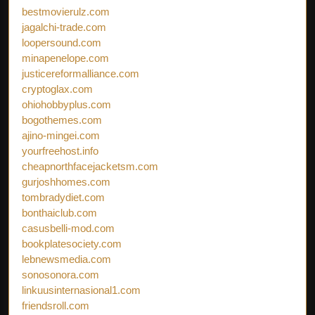
bestmovierulz.com
jagalchi-trade.com
loopersound.com
minapenelope.com
justicereformalliance.com
cryptoglax.com
ohiohobbyplus.com
bogothemes.com
ajino-mingei.com
yourfreehost.info
cheapnorthfacejacketsm.com
gurjoshhomes.com
tombradydiet.com
bonthaiclub.com
casusbelli-mod.com
bookplatesociety.com
lebnewsmedia.com
sonosonora.com
linkuusinternasional1.com
friendsroll.com