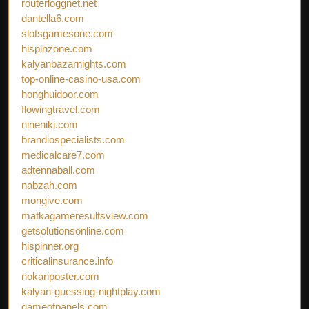
routerloggnet.net
dantella6.com
slotsgamesone.com
hispinzone.com
kalyanbazarnights.com
top-online-casino-usa.com
honghuidoor.com
flowingtravel.com
nineniki.com
brandiospecialists.com
medicalcare7.com
adtennaball.com
nabzah.com
mongive.com
matkagameresultsview.com
getsolutionsonline.com
hispinner.org
criticalinsurance.info
nokariposter.com
kalyan-guessing-nightplay.com
gameofpanels.com