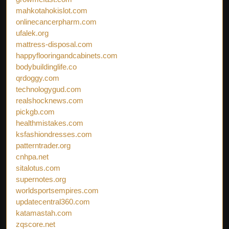
mahkotahokislot.com
onlinecancerpharm.com
ufalek.org
mattress-disposal.com
happyflooringandcabinets.com
bodybuildinglife.co
qrdoggy.com
technologygud.com
realshocknews.com
pickgb.com
healthmistakes.com
ksfashiondresses.com
patterntrader.org
cnhpa.net
sitalotus.com
supernotes.org
worldsportsempires.com
updatecentral360.com
katamastah.com
zqscore.net