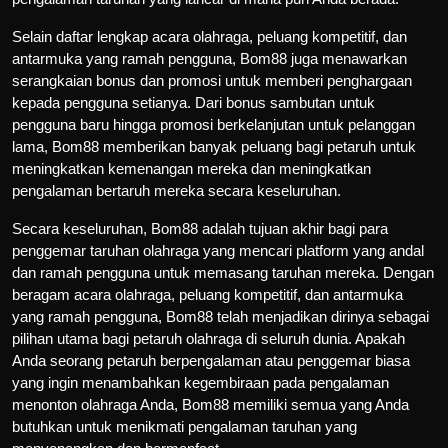
Selain daftar lengkap acara olahraga, peluang kompetitif, dan
antarmuka yang ramah pengguna, Bom88 juga menawarkan
serangkaian bonus dan promosi untuk memberi penghargaan
kepada pengguna setianya. Dari bonus sambutan untuk
pengguna baru hingga promosi berkelanjutan untuk pelanggan
lama, Bom88 memberikan banyak peluang bagi petaruh untuk
meningkatkan kemenangan mereka dan meningkatkan
pengalaman bertaruh mereka secara keseluruhan.
Secara keseluruhan, Bom88 adalah tujuan akhir bagi para
penggemar taruhan olahraga yang mencari platform yang andal
dan ramah pengguna untuk memasang taruhan mereka. Dengan
beragam acara olahraga, peluang kompetitif, dan antarmuka
yang ramah pengguna, Bom88 telah menjadikan dirinya sebagai
pilihan utama bagi petaruh olahraga di seluruh dunia. Apakah
Anda seorang petaruh berpengalaman atau penggemar biasa
yang ingin menambahkan kegembiraan pada pengalaman
menonton olahraga Anda, Bom88 memiliki semua yang Anda
butuhkan untuk menikmati pengalaman taruhan yang