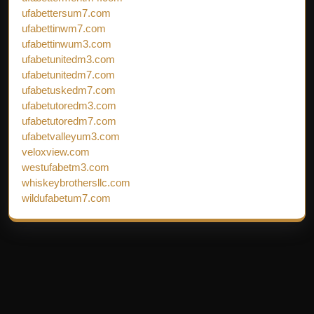
ufabettersum7.com
ufabettinwm7.com
ufabettinwum3.com
ufabetunitedm3.com
ufabetunitedm7.com
ufabetuskedm7.com
ufabetutoredm3.com
ufabetutoredm7.com
ufabetvalleyum3.com
veloxview.com
westufabetm3.com
whiskeybrothersllc.com
wildufabetum7.com