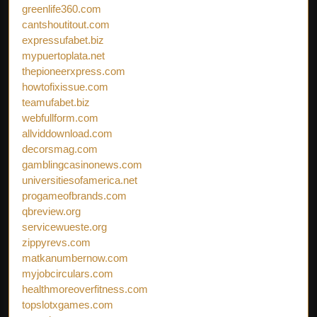
greenlife360.com
cantshoutitout.com
expressufabet.biz
mypuertoplata.net
thepioneerxpress.com
howtofixissue.com
teamufabet.biz
webfullform.com
allviddownload.com
decorsmag.com
gamblingcasinonews.com
universitiesofamerica.net
progameofbrands.com
qbreview.org
servicewueste.org
zippyrevs.com
matkanumbernow.com
myjobcirculars.com
healthmoreoverfitness.com
topslotxgames.com