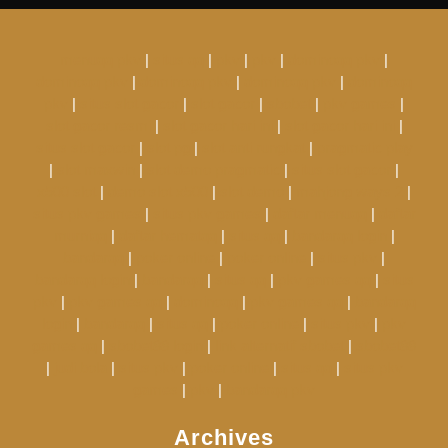
menuqq pkv
|
situs qq
|
pkv
|
pkv
|
dominoqq pkv
|
dominoqq pkv
|
dominoqq pkv
|
dominoqq pkv
|
dominoqq
pkv
|
situs slot gacor
|
slot gacor
|
sbobet
|
pkv games
|
slot gacor resmi
|
slot gacor hari ini
|
slot gacor hari ini
|
situs slot gacor
|
slot pg
|
slot anti rungkat
|
pragmatic play
|
slot maxwin
|
slot demo pragmatic
|
situs slot gacor
|
x500 slot
|
demo slot x500
|
slot demo
|
mahjong ways 2
|
situs pkv games
|
situs pkv games
|
daftar menuqq
|
daftar
murniqq
|
daftar hematqq
|
situs qq
|
bandarqq login
|
bandarqq
|
poker online
|
poker online
|
situs pkv
|
bandarqq login
|
bandarqq
|
situs qq
|
pkv games qq
|
situs
pkv
|
pkv games qq
|
dominoqq
|
pkv games qq
|
bandarqq
login
|
bandarqq
|
situs qq
|
poker online
|
situs pkv
|
pkv
games qq
|
sbobet88 login
|
link alternatif sbobet
|
sbobet88
|
judi bola
|
situs pkv
|
poker online
|
situs qq
|
situs pkv
games
|
pkv
|
bandarqq pkv
Archives