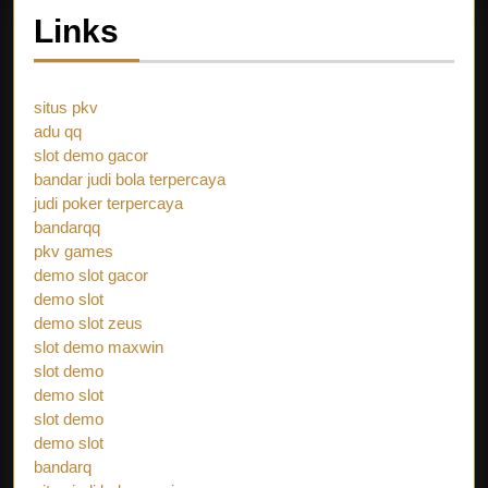
Links
situs pkv
adu qq
slot demo gacor
bandar judi bola terpercaya
judi poker terpercaya
bandarqq
pkv games
demo slot gacor
demo slot
demo slot zeus
slot demo maxwin
slot demo
demo slot
slot demo
demo slot
bandarq