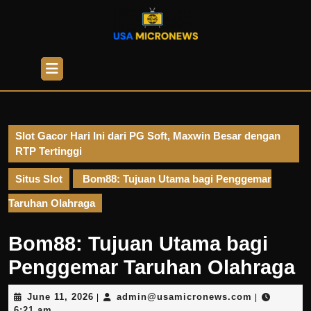
Skip
to
content
Skip
Open
to
Button
content
Slot Gacor Hari Ini dari PG Soft, Maxwin Besar dengan
RTP Tertinggi
Situs Slot
Bom88: Tujuan Utama bagi Penggemar
Taruhan Olahraga
Bom88: Tujuan Utama bagi
Penggemar Taruhan Olahraga
June
admin@usa
June 11, 2026
admin@usamicronews.com
|
|
11,
6:21 am