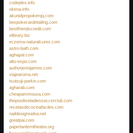
codeplex.info
okena.info
akunidpropokerqq.com
bespokecardetailing.com
bestfriendscredit.com
elibrary.biz
eczema-naturalcures.com
astro-bath.com
aghapal.com
altu-expo.com
authorjennijames.com
viajearoma.net
tsutsuji-parkin.com
agharab.com
cheapammousa.com
thepositiveladiessoccerclub.com
recetasdecocinafaciles.com
naildesignsidea.net
greatpai.com
paperlanterntheatre.org