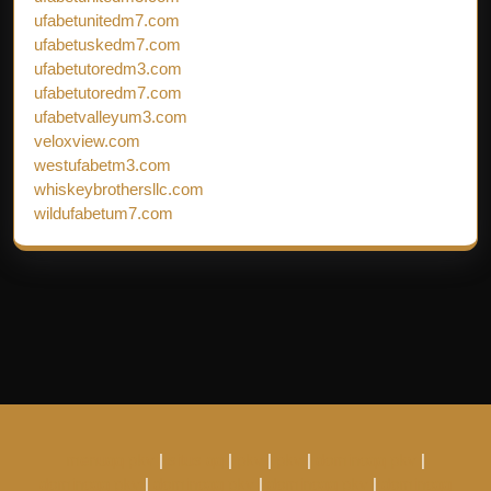
ufabetunitedm7.com
ufabetuskedm7.com
ufabetutoredm3.com
ufabetutoredm7.com
ufabetvalleyum3.com
veloxview.com
westufabetm3.com
whiskeybrothersllc.com
wildufabetum7.com
menuqq pkv
|
situs qq
|
pkv
|
pkv
|
dominoqq pkv
|
dominoqq pkv
|
dominoqq pkv
|
dominoqq pkv
|
dominoqq