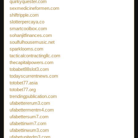
quirkyquester.com
sexmedicineformen.com
shiftripple.com
slotterpercaya.co
smartcoolbox.com
sohanjitfinances.com
soulfulhousemusic.net
sparklooms.com
tacticalcontractingllc.com
thecapitalpowers.com
tobabet88slot3.com
todayscurrentnews.com
totobet77.asia
totobet77.org
trendingpublication.com
ufabettererum3.com
ufabettermentm4.com
ufabettersum7.com
ufabettinwm7.com
ufabettinwum3.com
ufabetunitedm3.com