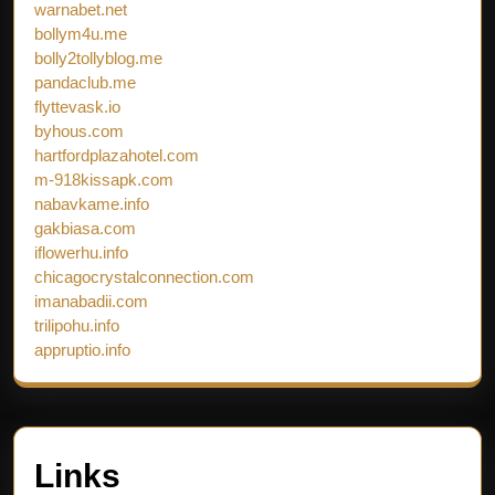
warnabet.net
bollym4u.me
bolly2tollyblog.me
pandaclub.me
flyttevask.io
byhous.com
hartfordplazahotel.com
m-918kissapk.com
nabavkame.info
gakbiasa.com
iflowerhu.info
chicagocrystalconnection.com
imanabadii.com
trilipohu.info
appruptio.info
Links