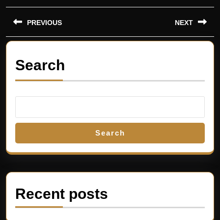
Post
PREVIOUS
NEXT
navigation
Previous
Next
post:
post:
Search
Search
Recent posts