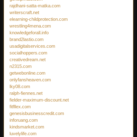
rajdhani-satta-matka.com
writerscraft.net
elearning-childprotection.com
wrestling4mena.com
knowledgeforall.info
brand2lastio.com
usadigitalservices.com
socialhoppers.com
creativedream.net
n2315.com
getwebonline.com
onlyfansheaven.com
lky08.com
ralph-fiennes.net
fielder-maximum-discount.net
fitfllex.com
genesisbusinesscredit.com
inforuang.com
kindsmarket.com
luvelylife.com