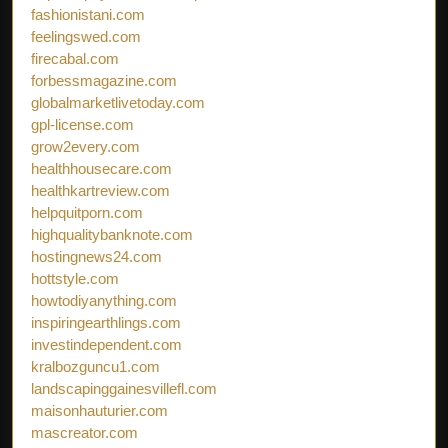
fashionistani.com
feelingswed.com
firecabal.com
forbessmagazine.com
globalmarketlivetoday.com
gpl-license.com
grow2every.com
healthhousecare.com
healthkartreview.com
helpquitporn.com
highqualitybanknote.com
hostingnews24.com
hottstyle.com
howtodiyanything.com
inspiringearthlings.com
investindependent.com
kralbozguncu1.com
landscapinggainesvillefl.com
maisonhauturier.com
mascreator.com