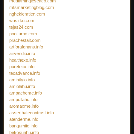
mediamingleseaco.com
mtsmarketingblog.com
nghekiemtien.com
wasirku.com
tejas24.com
poolturbo.com
prachestait.com
artforafghans.info
airvendio.info
healthexe.info
puretecx.info
tecadvance.info
aminityio.info
amiolahu.info
ampacheme.info
ampullahu.info
aromaxme.info
asserthatecontrast.info
atenderme.info
bangumiio.info
bekosunhu.info