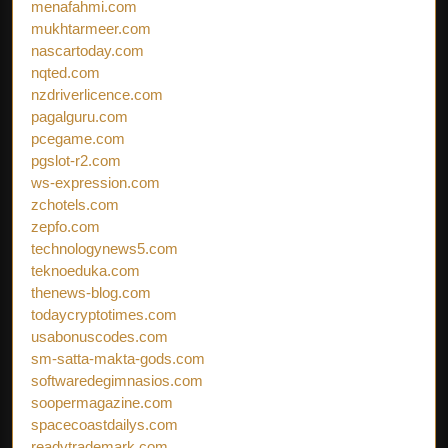
menafahmi.com
mukhtarmeer.com
nascartoday.com
nqted.com
nzdriverlicence.com
pagalguru.com
pcegame.com
pgslot-r2.com
ws-expression.com
zchotels.com
zepfo.com
technologynews5.com
teknoeduka.com
thenews-blog.com
todaycryptotimes.com
usabonuscodes.com
sm-satta-makta-gods.com
softwaredegimnasios.com
soopermagazine.com
spacecoastdailys.com
readytrademark.com