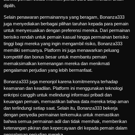
dipilih.
Selain penawaran permainannya yang beragam, Bonanza333
juga menyediakan berbagai pilihan taruhan kepada para pemain
untuk menyesuaikan dengan preferensi mereka. Dari permainan
berisiko rendah untuk pemain kasual hingga permainan berisiko
tinggi bagi mereka yang ingin mengambil risiko, Bonanza333
memiliki semuanya. Platform ini juga menawarkan peluang
kompetitif dan bonus besar untuk membantu pemain
memaksimalkan kemenangan mereka dan menikmati
pengalaman perjudian yang lebih bermanfaat.
Bonanza333 juga menonjol karena komitmennya terhadap
keamanan dan keadilan. Platform ini menggunakan teknologi
enkripsi canggih untuk melindungi informasi pribadi dan
keuangan pemain, memastikan bahwa data mereka tetap aman
dan terlindungi setiap saat. Selain itu, Bonanza333 bekerja
dengan penyedia permainan terkemuka untuk memastikan
bahwa semua permainan adil dan tidak memihak, memberikan
ketenangan pikiran dan kepercayaan diri kepada pemain dalam
pengalaman perjudian mereka.