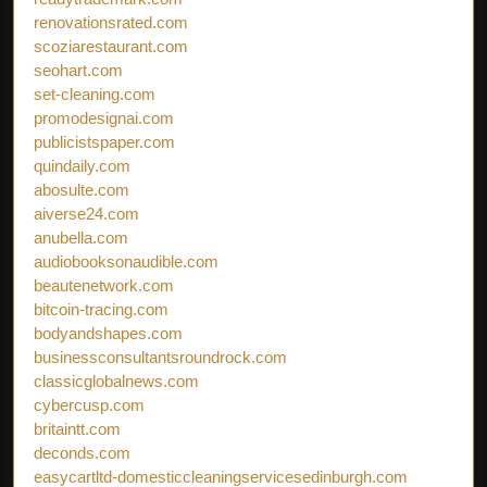
renovationsrated.com
scoziarestaurant.com
seohart.com
set-cleaning.com
promodesignai.com
publicistspaper.com
quindaily.com
abosulte.com
aiverse24.com
anubella.com
audiobooksonaudible.com
beautenetwork.com
bitcoin-tracing.com
bodyandshapes.com
businessconsultantsroundrock.com
classicglobalnews.com
cybercusp.com
britaintt.com
deconds.com
easycartltd-domesticcleaningservicesedinburgh.com