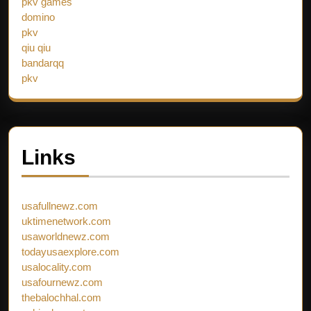
pkv games
domino
pkv
qiu qiu
bandarqq
pkv
Links
usafullnewz.com
uktimenetwork.com
usaworldnewz.com
todayusaexplore.com
usalocality.com
usafournewz.com
thebalochhal.com