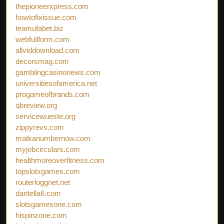
thepioneerxpress.com
howtofixissue.com
teamufabet.biz
webfullform.com
allviddownload.com
decorsmag.com
gamblingcasinonews.com
universitiesofamerica.net
progameofbrands.com
qbreview.org
servicewueste.org
zippyrevs.com
matkanumbernow.com
myjobcirculars.com
healthmoreoverfitness.com
topslotxgames.com
routerloggnet.net
dantella6.com
slotsgamesone.com
hispinzone.com