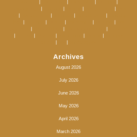
bandarqq
|
poker online
|
poker online
|
situs pkv
|
bandarqq login
|
bandarqq
|
situs qq
|
pkv games qq
|
situs
pkv
|
pkv games qq
|
dominoqq
|
pkv games qq
|
bandarqq
login
|
bandarqq
|
situs qq
|
poker online
|
situs pkv
|
pkv
games qq
|
sbobet88 login
|
link alternatif sbobet
|
sbobet88
|
judi bola
|
situs pkv
|
poker online
|
situs qq
|
situs pkv
games
|
pkv
|
bandarqq pkv
Archives
August 2026
July 2026
June 2026
May 2026
April 2026
March 2026