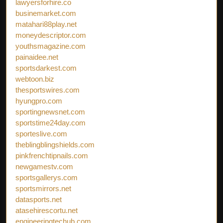
lawyersforhire.co
businemarket.com
matahari88play.net
moneydescriptor.com
youthsmagazine.com
painaidee.net
sportsdarkest.com
webtoon.biz
thesportswires.com
hyungpro.com
sportingnewsnet.com
sportstime24day.com
sporteslive.com
theblingblingshields.com
pinkfrenchtipnails.com
newgamestv.com
sportsgallerys.com
sportsmirrors.net
datasports.net
atasehirescortu.net
engineeringtechub.com