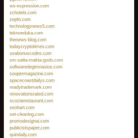
ws-expression.com
zchotels.com
zepfo.com
technologynews5.com
teknoeduka.com
thenews-blog.com
todaycryptotimes.com
usabonuscodes.com
sm-satta-makta-gods.com
softwaredegimnasios.com
soopermagazine.com
spacecoastdailys.com
readytrademark.com
renovationsrated.com
scoziarestaurant.com
seohart.com
set-cleaning.com
promodesignai.com
publicistspaper.com
quindaily.com