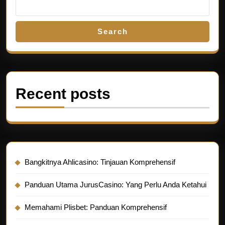
Search
Recent posts
Bangkitnya Ahlicasino: Tinjauan Komprehensif
Panduan Utama JurusCasino: Yang Perlu Anda Ketahui
Memahami Plisbet: Panduan Komprehensif