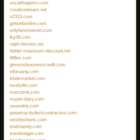
socialhoppers.com
creativedream.net
n2315.com
getwebonline.com
onlyfansheaven.com
lky08.com
ralph-fiennes.net
fielder-maximum-discount.net
fitfllex.com
genesisbusinesscredit.com
inforuang.com
kindsmarket.com
luvelylife.com
macramb.com
mypet-diary.com
oxweekly.com
panamacitydeckcontractors.com
westfashions.com
toolshandy.com
travelstager.com