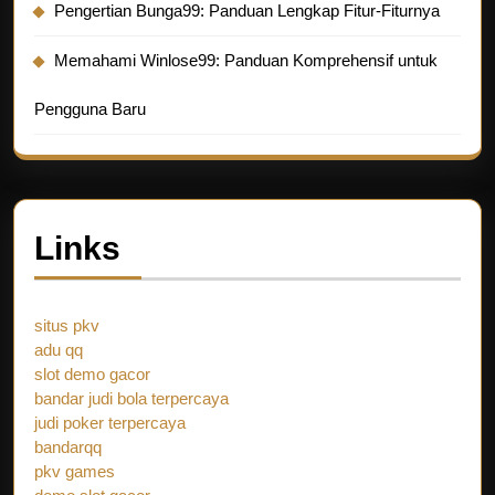
Pengertian Bunga99: Panduan Lengkap Fitur-Fiturnya
Memahami Winlose99: Panduan Komprehensif untuk
Pengguna Baru
Links
situs pkv
adu qq
slot demo gacor
bandar judi bola terpercaya
judi poker terpercaya
bandarqq
pkv games