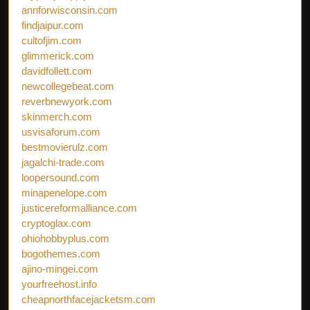
annforwisconsin.com
findjaipur.com
cultofjim.com
glimmerick.com
davidfollett.com
newcollegebeat.com
reverbnewyork.com
skinmerch.com
usvisaforum.com
bestmovierulz.com
jagalchi-trade.com
loopersound.com
minapenelope.com
justicereformalliance.com
cryptoglax.com
ohiohobbyplus.com
bogothemes.com
ajino-mingei.com
yourfreehost.info
cheapnorthfacejacketsm.com