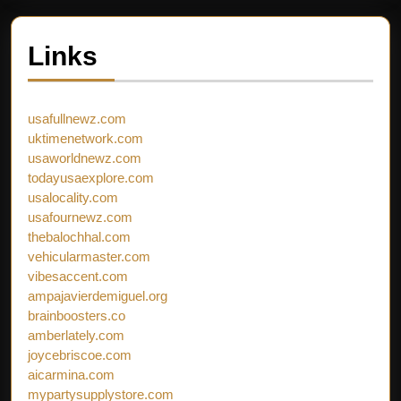
Links
usafullnewz.com
uktimenetwork.com
usaworldnewz.com
todayusaexplore.com
usalocality.com
usafournewz.com
thebalochhal.com
vehicularmaster.com
vibesaccent.com
ampajavierdemiguel.org
brainboosters.co
amberlately.com
joycebriscoe.com
aicarmina.com
mypartysupplystore.com