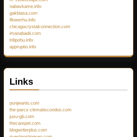
nabavkame.info
gakbiasa.com
iflowerhu.info
chicagocrystalconnection.com
imanabadii.com
trilipohu.info
appruptio.info
Links
punjwanis.com
the-parcs-clematiscondos.com
jusu-gb.com
thecarepet.com
blogwriterplus.com
guestpostingseo.com