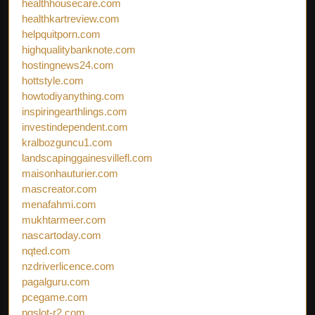
healthhousecare.com
healthkartreview.com
helpquitporn.com
highqualitybanknote.com
hostingnews24.com
hottstyle.com
howtodiyanything.com
inspiringearthlings.com
investindependent.com
kralbozguncu1.com
landscapinggainesvillefl.com
maisonhauturier.com
mascreator.com
menafahmi.com
mukhtarmeer.com
nascartoday.com
nqted.com
nzdriverlicence.com
pagalguru.com
pcegame.com
pgslot-r2.com