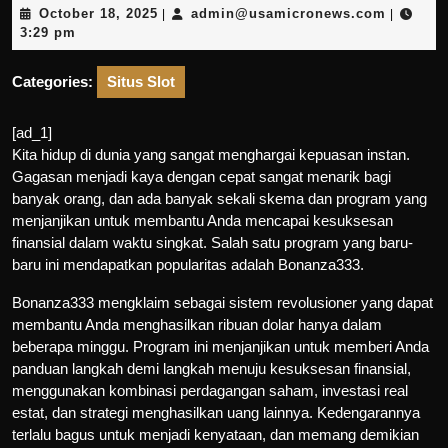
October
admin@u
October 18, 2025
admin@usamicronews.com
|
|
18,
3:29 pm
2025
Categories:
Situs Slot
[ad_1]
Kita hidup di dunia yang sangat menghargai kepuasan instan.
Gagasan menjadi kaya dengan cepat sangat menarik bagi
banyak orang, dan ada banyak sekali skema dan program yang
menjanjikan untuk membantu Anda mencapai kesuksesan
finansial dalam waktu singkat. Salah satu program yang baru-
baru ini mendapatkan popularitas adalah Bonanza333.
Bonanza333 mengklaim sebagai sistem revolusioner yang dapat
membantu Anda menghasilkan ribuan dolar hanya dalam
beberapa minggu. Program ini menjanjikan untuk memberi Anda
panduan langkah demi langkah menuju kesuksesan finansial,
menggunakan kombinasi perdagangan saham, investasi real
estat, dan strategi menghasilkan uang lainnya. Kedengarannya
terlalu bagus untuk menjadi kenyataan, dan memang demikian