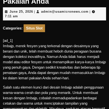
Pakaian Anda
June
admin@usa
June 25, 2026
admin@usamicronews.com
|
|
25,
7:11 am
2026
Categories:
Situs Slot
[ad_1]
Imbajp, merek fesyen yang terkenal dengan desainnya yang
berani dan unik, telah membuat heboh dunia peragaan busana
dengan koleksi inovatifnya. Namun Anda tidak harus menjadi
model atau editor fesyen untuk menampilkan karya-karya Imbajp
yang penuh gaya. Dengan sedikit kreativitas dan beberapa tip
penataan gaya, Anda dapat dengan mudah memasukkan Imbajp
ke dalam lemari pakaian Anda sehari-hari.
Salah satu elemen kunci dari desain Imbajp adalah penggunaan
warna-warna cerah dan pola yang menarik. Untuk membuat
kesan dengan Imbajp, cobalah memadupadankan berbagai
cetakan dan warna untuk menciptakan tampilan yang
menyenangkan dan eklektik. Misalnya, padukan atasan bermotif