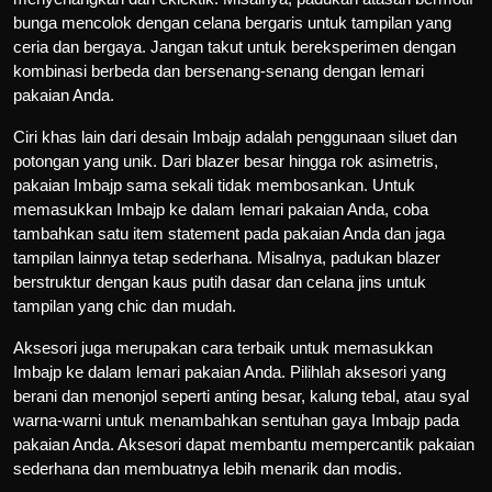
bunga mencolok dengan celana bergaris untuk tampilan yang
ceria dan bergaya. Jangan takut untuk bereksperimen dengan
kombinasi berbeda dan bersenang-senang dengan lemari
pakaian Anda.
Ciri khas lain dari desain Imbajp adalah penggunaan siluet dan
potongan yang unik. Dari blazer besar hingga rok asimetris,
pakaian Imbajp sama sekali tidak membosankan. Untuk
memasukkan Imbajp ke dalam lemari pakaian Anda, coba
tambahkan satu item statement pada pakaian Anda dan jaga
tampilan lainnya tetap sederhana. Misalnya, padukan blazer
berstruktur dengan kaus putih dasar dan celana jins untuk
tampilan yang chic dan mudah.
Aksesori juga merupakan cara terbaik untuk memasukkan
Imbajp ke dalam lemari pakaian Anda. Pilihlah aksesori yang
berani dan menonjol seperti anting besar, kalung tebal, atau syal
warna-warni untuk menambahkan sentuhan gaya Imbajp pada
pakaian Anda. Aksesori dapat membantu mempercantik pakaian
sederhana dan membuatnya lebih menarik dan modis.