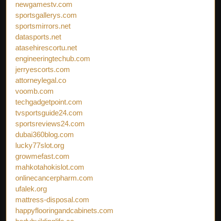
newgamestv.com
sportsgallerys.com
sportsmirrors.net
datasports.net
atasehirescortu.net
engineeringtechub.com
jerryescorts.com
attorneylegal.co
voomb.com
techgadgetpoint.com
tvsportsguide24.com
sportsreviews24.com
dubai360blog.com
lucky77slot.org
growmefast.com
mahkotahokislot.com
onlinecancerpharm.com
ufalek.org
mattress-disposal.com
happyflooringandcabinets.com