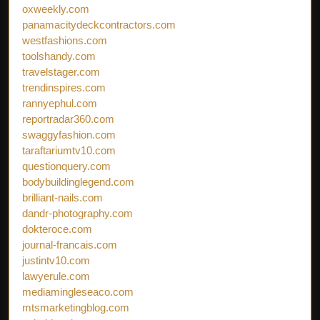
oxweekly.com
panamacitydeckcontractors.com
westfashions.com
toolshandy.com
travelstager.com
trendinspires.com
rannyephul.com
reportradar360.com
swaggyfashion.com
taraftariumtv10.com
questionquery.com
bodybuildinglegend.com
brilliant-nails.com
dandr-photography.com
dokteroce.com
journal-francais.com
justintv10.com
lawyerule.com
mediamingleseaco.com
mtsmarketingblog.com