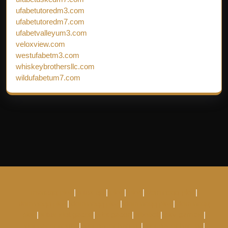
ufabetutoredm3.com
ufabetutoredm7.com
ufabetvalleyum3.com
veloxview.com
westufabetm3.com
whiskeybrothersllc.com
wildufabetum7.com
menuqq pkv
|
situs qq
|
pkv
|
pkv
|
dominoqq pkv
|
dominoqq pkv
|
dominoqq pkv
|
dominoqq pkv
|
dominoqq
pkv
|
situs slot gacor
|
slot gacor
|
sbobet
|
pkv games
|
slot gacor resmi
|
slot gacor hari ini
|
slot gacor hari ini
|