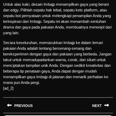
Untuk alas kaki, desain Imbajp menampilkan gaya yang berani
dan edgy. Pilihlah sepatu hak tebal, sepatu kets platform, atau
sepatu bot pernyataan untuk melengkapi penampilan Anda yang
terinspirasi dari Imbajp. Sepatu ini akan menambah sentuhan
drama dan gaya pada pakaian Anda, membuatnya menonjol dari
yang lain.
Secara keseluruhan, memasukkan Imbajp ke dalam lemari
pakaian Anda adalah tentang bersenang-senang dan
bereksperimen dengan gaya dan pakaian yang berbeda. Jangan
takut untuk memadupadankan warna, corak, dan siluet untuk
menciptakan tampilan unik Anda. Dengan sedikit kreativitas dan
beberapa tip penataan gaya, Anda dapat dengan mudah
menampilkan gaya Imbajp di jalanan dan menarik perhatian ke
mana pun Anda pergi.
[ad_2]
Post
PREVIOUS
NEXT
navigation