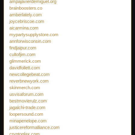
ampajavierdemiguel.org
brainboosters.co
amberlately.com
joycebriscoe.com
aicarmina.com
mypartysupplystore.com
annforwisconsin.com
findjaipur.com
cultofjim.com
glimmerick.com
davidfollett.com
newcollegebeat.com
reverbnewyork.com
skinmerch.com
usvisaforum.com
bestmovierulz.com
jagalchi-trade.com
loopersound.com
minapenelope.com
justicereformalliance.com
cryptoglax.com