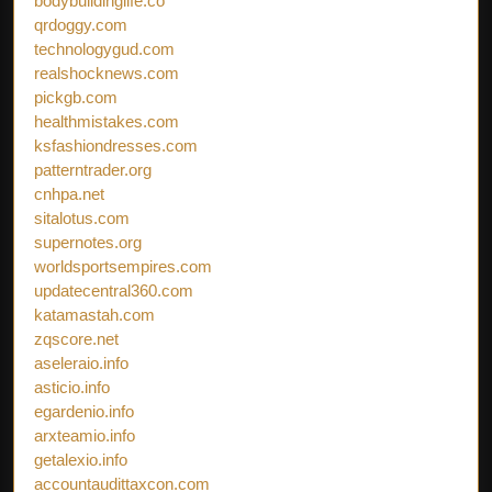
bodybuildinglife.co
qrdoggy.com
technologygud.com
realshocknews.com
pickgb.com
healthmistakes.com
ksfashiondresses.com
patterntrader.org
cnhpa.net
sitalotus.com
supernotes.org
worldsportsempires.com
updatecentral360.com
katamastah.com
zqscore.net
aseleraio.info
asticio.info
egardenio.info
arxteamio.info
getalexio.info
accountaudittaxcon.com