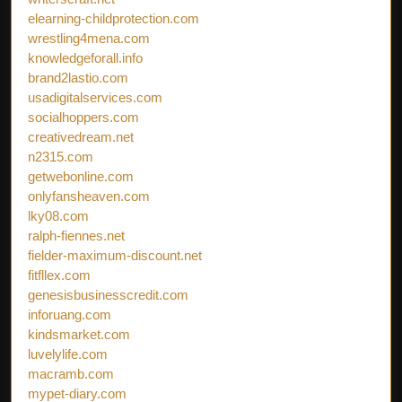
elearning-childprotection.com
wrestling4mena.com
knowledgeforall.info
brand2lastio.com
usadigitalservices.com
socialhoppers.com
creativedream.net
n2315.com
getwebonline.com
onlyfansheaven.com
lky08.com
ralph-fiennes.net
fielder-maximum-discount.net
fitfllex.com
genesisbusinesscredit.com
inforuang.com
kindsmarket.com
luvelylife.com
macramb.com
mypet-diary.com