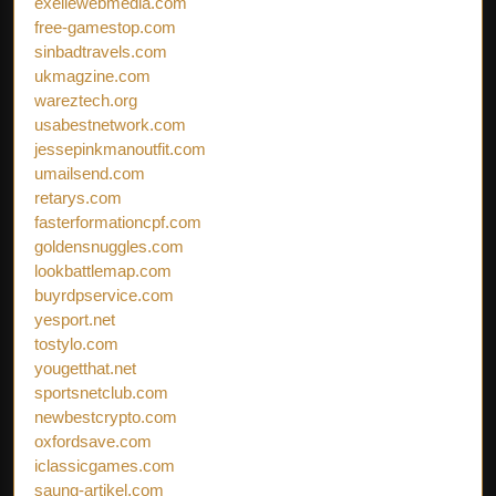
exellewebmedia.com
free-gamestop.com
sinbadtravels.com
ukmagzine.com
wareztech.org
usabestnetwork.com
jessepinkmanoutfit.com
umailsend.com
retarys.com
fasterformationcpf.com
goldensnuggles.com
lookbattlemap.com
buyrdpservice.com
yesport.net
tostylo.com
yougetthat.net
sportsnetclub.com
newbestcrypto.com
oxfordsave.com
iclassicgames.com
saung-artikel.com