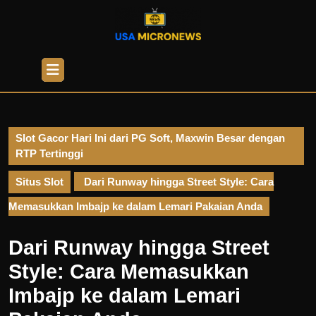
Skip
to
content
Skip
Open
to
Button
content
Slot Gacor Hari Ini dari PG Soft, Maxwin Besar dengan
RTP Tertinggi
Situs Slot
Dari Runway hingga Street Style: Cara
Memasukkan Imbajp ke dalam Lemari Pakaian Anda
Dari Runway hingga Street
Style: Cara Memasukkan
Imbajp ke dalam Lemari