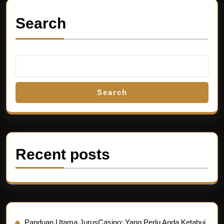
Previous
Next
post:
post:
Search
Search
Recent posts
Panduan Utama JurusCasino: Yang Perlu Anda Ketahui