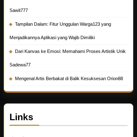
Sawit777
Tampilan Dalam: Fitur Unggulan Warga123 yang
Menjadikannya Aplikasi yang Wajib Dimiliki
Dari Kanvas ke Emosi: Memahami Proses Artistik Unik
Sadewa77
Mengenal Artis Berbakat di Balik Kesuksesan Orion88
Links