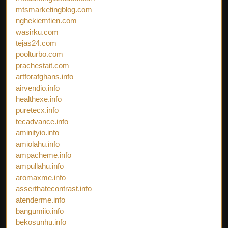
mtsmarketingblog.com
nghekiemtien.com
wasirku.com
tejas24.com
poolturbo.com
prachestait.com
artforafghans.info
airvendio.info
healthexe.info
puretecx.info
tecadvance.info
aminityio.info
amiolahu.info
ampacheme.info
ampullahu.info
aromaxme.info
asserthatecontrast.info
atenderme.info
bangumiio.info
bekosunhu.info