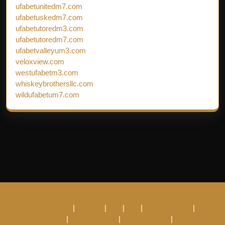
ufabetunitedm7.com
ufabetuskedm7.com
ufabetutoredm3.com
ufabetutoredm7.com
ufabetvalleyum3.com
veloxview.com
westufabetm3.com
whiskeybrothersllc.com
wildufabetum7.com
menuqq pkv
|
situs qq
|
pkv
|
pkv
|
dominoqq pkv
|
dominoqq pkv
|
dominoqq pkv
|
dominoqq pkv
|
dominoqq