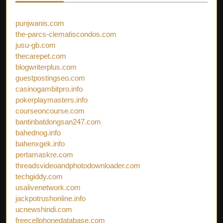
punjwanis.com
the-parcs-clematiscondos.com
jusu-gb.com
thecarepet.com
blogwriterplus.com
guestpostingseo.com
casinogambitpro.info
pokerplaymasters.info
courseoncourse.com
bantinbatdongsan247.com
bahednog.info
bahenxgek.info
pertamaskre.com
threadsvideoandphotodownloader.com
techgiddy.com
usalivenetwork.com
jackpotrushonline.info
ucnewshindi.com
freecellphonedatabase.com