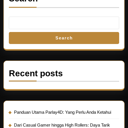
Search
Recent posts
Panduan Utama Parlay4D: Yang Perlu Anda Ketahui
Dari Casual Gamer hingga High Rollers: Daya Tarik