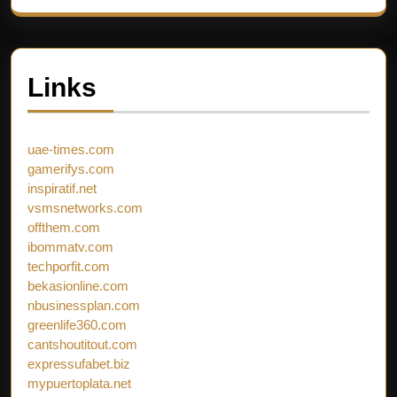
Links
uae-times.com
gamerifys.com
inspiratif.net
vsmsnetworks.com
offthem.com
ibommatv.com
techporfit.com
bekasionline.com
nbusinessplan.com
greenlife360.com
cantshoutitout.com
expressufabet.biz
mypuertoplata.net