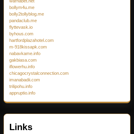
warnabet.net
bollym4u.me
bolly2tollyblog.me
pandaclub.me
flyttevask.io
byhous.com
hartfordplazahotel.com
m-918kissapk.com
nabavkame.info
gakbiasa.com
iflowerhu.info
chicagocrystalconnection.com
imanabadii.com
trilipohu.info
appruptio.info
Links