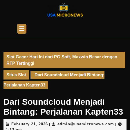
Skip
to
content
Skip
Open
to
Button
content
Slot Gacor Hari Ini dari PG Soft, Maxwin Besar dengan
RTP Tertinggi
Situs Slot
Dari Soundcloud Menjadi Bintang:
Perjalanan Kapten33
Dari Soundcloud Menjadi
Bintang: Perjalanan Kapten33
February
admin@
February 21, 2026
admin@usamicronews.com
|
|
21,
1:13 pm