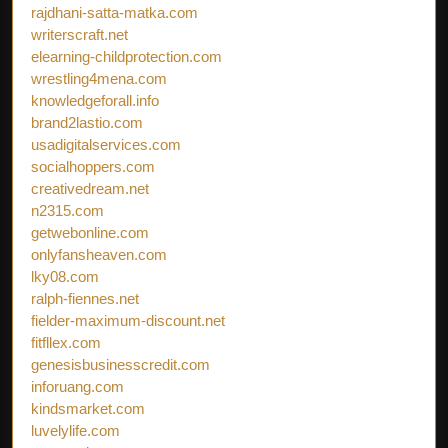
rajdhani-satta-matka.com
writerscraft.net
elearning-childprotection.com
wrestling4mena.com
knowledgeforall.info
brand2lastio.com
usadigitalservices.com
socialhoppers.com
creativedream.net
n2315.com
getwebonline.com
onlyfansheaven.com
lky08.com
ralph-fiennes.net
fielder-maximum-discount.net
fitfllex.com
genesisbusinesscredit.com
inforuang.com
kindsmarket.com
luvelylife.com