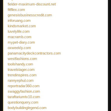
fielder-maximum-discount.net
fitfllex.com
genesisbusinesscredit.com
inforuang.com
kindsmarket.com
luvelylife.com
macramb.com
mypet-diary.com
oxweekly.com
panamacitydeckcontractors.com
westfashions.com
toolshandy.com
travelstager.com
trendinspires.com
rannyephul.com
reportradar360.com
swaggyfashion.com
taraftariumtv10.com
questionquery.com
bodybuildinglegend.com