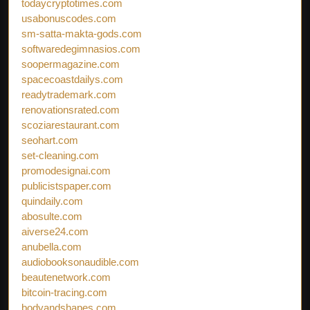
todaycryptotimes.com
usabonuscodes.com
sm-satta-makta-gods.com
softwaredegimnasios.com
soopermagazine.com
spacecoastdailys.com
readytrademark.com
renovationsrated.com
scoziarestaurant.com
seohart.com
set-cleaning.com
promodesignai.com
publicistspaper.com
quindaily.com
abosulte.com
aiverse24.com
anubella.com
audiobooksonaudible.com
beautenetwork.com
bitcoin-tracing.com
bodyandshapes.com