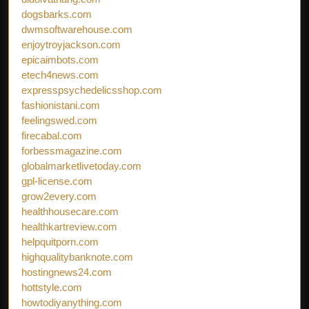
dogsbarks.com
dwmsoftwarehouse.com
enjoytroyjackson.com
epicaimbots.com
etech4news.com
expresspsychedelicsshop.com
fashionistani.com
feelingswed.com
firecabal.com
forbessmagazine.com
globalmarketlivetoday.com
gpl-license.com
grow2every.com
healthhousecare.com
healthkartreview.com
helpquitporn.com
highqualitybanknote.com
hostingnews24.com
hottstyle.com
howtodiyanything.com