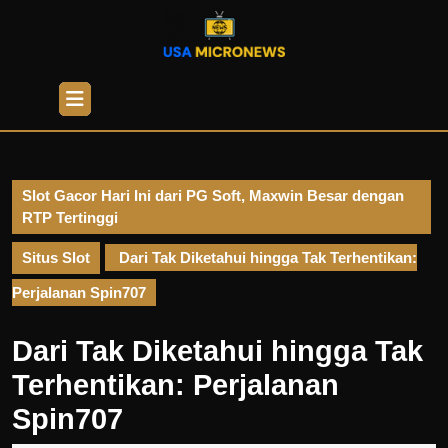
Skip
to
content
Skip
Open
to
Button
content
Slot Gacor Hari Ini dari PG Soft, Maxwin Besar dengan
RTP Tertinggi
Situs Slot
Dari Tak Diketahui hingga Tak Terhentikan:
Perjalanan Spin707
Dari Tak Diketahui hingga Tak
Terhentikan: Perjalanan
Spin707