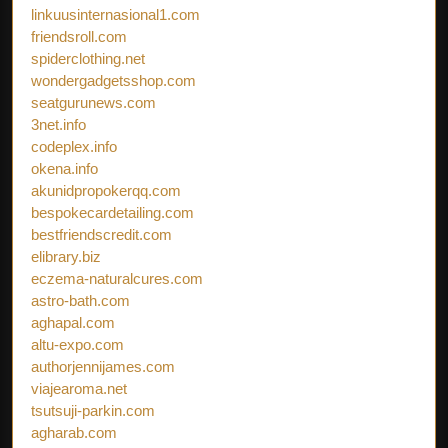
linkuusinternasional1.com
friendsroll.com
spiderclothing.net
wondergadgetsshop.com
seatgurunews.com
3net.info
codeplex.info
okena.info
akunidpropokerqq.com
bespokecardetailing.com
bestfriendscredit.com
elibrary.biz
eczema-naturalcures.com
astro-bath.com
aghapal.com
altu-expo.com
authorjennijames.com
viajearoma.net
tsutsuji-parkin.com
agharab.com