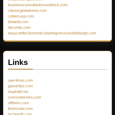
businessconsultantsroundrock.com
classicglobalnews.com
cybercusp.com
britaintt.com
deconds.com
easycartltd-domesticcleaningservicesedinburgh.com
Links
uae-times.com
gamerifys.com
inspiratif.net
vsmsnetworks.com
offthem.com
ibommatv.com
techporfit.com