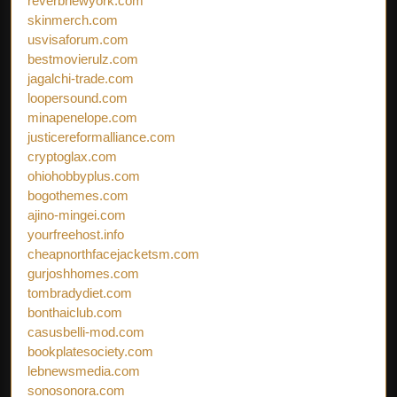
reverbnewyork.com
skinmerch.com
usvisaforum.com
bestmovierulz.com
jagalchi-trade.com
loopersound.com
minapenelope.com
justicereformalliance.com
cryptoglax.com
ohiohobbyplus.com
bogothemes.com
ajino-mingei.com
yourfreehost.info
cheapnorthfacejacketsm.com
gurjoshhomes.com
tombradydiet.com
bonthaiclub.com
casusbelli-mod.com
bookplatesociety.com
lebnewsmedia.com
sonosonora.com