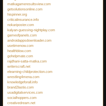
matkagameresultsview.com
getsolutionsonline.com
hispinner.org
criticalinsurance.info
nokariposter.com
kalyan-guessing-nightplay.com
gameofpanels.com
androidappsdownloader.com
usetimenow.com
healthblow.com
gohelpmate.com
rajdhani-satta-matka.com
writerscraft.net
elearning-childprotection.com
wrestling4mena.com
knowledgeforall.info
brand2lastio.com
usadigitalservices.com
socialhoppers.com
creativedream.net