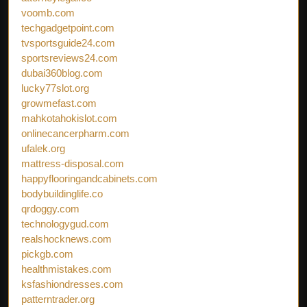
voomb.com
techgadgetpoint.com
tvsportsguide24.com
sportsreviews24.com
dubai360blog.com
lucky77slot.org
growmefast.com
mahkotahokislot.com
onlinecancerpharm.com
ufalek.org
mattress-disposal.com
happyflooringandcabinets.com
bodybuildinglife.co
qrdoggy.com
technologygud.com
realshocknews.com
pickgb.com
healthmistakes.com
ksfashiondresses.com
patterntrader.org