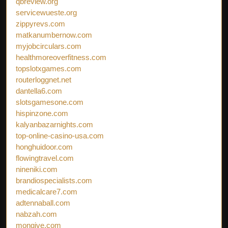
qbreview.org
servicewueste.org
zippyrevs.com
matkanumbernow.com
myjobcirculars.com
healthmoreoverfitness.com
topslotxgames.com
routerloggnet.net
dantella6.com
slotsgamesone.com
hispinzone.com
kalyanbazarnights.com
top-online-casino-usa.com
honghuidoor.com
flowingtravel.com
nineniki.com
brandiospecialists.com
medicalcare7.com
adtennaball.com
nabzah.com
mongive.com