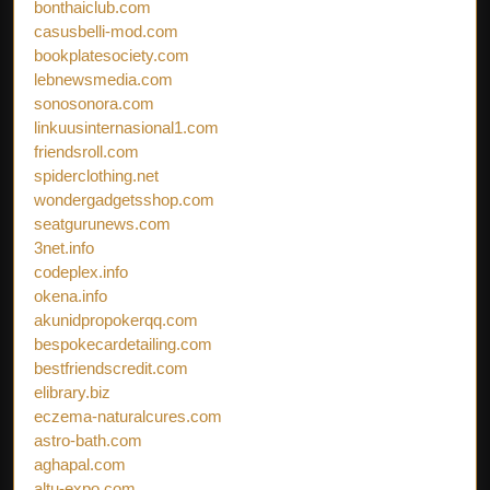
bonthaiclub.com
casusbelli-mod.com
bookplatesociety.com
lebnewsmedia.com
sonosonora.com
linkuusinternasional1.com
friendsroll.com
spiderclothing.net
wondergadgetsshop.com
seatgurunews.com
3net.info
codeplex.info
okena.info
akunidpropokerqq.com
bespokecardetailing.com
bestfriendscredit.com
elibrary.biz
eczema-naturalcures.com
astro-bath.com
aghapal.com
altu-expo.com