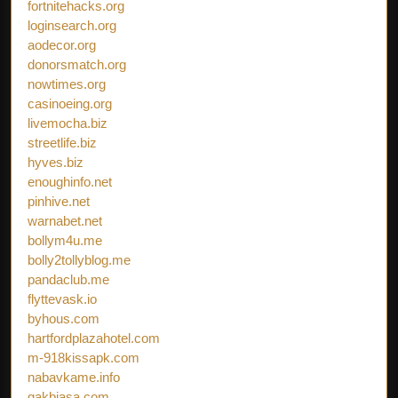
fortnitehacks.org
loginsearch.org
aodecor.org
donorsmatch.org
nowtimes.org
casinoeing.org
livemocha.biz
streetlife.biz
hyves.biz
enoughinfo.net
pinhive.net
warnabet.net
bollym4u.me
bolly2tollyblog.me
pandaclub.me
flyttevask.io
byhous.com
hartfordplazahotel.com
m-918kissapk.com
nabavkame.info
gakbiasa.com