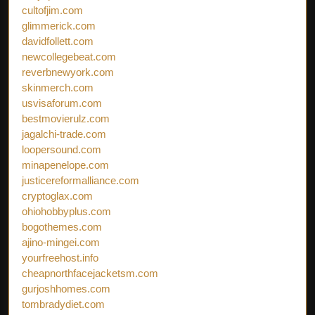
cultofjim.com
glimmerick.com
davidfollett.com
newcollegebeat.com
reverbnewyork.com
skinmerch.com
usvisaforum.com
bestmovierulz.com
jagalchi-trade.com
loopersound.com
minapenelope.com
justicereformalliance.com
cryptoglax.com
ohiohobbyplus.com
bogothemes.com
ajino-mingei.com
yourfreehost.info
cheapnorthfacejacketsm.com
gurjoshhomes.com
tombradydiet.com