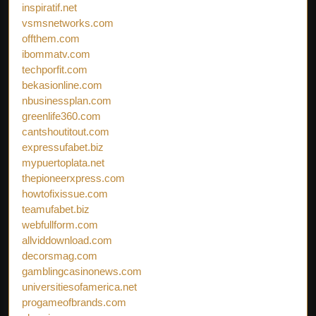
inspiratif.net
vsmsnetworks.com
offthem.com
ibommatv.com
techporfit.com
bekasionline.com
nbusinessplan.com
greenlife360.com
cantshoutitout.com
expressufabet.biz
mypuertoplata.net
thepioneerxpress.com
howtofixissue.com
teamufabet.biz
webfullform.com
allviddownload.com
decorsmag.com
gamblingcasinonews.com
universitiesofamerica.net
progameofbrands.com