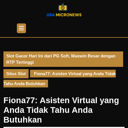
Skip
to
content
Skip
Open
to
Button
content
Slot Gacor Hari Ini dari PG Soft, Maxwin Besar dengan
RTP Tertinggi
Situs Slot
Fiona77: Asisten Virtual yang Anda Tidak
Tahu Anda Butuhkan
Fiona77: Asisten Virtual yang
Anda Tidak Tahu Anda
Butuhkan