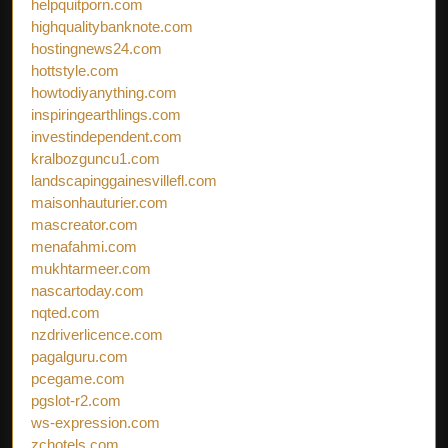
helpquitporn.com
highqualitybanknote.com
hostingnews24.com
hottstyle.com
howtodiyanything.com
inspiringearthlings.com
investindependent.com
kralbozguncu1.com
landscapinggainesvillefl.com
maisonhauturier.com
mascreator.com
menafahmi.com
mukhtarmeer.com
nascartoday.com
nqted.com
nzdriverlicence.com
pagalguru.com
pcegame.com
pgslot-r2.com
ws-expression.com
zchotels.com