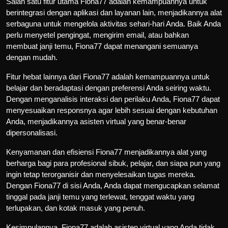
Salah satu fitur utama Fiona77 adalah kemampuannya untuk
berintegrasi dengan aplikasi dan layanan lain, menjadikannya alat
serbaguna untuk mengelola aktivitas sehari-hari Anda. Baik Anda
perlu menyetel pengingat, mengirim email, atau bahkan
membuat janji temu, Fiona77 dapat menangani semuanya
dengan mudah.
Fitur hebat lainnya dari Fiona77 adalah kemampuannya untuk
belajar dan beradaptasi dengan preferensi Anda seiring waktu.
Dengan menganalisis interaksi dan perilaku Anda, Fiona77 dapat
menyesuaikan responsnya agar lebih sesuai dengan kebutuhan
Anda, menjadikannya asisten virtual yang benar-benar
dipersonalisasi.
Kenyamanan dan efisiensi Fiona77 menjadikannya alat yang
berharga bagi para profesional sibuk, pelajar, dan siapa pun yang
ingin tetap terorganisir dan menyelesaikan tugas mereka.
Dengan Fiona77 di sisi Anda, Anda dapat mengucapkan selamat
tinggal pada janji temu yang terlewat, tenggat waktu yang
terlupakan, dan kotak masuk yang penuh.
Kesimpulannya, Fiona77 adalah asisten virtual yang Anda tidak