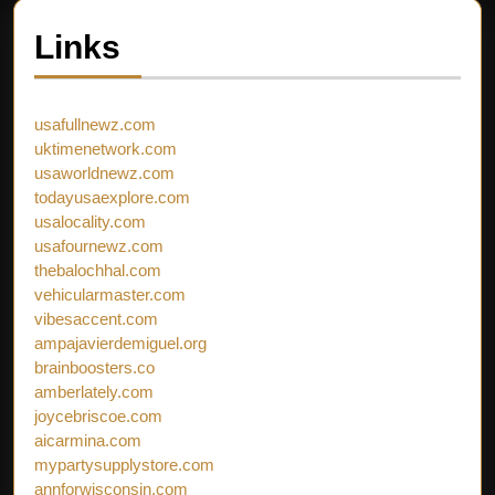
Links
usafullnewz.com
uktimenetwork.com
usaworldnewz.com
todayusaexplore.com
usalocality.com
usafournewz.com
thebalochhal.com
vehicularmaster.com
vibesaccent.com
ampajavierdemiguel.org
brainboosters.co
amberlately.com
joycebriscoe.com
aicarmina.com
mypartysupplystore.com
annforwisconsin.com