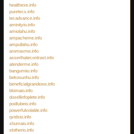
healthexe.info
puretecx.info
tecadvance.info
aminityio.info
amiolahu.info
ampacheme.info
ampullahu.info
aromaxme.info
asserthatecontrast.info
atenderme.info
bangumiio.info
bekosunhu.info
beneficialgrandiose.info
blomaio.info
dosellinfoplete.info
podtubeio.info
powerfulvolatile.info
qvidsio.info
shumaio.info
slotherio.info