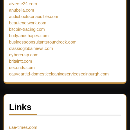
aiverse24.com
anubella.com
audiobooksonaudible.com
beautenetwork.com
bitcoin-tracing.com
bodyandshapes.com
businessconsultantsroundrock.com
classicglobalnews.com
cybercusp.com
britaintt.com
deconds.com
easycartltd-domesticcleaningservicesedinburgh.com
Links
uae-times.com