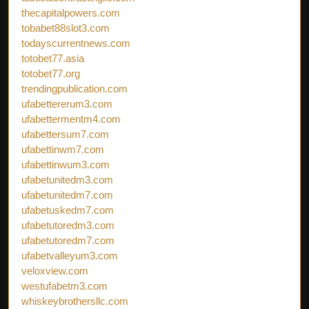
thecapitalpowers.com
tobabet88slot3.com
todayscurrentnews.com
totobet77.asia
totobet77.org
trendingpublication.com
ufabettererum3.com
ufabettermentm4.com
ufabettersum7.com
ufabettinwm7.com
ufabettinwum3.com
ufabetunitedm3.com
ufabetunitedm7.com
ufabetuskedm7.com
ufabetutoredm3.com
ufabetutoredm7.com
ufabetvalleyum3.com
veloxview.com
westufabetm3.com
whiskeybrothersllc.com