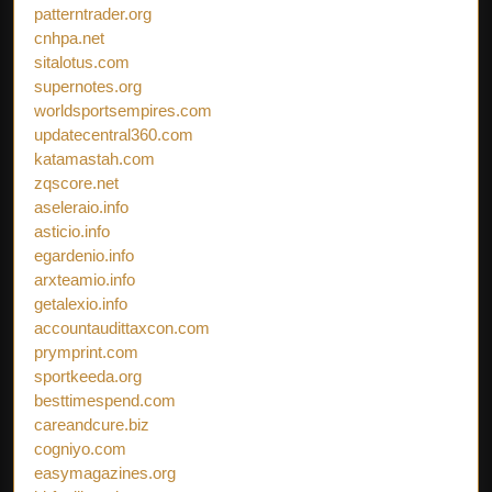
patterntrader.org
cnhpa.net
sitalotus.com
supernotes.org
worldsportsempires.com
updatecentral360.com
katamastah.com
zqscore.net
aseleraio.info
asticio.info
egardenio.info
arxteamio.info
getalexio.info
accountaudittaxcon.com
prymprint.com
sportkeeda.org
besttimespend.com
careandcure.biz
cogniyo.com
easymagazines.org