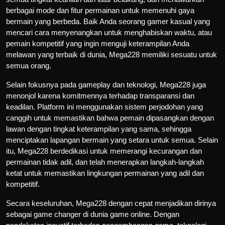
berbagai mode dan fitur permainan untuk memenuhi gaya
bermain yang berbeda. Baik Anda seorang gamer kasual yang
mencari cara menyenangkan untuk menghabiskan waktu, atau
pemain kompetitif yang ingin menguji keterampilan Anda
melawan yang terbaik di dunia, Mega228 memiliki sesuatu untuk
semua orang.
Selain fokusnya pada gameplay dan teknologi, Mega228 juga
menonjol karena komitmennya terhadap transparansi dan
keadilan. Platform ini menggunakan sistem perjodohan yang
canggih untuk memastikan bahwa pemain dipasangkan dengan
lawan dengan tingkat keterampilan yang sama, sehingga
menciptakan lapangan bermain yang setara untuk semua. Selain
itu, Mega228 berdedikasi untuk memerangi kecurangan dan
permainan tidak adil, dan telah menerapkan langkah-langkah
ketat untuk memastikan lingkungan permainan yang adil dan
kompetitif.
Secara keseluruhan, Mega228 dengan cepat menjadikan dirinya
sebagai game changer di dunia game online. Dengan