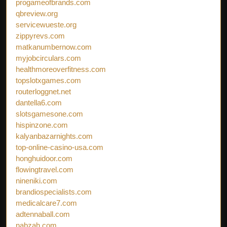
progameofbrands.com
qbreview.org
servicewueste.org
zippyrevs.com
matkanumbernow.com
myjobcirculars.com
healthmoreoverfitness.com
topslotxgames.com
routerloggnet.net
dantella6.com
slotsgamesone.com
hispinzone.com
kalyanbazarnights.com
top-online-casino-usa.com
honghuidoor.com
flowingtravel.com
nineniki.com
brandiospecialists.com
medicalcare7.com
adtennaball.com
nabzah.com