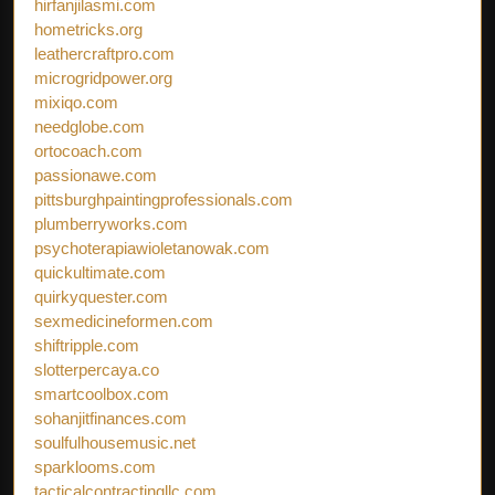
hirfanjilasmi.com
hometricks.org
leathercraftpro.com
microgridpower.org
mixiqo.com
needglobe.com
ortocoach.com
passionawe.com
pittsburghpaintingprofessionals.com
plumberryworks.com
psychoterapiawioletanowak.com
quickultimate.com
quirkyquester.com
sexmedicineformen.com
shiftripple.com
slotterpercaya.co
smartcoolbox.com
sohanjitfinances.com
soulfulhousemusic.net
sparklooms.com
tacticalcontractingllc.com