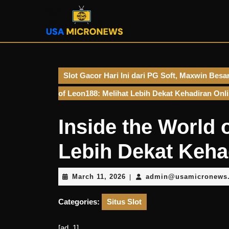
Skip
to
content
Skip
to
content
Slot Gacor Hari Ini dari PG Soft, Maxwin Besa
of Leon188: Melihat Lebih Dekat Kehadiran Onl
Inside the World 
Lebih Dekat Keha
March
March 11, 2026
admin@usamicronews
|
11,
2026
Categories:
Situs Slot
[ad_1]