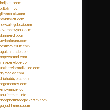
findjaipur.com
cultofjim.com
glimmerick.com
davidfollett.com
newcollegebeat.com
reverbnewyork.com
skinmerch.com
usvisaforum.com
bestmovierulz.com
jagalchi-trade.com
loopersound.com
minapenelope.com
justicereformalliance.com
cryptoglax.com
ohiohobbyplus.com
bogothemes.com
ajino-mingei.com
yourfreehost.info
cheapnorthfacejacketsm.com
gurjoshhomes.com