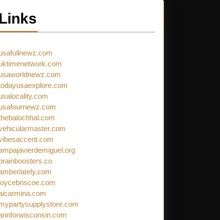
Links
usafullnewz.com
uktimenetwork.com
usaworldnewz.com
todayusaexplore.com
usalocality.com
usafournewz.com
thebalochhal.com
vehicularmaster.com
vibesaccent.com
ampajavierdemiguel.org
brainboosters.co
amberlately.com
joycebriscoe.com
aicarmina.com
mypartysupplystore.com
annforwisconsin.com