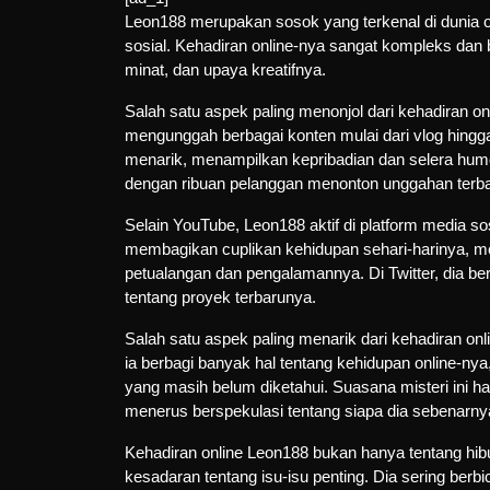
Leon188 merupakan sosok yang terkenal di dunia o
sosial. Kehadiran online-nya sangat kompleks da
minat, dan upaya kreatifnya.
Salah satu aspek paling menonjol dari kehadiran o
mengunggah berbagai konten mulai dari vlog hingg
menarik, menampilkan kepribadian dan selera hum
dengan ribuan pelanggan menonton unggahan terb
Selain YouTube, Leon188 aktif di platform media sosi
membagikan cuplikan kehidupan sehari-harinya, me
petualangan dan pengalamannya. Di Twitter, dia be
tentang proyek terbarunya.
Salah satu aspek paling menarik dari kehadiran on
ia berbagi banyak hal tentang kehidupan online-ny
yang masih belum diketahui. Suasana misteri ini 
menerus berspekulasi tentang siapa dia sebenarn
Kehadiran online Leon188 bukan hanya tentang hi
kesadaran tentang isu-isu penting. Dia sering berbi