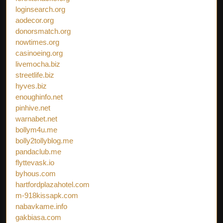
loginsearch.org
aodecor.org
donorsmatch.org
nowtimes.org
casinoeing.org
livemocha.biz
streetlife.biz
hyves.biz
enoughinfo.net
pinhive.net
warnabet.net
bollym4u.me
bolly2tollyblog.me
pandaclub.me
flyttevask.io
byhous.com
hartfordplazahotel.com
m-918kissapk.com
nabavkame.info
gakbiasa.com