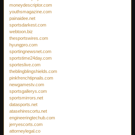
moneydescriptor.com
youthsmagazine.com
painaidee.net
sportsdarkest.com
webtoon.biz
thesportswires.com
hyungpro.com
sportingnewsnet.com
sportstime24day.com
sporteslive.com
theblingblingshields.com
pinkfrenchtipnails.com
newgamestv.com
sportsgallerys.com
sportsmirrors.net
datasports.net
atasehirescortu.net
engineeringtechub.com
jerryescorts.com
attorneylegal.co