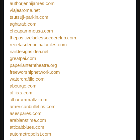
authorjennijames.com
viajearoma.net
tsutsuji-parkin.com
agharab.com
cheapammousa.com
thepositiveladiessoccerclub.com
recetasdecocinafaciles.com
naildesignsidea.net
greatpai.com
paperlanterntheatre.org
freeworshipnetwork.com
watercraftllc.com
abourge.com
afiliixs.com
alharammallz.com
americanbulletins.com
asespares.com
arabianstime.com
atticabblues.com
autometropolist.com