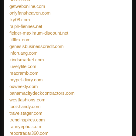
getwebonline.com
onlyfansheaven.com
lky08.com
ralph-fiennes.net
fielder-maximum-discount.net
fitfllex.com
genesisbusinesscredit.com
inforuang.com
kindsmarket.com
luvelylife.com
macramb.com
mypet-diary.com
oxweekly.com
panamacitydeckcontractors.com
westfashions.com
toolshandy.com
travelstager.com
trendinspires.com
rannyephul.com
reportradar360.com