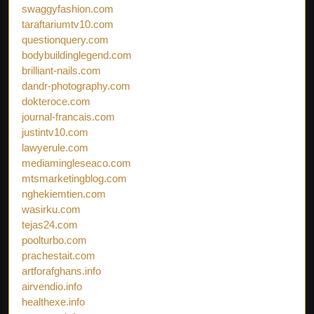
swaggyfashion.com
taraftariumtv10.com
questionquery.com
bodybuildinglegend.com
brilliant-nails.com
dandr-photography.com
dokteroce.com
journal-francais.com
justintv10.com
lawyerule.com
mediamingleseaco.com
mtsmarketingblog.com
nghekiemtien.com
wasirku.com
tejas24.com
poolturbo.com
prachestait.com
artforafghans.info
airvendio.info
healthexe.info