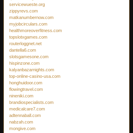
servicewueste.org
zippyrevs.com
matkanumbernow.com
myjobcirculars.com
healthmoreoverfitness.com
topslotxgames.com
routerloggnet.net
dantella6.com
slotsgamesone.com
hispinzone.com
kalyanbazarnights.com
top-online-casino-usa.com
honghuidoor.com
flowingtravel.com
nineniki.com
brandiospecialists.com
medicalcare7.com
adtennaball.com
nabzah.com
mongive.com