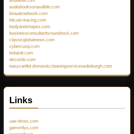
anubella.com
audiobooksonaudible.com
beautenetwork.com
bitcoin-tracing.com
bodyandshapes.com
businessconsultantsroundrock.com
classicglobalnews.com
cybercusp.com
britaintt.com
deconds.com
easycartltd-domesticcleaningservicesedinburgh.com
Links
uae-times.com
gamerifys.com