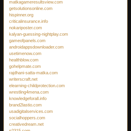
matkagameresultsview.com
getsolutionsonline.com
hispinner.org
criticalinsurance.info
nokariposter.com
kalyan-guessing-nightplay.com
gameofpanels.com
androidappsdownloader.com
usetimenow.com
healthblow.com
gohelpmate.com
rajdhani-satta-matka.com
writerscraft.net
elearning-childprotection.com
wrestling4mena.com
knowledgeforall.info
brand2lastio.com
usadigitalservices.com
socialhoppers.com
creativedream.net
n2315.com