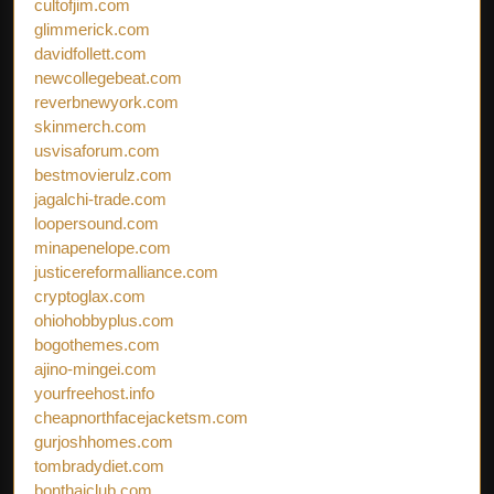
cultofjim.com
glimmerick.com
davidfollett.com
newcollegebeat.com
reverbnewyork.com
skinmerch.com
usvisaforum.com
bestmovierulz.com
jagalchi-trade.com
loopersound.com
minapenelope.com
justicereformalliance.com
cryptoglax.com
ohiohobbyplus.com
bogothemes.com
ajino-mingei.com
yourfreehost.info
cheapnorthfacejacketsm.com
gurjoshhomes.com
tombradydiet.com
bonthaiclub.com