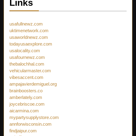
Links
usafullnewz.com
uktimenetwork.com
usaworldnewz.com
todayusaexplore.com
usalocality.com
usafournewz.com
thebalochhal.com
vehicularmaster.com
vibesaccent.com
ampajavierdemiguel.org
brainboosters.co
amberlately.com
joycebriscoe.com
aicarmina.com
mypartysupplystore.com
annforwisconsin.com
findjaipur.com