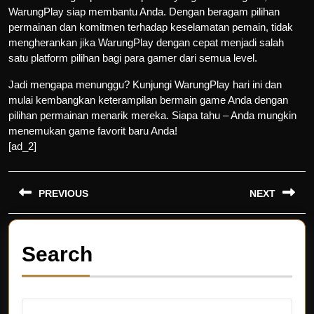
WarungPlay siap membantu Anda. Dengan beragam pilihan
permainan dan komitmen terhadap keselamatan pemain, tidak
mengherankan jika WarungPlay dengan cepat menjadi salah
satu platform pilihan bagi para gamer dari semua level.
Jadi mengapa menunggu? Kunjungi WarungPlay hari ini dan
mulai kembangkan keterampilan bermain game Anda dengan
pilihan permainan menarik mereka. Siapa tahu – Anda mungkin
menemukan game favorit baru Anda!
[ad_2]
Post
PREVIOUS
NEXT
navigation
Previous
Next
post:
post:
Search