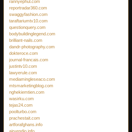
rannyephul.com
reportradar360.com
swaggyfashion.com
taraftariumtv10.com
questionquery.com
bodybuildinglegend.com
brilliant-nails.com
dandr-photography.com
dokteroce.com
journal-francais.com
justintv10.com
lawyerule.com
mediamingleseaco.com
mtsmarketingblog.com
nghekiemtien.com
wasirku.com
tejas24.com
poolturbo.com
prachestait.com
artforafghans.info
airvendio.info