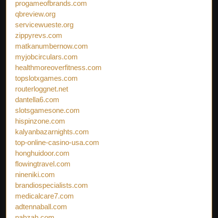
progameofbrands.com
qbreview.org
servicewueste.org
zippyrevs.com
matkanumbernow.com
myjobcirculars.com
healthmoreoverfitness.com
topslotxgames.com
routerloggnet.net
dantella6.com
slotsgamesone.com
hispinzone.com
kalyanbazarnights.com
top-online-casino-usa.com
honghuidoor.com
flowingtravel.com
nineniki.com
brandiospecialists.com
medicalcare7.com
adtennaball.com
nabzah.com