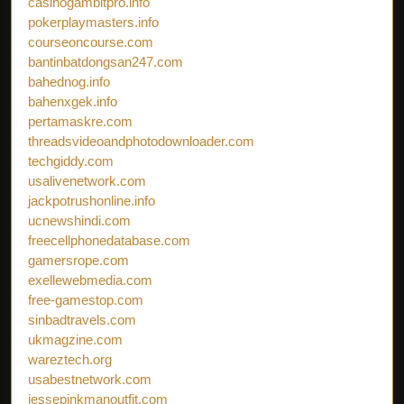
casinogambitpro.info
pokerplaymasters.info
courseoncourse.com
bantinbatdongsan247.com
bahednog.info
bahenxgek.info
pertamaskre.com
threadsvideoandphotodownloader.com
techgiddy.com
usalivenetwork.com
jackpotrushonline.info
ucnewshindi.com
freecellphonedatabase.com
gamersrope.com
exellewebmedia.com
free-gamestop.com
sinbadtravels.com
ukmagzine.com
wareztech.org
usabestnetwork.com
jessepinkmanoutfit.com