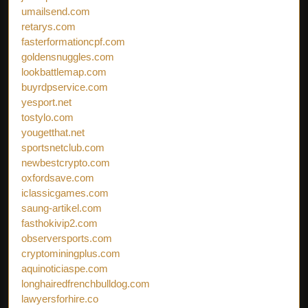
umailsend.com
retarys.com
fasterformationcpf.com
goldensnuggles.com
lookbattlemap.com
buyrdpservice.com
yesport.net
tostylo.com
yougetthat.net
sportsnetclub.com
newbestcrypto.com
oxfordsave.com
iclassicgames.com
saung-artikel.com
fasthokivip2.com
observersports.com
cryptominingplus.com
aquinoticiaspe.com
longhairedfrenchbulldog.com
lawyersforhire.co