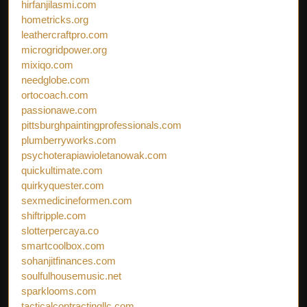
hirfanjilasmi.com
hometricks.org
leathercraftpro.com
microgridpower.org
mixiqo.com
needglobe.com
ortocoach.com
passionawe.com
pittsburghpaintingprofessionals.com
plumberryworks.com
psychoterapiawioletanowak.com
quickultimate.com
quirkyquester.com
sexmedicineformen.com
shiftripple.com
slotterpercaya.co
smartcoolbox.com
sohanjitfinances.com
soulfulhousemusic.net
sparklooms.com
tacticalcontractingllc.com