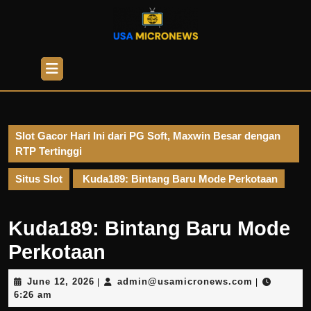
Skip
to
content
Skip
Open
to
Button
content
Slot Gacor Hari Ini dari PG Soft, Maxwin Besar dengan
RTP Tertinggi
Situs Slot
Kuda189: Bintang Baru Mode Perkotaan
Kuda189: Bintang Baru Mode
Perkotaan
June
admin@usa
June 12, 2026
admin@usamicronews.com
|
|
12,
6:26 am
2026