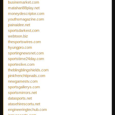
businemarket.com
matahari88play.net
moneydescriptor.com
youthsmagazine.com
painaidee.net
sportsdarkest.com
webtoon.biz
thesportswires.com
hyungpro.com
sportingnewsnet.com
sportstime24day.com
sporteslive.com
theblingblingshields.com
pinkfrenchtipnails.com
newgamestv.com
sportsgallerys.com
sportsmirrors.net
datasports.net
atasehirescortu.net
engineeringtechub.com