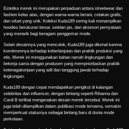
Estetika merek ini merupakan perpaduan antara streetwear dan
fashion kelas atas, dengan warna-warna berani, cetakan grafis,
dan siluet yang unik. Koleksi Kuda189 sering kali menampilkan
hoodies berukuran besar, setelan jas, dan aksesori pernyataan
yang menarik bagi beragam penggemar mode.
Selain desainnya yang mencolok, Kuda189 juga dikenal karena
komitmennya terhadap keberlanjutan dan praktik produksi yang
etis. Merek ini menggunakan bahan ramah lingkungan dan
bekerja sama dengan produsen yang memprioritaskan praktik
ketenagakerjaan yang adil dan tanggung jawab terhadap
lingkungan.
Kuda189 dengan cepat mendapatkan pengikut di kalangan
selebritas dan influencer, dengan bintang seperti Rihanna dan
Cardi B terlihat mengenakan desain merek tersebut. Merek ini
juga telah ditampilkan dalam publikasi mode ternama, semakin
memperkuat statusnya sebagai bintang baru di dunia mode
perkotaan.