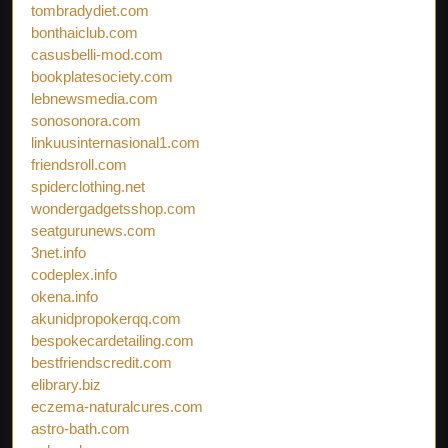
tombradydiet.com
bonthaiclub.com
casusbelli-mod.com
bookplatesociety.com
lebnewsmedia.com
sonosonora.com
linkuusinternasional1.com
friendsroll.com
spiderclothing.net
wondergadgetsshop.com
seatgurunews.com
3net.info
codeplex.info
okena.info
akunidpropokerqq.com
bespokecardetailing.com
bestfriendscredit.com
elibrary.biz
eczema-naturalcures.com
astro-bath.com