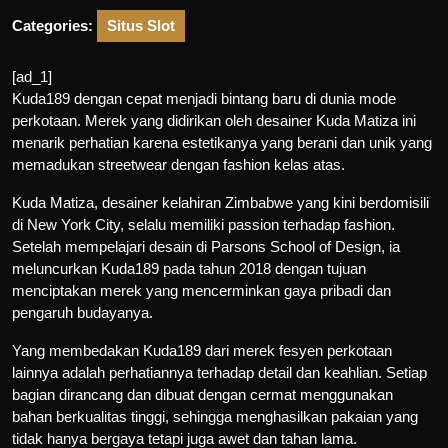
Categories:
Situs Slot
[ad_1]
Kuda189 dengan cepat menjadi bintang baru di dunia mode
perkotaan. Merek yang didirikan oleh desainer Kuda Matiza ini
menarik perhatian karena estetikanya yang berani dan unik yang
memadukan streetwear dengan fashion kelas atas.
Kuda Matiza, desainer kelahiran Zimbabwe yang kini berdomisili
di New York City, selalu memiliki passion terhadap fashion.
Setelah mempelajari desain di Parsons School of Design, ia
meluncurkan Kuda189 pada tahun 2018 dengan tujuan
menciptakan merek yang mencerminkan gaya pribadi dan
pengaruh budayanya.
Yang membedakan Kuda189 dari merek fesyen perkotaan
lainnya adalah perhatiannya terhadap detail dan keahlian. Setiap
bagian dirancang dan dibuat dengan cermat menggunakan
bahan berkualitas tinggi, sehingga menghasilkan pakaian yang
tidak hanya bergaya tetapi juga awet dan tahan lama.