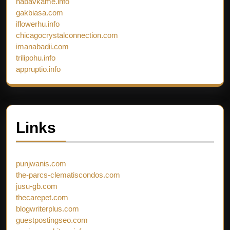
nabavkame.info
gakbiasa.com
iflowerhu.info
chicagocrystalconnection.com
imanabadii.com
trilipohu.info
appruptio.info
Links
punjwanis.com
the-parcs-clematiscondos.com
jusu-gb.com
thecarepet.com
blogwriterplus.com
guestpostingseo.com