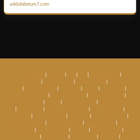
wildufabetum7.com
menuqq pkv
|
situs qq
|
pkv
|
pkv
|
dominoqq pkv
|
dominoqq pkv
|
dominoqq pkv
|
dominoqq pkv
|
dominoqq
pkv
|
situs slot gacor
|
slot gacor
|
sbobet
|
pkv games
|
slot gacor resmi
|
slot gacor hari ini
|
slot gacor hari ini
|
situs slot gacor
|
slot pg
|
slot anti rungkat
|
pragmatic play
|
slot maxwin
|
slot demo pragmatic
|
situs slot gacor
|
x500 slot
|
demo slot x500
|
slot demo
|
mahjong ways 2
|
situs pkv games
|
situs pkv games
|
daftar menuqq
|
daftar
murniqq
|
daftar hematqq
|
situs qq
|
bandarqq login
|
bandarqq
|
poker online
|
poker online
|
situs pkv
|