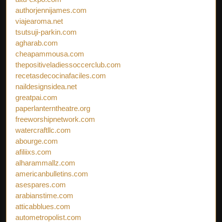
authorjennijames.com
viajearoma.net
tsutsuji-parkin.com
agharab.com
cheapammousa.com
thepositiveladiessoccerclub.com
recetasdecocinafaciles.com
naildesignsidea.net
greatpai.com
paperlanterntheatre.org
freeworshipnetwork.com
watercraftllc.com
abourge.com
afiliixs.com
alharammallz.com
americanbulletins.com
asespares.com
arabianstime.com
atticabblues.com
autometropolist.com