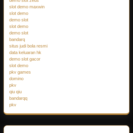
demo slot zeus
slot demo maxwin
slot demo
demo slot
slot demo
demo slot
bandarq
situs judi bola resmi
data keluaran hk
demo slot gacor
slot demo
pkv games
domino
pkv
qiu qiu
bandarqq
pkv