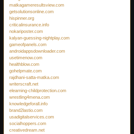
matkagameresultsview.com
getsolutionsonline.com
hispinner.org
criticalinsurance.info
nokariposter.com
kalyan-guessing-nightplay.com
gameofpanels.com
androidappsdownloader.com
usetimenow.com
healthblow.com
gohelpmate.com
rajdhani-satta-matka.com
writerscraft.net
elearning-childprotection.com
wrestling4mena.com
knowledgeforall.info
brand2lastio.com
usadigitalservices.com
socialhoppers.com
creativedream.net