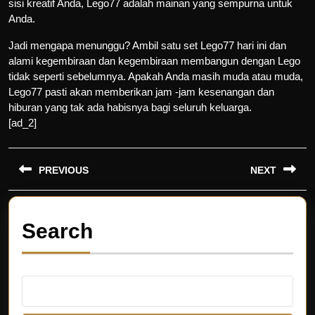
sisi kreatif Anda, Lego77 adalah mainan yang sempurna untuk
Anda.
Jadi mengapa menunggu? Ambil satu set Lego77 hari ini dan
alami kegembiraan dan kegembiraan membangun dengan Lego
tidak seperti sebelumnya. Apakah Anda masih muda atau muda,
Lego77 pasti akan memberikan jam -jam kesenangan dan
hiburan yang tak ada habisnya bagi seluruh keluarga.
[ad_2]
Post
PREVIOUS
NEXT
navigation
Previous
Next
post:
post:
Search