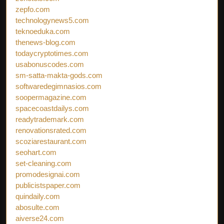
zepfo.com
technologynews5.com
teknoeduka.com
thenews-blog.com
todaycryptotimes.com
usabonuscodes.com
sm-satta-makta-gods.com
softwaredegimnasios.com
soopermagazine.com
spacecoastdailys.com
readytrademark.com
renovationsrated.com
scoziarestaurant.com
seohart.com
set-cleaning.com
promodesignai.com
publicistspaper.com
quindaily.com
abosulte.com
aiverse24.com