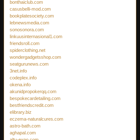
bonthaiclub.com
casusbelli-mod.com
bookplatesociety.com
lebnewsmedia.com
sonosonora.com
linkuusinternasional1.com
friendsroll.com
spiderclothing.net
wondergadgetsshop.com
seatgurunews.com
3net.info
codeplex.info
okena.info
akunidpropokerqq.com
bespokecardetailing.com
bestfriendscredit.com
elibrary.biz
eczema-naturalcures.com
astro-bath.com
aghapal.com
altu-expo.com