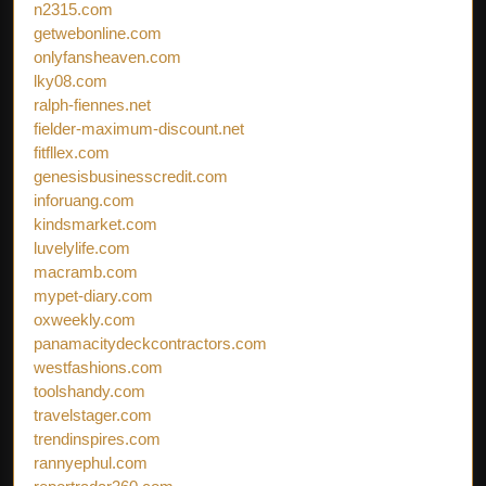
n2315.com
getwebonline.com
onlyfansheaven.com
lky08.com
ralph-fiennes.net
fielder-maximum-discount.net
fitfllex.com
genesisbusinesscredit.com
inforuang.com
kindsmarket.com
luvelylife.com
macramb.com
mypet-diary.com
oxweekly.com
panamacitydeckcontractors.com
westfashions.com
toolshandy.com
travelstager.com
trendinspires.com
rannyephul.com