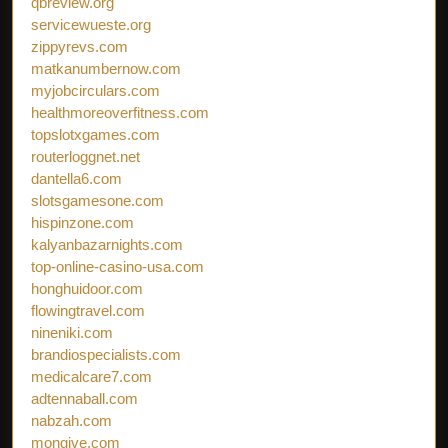
qbreview.org
servicewueste.org
zippyrevs.com
matkanumbernow.com
myjobcirculars.com
healthmoreoverfitness.com
topslotxgames.com
routerloggnet.net
dantella6.com
slotsgamesone.com
hispinzone.com
kalyanbazarnights.com
top-online-casino-usa.com
honghuidoor.com
flowingtravel.com
nineniki.com
brandiospecialists.com
medicalcare7.com
adtennaball.com
nabzah.com
mongive.com