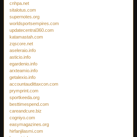
cnhpa.net
sitalotus.com
supernotes.org
worldsportsempires.com
updatecentral360.com
katamastah.com
zqscore.net
aseleraio.info
asticio.info
egardenio.info
arxteamio.info
getalexio.info
accountaudittaxcon.com
prymprint.com
sportkeeda.org
besttimespend.com
careandcure.biz
cogniyo.com
easymagazines.org
hirfanjilasmi.com