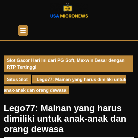
Skip
to
content
Skip
Open
to
Button
content
Slot Gacor Hari Ini dari PG Soft, Maxwin Besar dengan
RTP Tertinggi
Situs Slot
Lego77: Mainan yang harus dimiliki untuk
anak-anak dan orang dewasa
Lego77: Mainan yang harus
dimiliki untuk anak-anak dan
orang dewasa