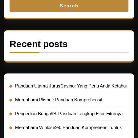
Search
Recent posts
Panduan Utama JurusCasino: Yang Perlu Anda Ketahui
Memahami Plisbet: Panduan Komprehensif
Pengertian Bunga99: Panduan Lengkap Fitur-Fiturnya
Memahami Winlose99: Panduan Komprehensif untuk