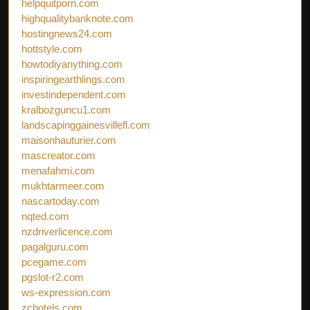
helpquitporn.com
highqualitybanknote.com
hostingnews24.com
hottstyle.com
howtodiyanything.com
inspiringearthlings.com
investindependent.com
kralbozguncu1.com
landscapinggainesvillefl.com
maisonhauturier.com
mascreator.com
menafahmi.com
mukhtarmeer.com
nascartoday.com
nqted.com
nzdriverlicence.com
pagalguru.com
pcegame.com
pgslot-r2.com
ws-expression.com
zchotels.com