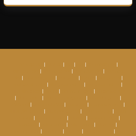
menuqq pkv
|
situs qq
|
pkv
|
pkv
|
dominoqq pkv
|
dominoqq pkv
|
dominoqq pkv
|
dominoqq pkv
|
dominoqq
pkv
|
situs slot gacor
|
slot gacor
|
sbobet
|
pkv games
|
slot gacor resmi
|
slot gacor hari ini
|
slot gacor hari ini
|
situs slot gacor
|
slot pg
|
slot anti rungkat
|
pragmatic play
|
slot maxwin
|
slot demo pragmatic
|
situs slot gacor
|
x500 slot
|
demo slot x500
|
slot demo
|
mahjong ways 2
|
situs pkv games
|
situs pkv games
|
daftar menuqq
|
daftar
murniqq
|
daftar hematqq
|
situs qq
|
bandarqq login
|
bandarqq
|
poker online
|
poker online
|
situs pkv
|
bandarqq login
|
bandarqq
|
situs qq
|
pkv games qq
|
situs