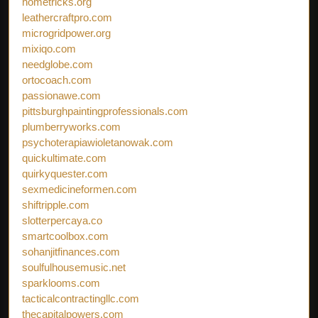
hometricks.org
leathercraftpro.com
microgridpower.org
mixiqo.com
needglobe.com
ortocoach.com
passionawe.com
pittsburghpaintingprofessionals.com
plumberryworks.com
psychoterapiawioletanowak.com
quickultimate.com
quirkyquester.com
sexmedicineformen.com
shiftripple.com
slotterpercaya.co
smartcoolbox.com
sohanjitfinances.com
soulfulhousemusic.net
sparklooms.com
tacticalcontractingllc.com
thecapitalpowers.com