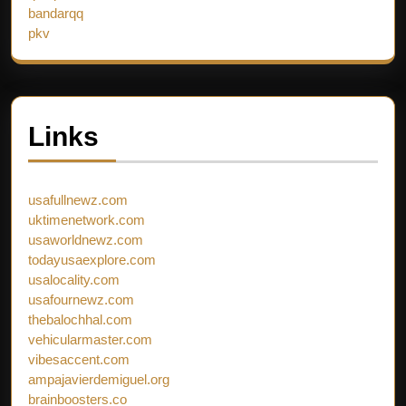
bandarqq
pkv
Links
usafullnewz.com
uktimenetwork.com
usaworldnewz.com
todayusaexplore.com
usalocality.com
usafournewz.com
thebalochhal.com
vehicularmaster.com
vibesaccent.com
ampajavierdemiguel.org
brainboosters.co