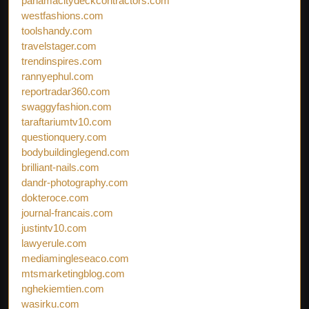
panamacitydeckcontractors.com
westfashions.com
toolshandy.com
travelstager.com
trendinspires.com
rannyephul.com
reportradar360.com
swaggyfashion.com
taraftariumtv10.com
questionquery.com
bodybuildinglegend.com
brilliant-nails.com
dandr-photography.com
dokteroce.com
journal-francais.com
justintv10.com
lawyerule.com
mediamingleseaco.com
mtsmarketingblog.com
nghekiemtien.com
wasirku.com