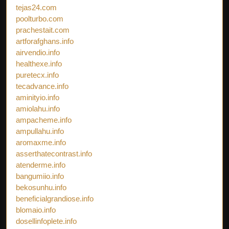
tejas24.com
poolturbo.com
prachestait.com
artforafghans.info
airvendio.info
healthexe.info
puretecx.info
tecadvance.info
aminityio.info
amiolahu.info
ampacheme.info
ampullahu.info
aromaxme.info
asserthatecontrast.info
atenderme.info
bangumiio.info
bekosunhu.info
beneficialgrandiose.info
blomaio.info
dosellinfoplete.info