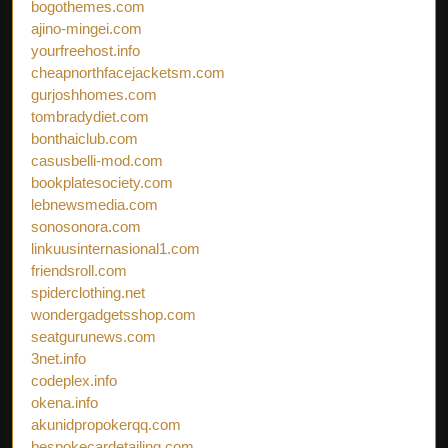
bogothemes.com
ajino-mingei.com
yourfreehost.info
cheapnorthfacejacketsm.com
gurjoshhomes.com
tombradydiet.com
bonthaiclub.com
casusbelli-mod.com
bookplatesociety.com
lebnewsmedia.com
sonosonora.com
linkuusinternasional1.com
friendsroll.com
spiderclothing.net
wondergadgetsshop.com
seatgurunews.com
3net.info
codeplex.info
okena.info
akunidpropokerqq.com
bespokecardetailing.com