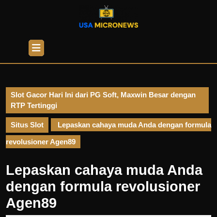
Skip
to
content
Skip
Open
to
Button
content
Slot Gacor Hari Ini dari PG Soft, Maxwin Besar dengan
RTP Tertinggi
Situs Slot
Lepaskan cahaya muda Anda dengan formula
revolusioner Agen89
Lepaskan cahaya muda Anda
dengan formula revolusioner
Agen89