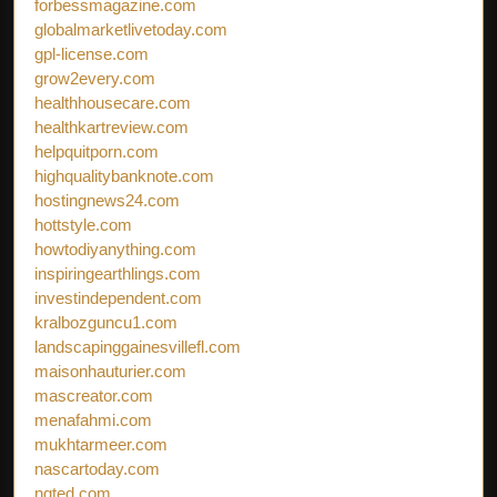
forbessmagazine.com
globalmarketlivetoday.com
gpl-license.com
grow2every.com
healthhousecare.com
healthkartreview.com
helpquitporn.com
highqualitybanknote.com
hostingnews24.com
hottstyle.com
howtodiyanything.com
inspiringearthlings.com
investindependent.com
kralbozguncu1.com
landscapinggainesvillefl.com
maisonhauturier.com
mascreator.com
menafahmi.com
mukhtarmeer.com
nascartoday.com
nqted.com