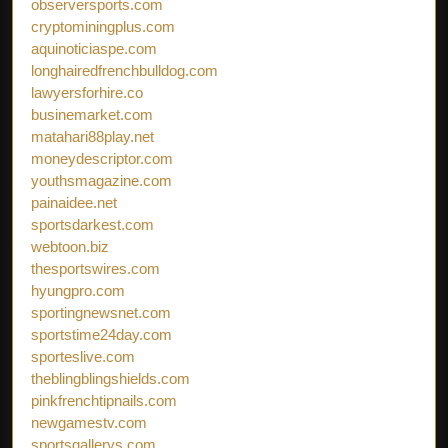
observersports.com
cryptominingplus.com
aquinoticiaspe.com
longhairedfrenchbulldog.com
lawyersforhire.co
businemarket.com
matahari88play.net
moneydescriptor.com
youthsmagazine.com
painaidee.net
sportsdarkest.com
webtoon.biz
thesportswires.com
hyungpro.com
sportingnewsnet.com
sportstime24day.com
sporteslive.com
theblingblingshields.com
pinkfrenchtipnails.com
newgamestv.com
sportsgallerys.com