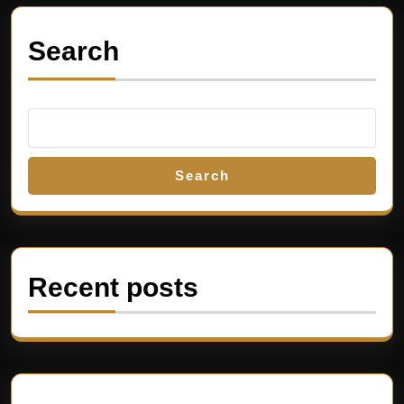
Previous
Next
post:
post:
Search
Search
Recent posts