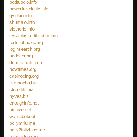
podtubeio.info
powerfulvolatile.info
qvidsio.info
shumaio.info
slotherio.info
cysapluscertification.org
fortnitehacks.org
loginsearch.org
aodecor.org
donorsmatch.org
nowtimes.org
casinoeing.org
livemocha.biz
streetlife.biz
hyves.biz
enoughinfo.net
pinhive.net
warnabet.net
bollym4u.me
bolly2tollyblog.me
pandaclub.me