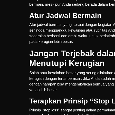
bermain, meskipun Anda sedang berada dalam kem
Atur Jadwal Bermain
Atur jadwal bermain yang sesuai dengan kegiatan An
sehingga mengganggu kewajiban atau rutinitas And
segeralah berhenti dan ambil waktu untuk beristir
pada kerugian lebih besar.
Jangan Terjebak dal
Menutupi Kerugian
Salah satu kesalahan besar yang sering dilakukan
kerugian dengan terus bermain. Jika Anda sudah 
dengan harapan bisa mengembalikan semua yang hi
yang lebih besar.
Terapkan Prinsip “Stop 
Prinsip “stop loss” sangat penting dalam permainan