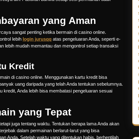
bayaran yang Aman
ya sangat penting ketika bermain di casino online.
trol lebih
login jurusqq
atas pengeluaran Anda, seperti e-
akan lebih mudah memantau dan mengontrol setiap transaksi
u Kredit
main di casino online. Menggunakan kartu kredit bisa
anyak uang daripada yang telah Anda tentukan sebelumnya.
 kredit, Anda lebih bisa membatasi pengeluaran sesuai
ain yang Tepat
etapi juga tentang waktu. Tentukan berapa lama Anda akan
terjebak dalam permainan berlarut-larut yang bisa
n Anda. Setelah waktu yang ditentukan habis, berhentilah