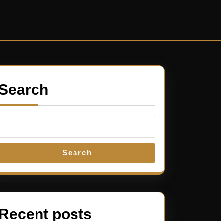
t
Search
Search
Recent posts