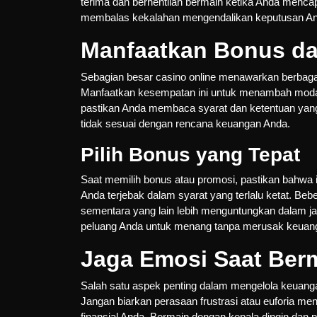
terima dan berhentilah bermain ketika Anda mencap
membalas kekalahan mengendalikan keputusan Anda
Manfaatkan Bonus d
Sebagian besar casino online menawarkan berbaga
Manfaatkan kesempatan ini untuk menambah moda
pastikan Anda membaca syarat dan ketentuan yang 
tidak sesuai dengan rencana keuangan Anda.
Pilih Bonus yang Tepat
Saat memilih bonus atau promosi, pastikan bahwa
Anda terjebak dalam syarat yang terlalu ketat. B
sementara yang lain lebih menguntungkan dalam ja
peluang Anda untuk menang tanpa merusak keuan
Jaga Emosi Saat Ber
Salah satu aspek penting dalam mengelola keuanga
Jangan biarkan perasaan frustrasi atau euforia m
finansial Anda. Bermain dengan kepala dingin d