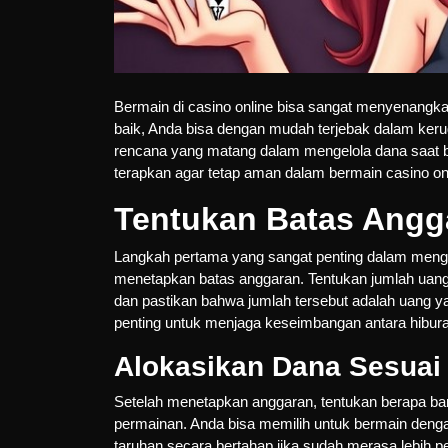
Bermain di casino online bisa sangat menyenangk
baik, Anda bisa dengan mudah terjebak dalam kerug
rencana yang matang dalam mengelola dana saat ber
terapkan agar tetap aman dalam bermain casino on
Tentukan Batas Angg
Langkah pertama yang sangat penting dalam mengel
menetapkan batas anggaran. Tentukan jumlah uang
dan pastikan bahwa jumlah tersebut adalah uang y
penting untuk menjaga keseimbangan antara hibur
Alokasikan Dana Sesuai 
Setelah menetapkan anggaran, tentukan berapa ban
permainan. Anda bisa memilih untuk bermain denga
taruhan secara bertahap jika sudah merasa lebih pe