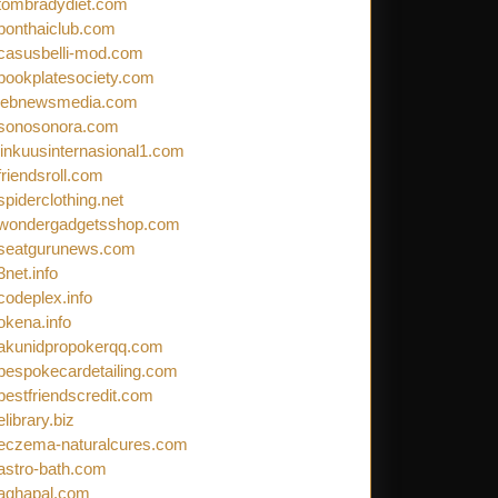
tombradydiet.com
bonthaiclub.com
casusbelli-mod.com
bookplatesociety.com
lebnewsmedia.com
sonosonora.com
linkuusinternasional1.com
friendsroll.com
spiderclothing.net
wondergadgetsshop.com
seatgurunews.com
3net.info
codeplex.info
okena.info
akunidpropokerqq.com
bespokecardetailing.com
bestfriendscredit.com
elibrary.biz
eczema-naturalcures.com
astro-bath.com
aghapal.com