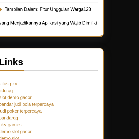
Tampilan Dalam: Fitur Unggulan Warga123
yang Menjadikannya Aplikasi yang Wajib Dimiliki
Links
situs pkv
adu qq
slot demo gacor
bandar judi bola terpercaya
judi poker terpercaya
bandarqq
pkv games
demo slot gacor
demo slot