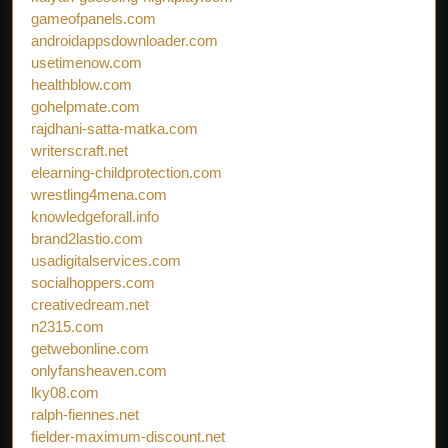
gameofpanels.com
androidappsdownloader.com
usetimenow.com
healthblow.com
gohelpmate.com
rajdhani-satta-matka.com
writerscraft.net
elearning-childprotection.com
wrestling4mena.com
knowledgeforall.info
brand2lastio.com
usadigitalservices.com
socialhoppers.com
creativedream.net
n2315.com
getwebonline.com
onlyfansheaven.com
lky08.com
ralph-fiennes.net
fielder-maximum-discount.net