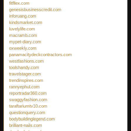
fitfllex.com
genesisbusinesscredit.com
inforuang.com
kindsmarket.com
luvelylife.com
macramb.com
mypet-diary.com
oxweekly.com
panamacitydeckcontractors.com
westfashions.com
toolshandy.com
travelstager.com
trendinspires.com
rannyephul.com
reportradar360.com
swaggyfashion.com
taraftariumtv10.com
questionquery.com
bodybuildinglegend.com
brilliant-nails.com