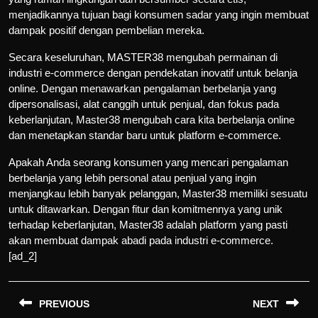
menjadikannya tujuan bagi konsumen sadar yang ingin membuat
dampak positif dengan pembelian mereka.
Secara keseluruhan, MASTER38 mengubah permainan di
industri e-commerce dengan pendekatan inovatif untuk belanja
online. Dengan menawarkan pengalaman berbelanja yang
dipersonalisasi, alat canggih untuk penjual, dan fokus pada
keberlanjutan, Master38 mengubah cara kita berbelanja online
dan menetapkan standar baru untuk platform e-commerce.
Apakah Anda seorang konsumen yang mencari pengalaman
berbelanja yang lebih personal atau penjual yang ingin
menjangkau lebih banyak pelanggan, Master38 memiliki sesuatu
untuk ditawarkan. Dengan fitur dan komitmennya yang unik
terhadap keberlanjutan, Master38 adalah platform yang pasti
akan membuat dampak abadi pada industri e-commerce.
[ad_2]
Post
PREVIOUS
NEXT
navigation