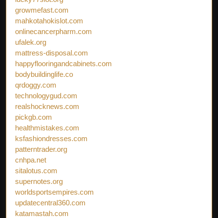
growmefast.com
mahkotahokislot.com
onlinecancerpharm.com
ufalek.org
mattress-disposal.com
happyflooringandcabinets.com
bodybuildinglife.co
qrdoggy.com
technologygud.com
realshocknews.com
pickgb.com
healthmistakes.com
ksfashiondresses.com
patterntrader.org
cnhpa.net
sitalotus.com
supernotes.org
worldsportsempires.com
updatecentral360.com
katamastah.com