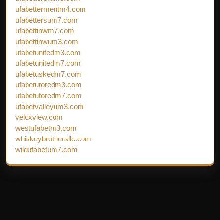
ufabettermentm4.com
ufabettersum7.com
ufabettinwm7.com
ufabettinwum3.com
ufabetunitedm3.com
ufabetunitedm7.com
ufabetuskedm7.com
ufabetutoredm3.com
ufabetutoredm7.com
ufabetvalleyum3.com
veloxview.com
westufabetm3.com
whiskeybrothersllc.com
wildufabetum7.com