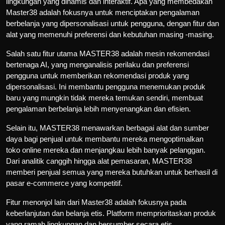
lingkungan yang dinamis dan interaktif. Apa yang membedakan
Master38 adalah fokusnya untuk menciptakan pengalaman
berbelanja yang dipersonalisasi untuk pengguna, dengan fitur dan
alat yang memenuhi preferensi dan kebutuhan masing -masing.
Salah satu fitur utama MASTER38 adalah mesin rekomendasi
bertenaga AI, yang menganalisis perilaku dan preferensi
pengguna untuk memberikan rekomendasi produk yang
dipersonalisasi. Ini membantu pengguna menemukan produk
baru yang mungkin tidak mereka temukan sendiri, membuat
pengalaman berbelanja lebih menyenangkan dan efisien.
Selain itu, MASTER38 menawarkan berbagai alat dan sumber
daya bagi penjual untuk membantu mereka mengoptimalkan
toko online mereka dan menjangkau lebih banyak pelanggan.
Dari analitik canggih hingga alat pemasaran, MASTER38
memberi penjual semua yang mereka butuhkan untuk berhasil di
pasar e-commerce yang kompetitif.
Fitur menonjol lain dari Master38 adalah fokusnya pada
keberlanjutan dan belanja etis. Platform memprioritaskan produk
yang ramah lingkungan dan bersumber secara etis,