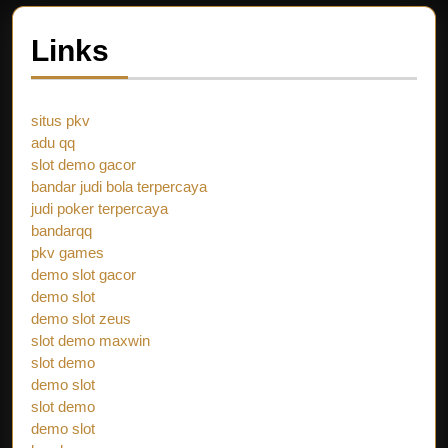
Links
situs pkv
adu qq
slot demo gacor
bandar judi bola terpercaya
judi poker terpercaya
bandarqq
pkv games
demo slot gacor
demo slot
demo slot zeus
slot demo maxwin
slot demo
demo slot
slot demo
demo slot