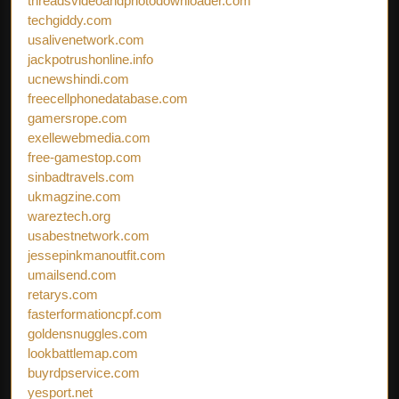
threadsvideoandphotodownloader.com
techgiddy.com
usalivenetwork.com
jackpotrushonline.info
ucnewshindi.com
freecellphonedatabase.com
gamersrope.com
exellewebmedia.com
free-gamestop.com
sinbadtravels.com
ukmagzine.com
wareztech.org
usabestnetwork.com
jessepinkmanoutfit.com
umailsend.com
retarys.com
fasterformationcpf.com
goldensnuggles.com
lookbattlemap.com
buyrdpservice.com
yesport.net