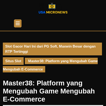
Skip
to
content
Skip
Open
to
Button
content
Slot Gacor Hari Ini dari PG Soft, Maxwin Besar dengan
RTP Tertinggi
Situs Slot
Master38: Platform yang Mengubah Game
Mengubah E-Commerce
Master38: Platform yang
Mengubah Game Mengubah
E-Commerce