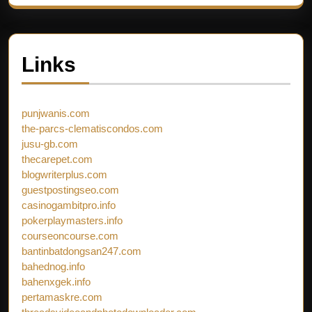
Links
punjwanis.com
the-parcs-clematiscondos.com
jusu-gb.com
thecarepet.com
blogwriterplus.com
guestpostingseo.com
casinogambitpro.info
pokerplaymasters.info
courseoncourse.com
bantinbatdongsan247.com
bahednog.info
bahenxgek.info
pertamaskre.com