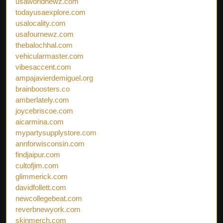
usaworldnewz.com
todayusaexplore.com
usalocality.com
usafournewz.com
thebalochhal.com
vehicularmaster.com
vibesaccent.com
ampajavierdemiguel.org
brainboosters.co
amberlately.com
joycebriscoe.com
aicarmina.com
mypartysupplystore.com
annforwisconsin.com
findjaipur.com
cultofjim.com
glimmerick.com
davidfollett.com
newcollegebeat.com
reverbnewyork.com
skinmerch.com