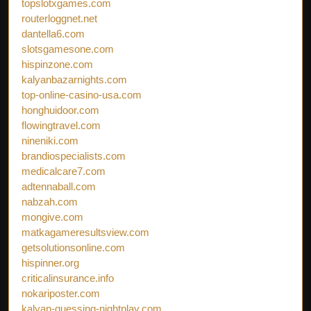
topslotxgames.com
routerloggnet.net
dantella6.com
slotsgamesone.com
hispinzone.com
kalyanbazarnights.com
top-online-casino-usa.com
honghuidoor.com
flowingtravel.com
nineniki.com
brandiospecialists.com
medicalcare7.com
adtennaball.com
nabzah.com
mongive.com
matkagameresultsview.com
getsolutionsonline.com
hispinner.org
criticalinsurance.info
nokariposter.com
kalyan-guessing-nightplay.com