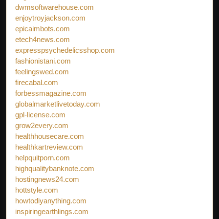
dwmsoftwarehouse.com
enjoytroyjackson.com
epicaimbots.com
etech4news.com
expresspsychedelicsshop.com
fashionistani.com
feelingswed.com
firecabal.com
forbessmagazine.com
globalmarketlivetoday.com
gpl-license.com
grow2every.com
healthhousecare.com
healthkartreview.com
helpquitporn.com
highqualitybanknote.com
hostingnews24.com
hottstyle.com
howtodiyanything.com
inspiringearthlings.com