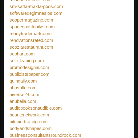
sm-satta-makta-gods.com
softwaredegimnasios.com
soopermagazine.com
spacecoastdailys.com
readytrademark.com
renovationsrated.com
scoziarestaurant.com
seohart.com
set-cleaning.com
promodesignai.com
publicistspaper.com
quindaily.com
abosulte.com
aiverse24.com
anubella.com
audiobooksonaudible.com
beautenetwork.com
bitcoin-tracing.com
bodyandshapes.com
businessconsultantsroundrock.com