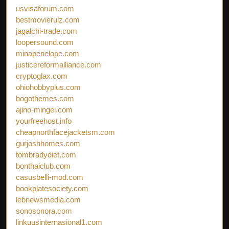
usvisaforum.com
bestmovierulz.com
jagalchi-trade.com
loopersound.com
minapenelope.com
justicereformalliance.com
cryptoglax.com
ohiohobbyplus.com
bogothemes.com
ajino-mingei.com
yourfreehost.info
cheapnorthfacejacketsm.com
gurjoshhomes.com
tombradydiet.com
bonthaiclub.com
casusbelli-mod.com
bookplatesociety.com
lebnewsmedia.com
sonosonora.com
linkuusinternasional1.com