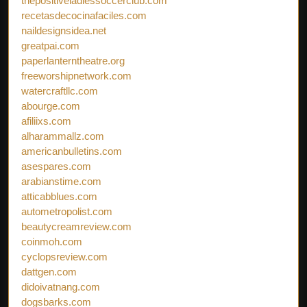
thepositiveladiessoccerclub.com
recetasdecocinafaciles.com
naildesignsidea.net
greatpai.com
paperlanterntheatre.org
freeworshipnetwork.com
watercraftllc.com
abourge.com
afiliixs.com
alharammallz.com
americanbulletins.com
asespares.com
arabianstime.com
atticabblues.com
autometropolist.com
beautycreamreview.com
coinmoh.com
cyclopsreview.com
dattgen.com
didoivatnang.com
dogsbarks.com