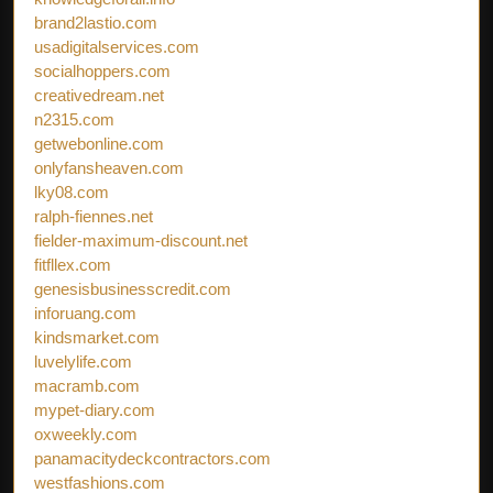
brand2lastio.com
usadigitalservices.com
socialhoppers.com
creativedream.net
n2315.com
getwebonline.com
onlyfansheaven.com
lky08.com
ralph-fiennes.net
fielder-maximum-discount.net
fitfllex.com
genesisbusinesscredit.com
inforuang.com
kindsmarket.com
luvelylife.com
macramb.com
mypet-diary.com
oxweekly.com
panamacitydeckcontractors.com
westfashions.com