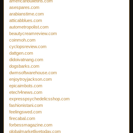
americanbulletins.com
asespares.com
arabianstime.com
atticabblues.com
autometropolist.com
beautycreamreview.com
coinmoh.com
cyclopsreview.com
dattgen.com
didoivatnang.com
dogsbarks.com
dwmsoftwarehouse.com
enjoytroyjackson.com
epicaimbots.com
etech4news.com
expresspsychedelicsshop.com
fashionistani.com
feelingswed.com
firecabal.com
forbessmagazine.com
globalmarketlivetoday.com