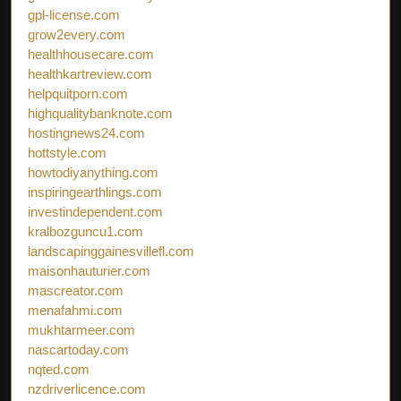
gpl-license.com
grow2every.com
healthhousecare.com
healthkartreview.com
helpquitporn.com
highqualitybanknote.com
hostingnews24.com
hottstyle.com
howtodiyanything.com
inspiringearthlings.com
investindependent.com
kralbozguncu1.com
landscapinggainesvillefl.com
maisonhauturier.com
mascreator.com
menafahmi.com
mukhtarmeer.com
nascartoday.com
nqted.com
nzdriverlicence.com