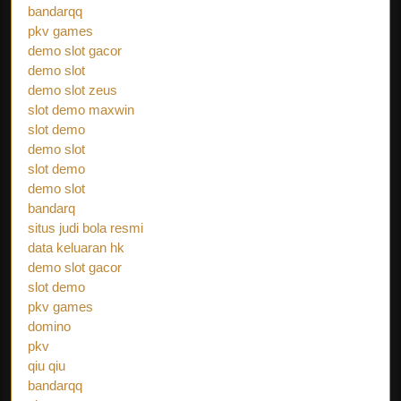
bandarqq
pkv games
demo slot gacor
demo slot
demo slot zeus
slot demo maxwin
slot demo
demo slot
slot demo
demo slot
bandarq
situs judi bola resmi
data keluaran hk
demo slot gacor
slot demo
pkv games
domino
pkv
qiu qiu
bandarqq