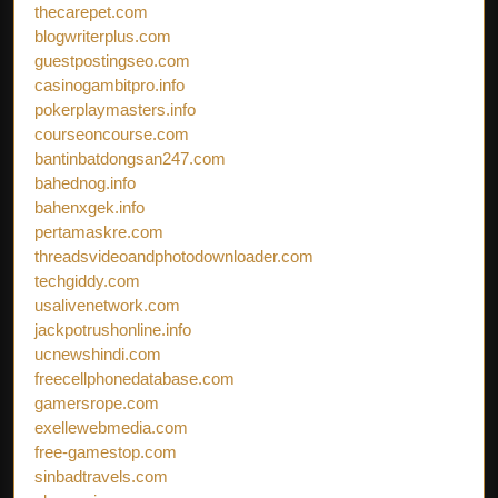
thecarepet.com
blogwriterplus.com
guestpostingseo.com
casinogambitpro.info
pokerplaymasters.info
courseoncourse.com
bantinbatdongsan247.com
bahednog.info
bahenxgek.info
pertamaskre.com
threadsvideoandphotodownloader.com
techgiddy.com
usalivenetwork.com
jackpotrushonline.info
ucnewshindi.com
freecellphonedatabase.com
gamersrope.com
exellewebmedia.com
free-gamestop.com
sinbadtravels.com