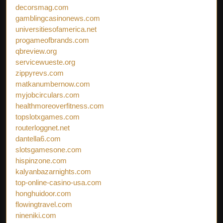
decorsmag.com
gamblingcasinonews.com
universitiesofamerica.net
progameofbrands.com
qbreview.org
servicewueste.org
zippyrevs.com
matkanumbernow.com
myjobcirculars.com
healthmoreoverfitness.com
topslotxgames.com
routerloggnet.net
dantella6.com
slotsgamesone.com
hispinzone.com
kalyanbazarnights.com
top-online-casino-usa.com
honghuidoor.com
flowingtravel.com
nineniki.com