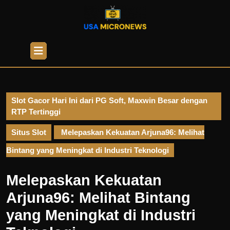
Skip
to
content
Skip
Open
to
Button
content
Slot Gacor Hari Ini dari PG Soft, Maxwin Besar dengan
RTP Tertinggi
Situs Slot
Melepaskan Kekuatan Arjuna96: Melihat
Bintang yang Meningkat di Industri Teknologi
Melepaskan Kekuatan
Arjuna96: Melihat Bintang
yang Meningkat di Industri