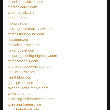
brandiospecialists.com
medicalcare7.com
adtennaball.com
nabzah.com
mongive.com
matkagameresultsview.com
getsolutionsonline.com
hispinner.org
criticalinsurance.info
nokariposter.com
kalyan-guessing-nightplay.com
gameofpanels.com
androidappsdownloader.com
usetimenow.com
healthblow.com
gohelpmate.com
rajdhani-satta-matka.com
writerscraft.net
elearning-childprotection.com
wrestling4mena.com
knowledgeforall.info