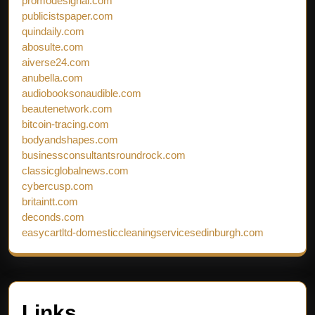
promodesignai.com
publicistspaper.com
quindaily.com
abosulte.com
aiverse24.com
anubella.com
audiobooksonaudible.com
beautenetwork.com
bitcoin-tracing.com
bodyandshapes.com
businessconsultantsroundrock.com
classicglobalnews.com
cybercusp.com
britaintt.com
deconds.com
easycartltd-domesticcleaningservicesedinburgh.com
Links