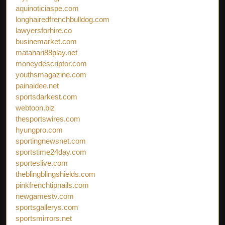
aquinoticiaspe.com
longhairedfrenchbulldog.com
lawyersforhire.co
businemarket.com
matahari88play.net
moneydescriptor.com
youthsmagazine.com
painaidee.net
sportsdarkest.com
webtoon.biz
thesportswires.com
hyungpro.com
sportingnewsnet.com
sportstime24day.com
sporteslive.com
theblingblingshields.com
pinkfrenchtipnails.com
newgamestv.com
sportsgallerys.com
sportsmirrors.net