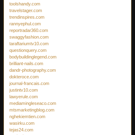
toolshandy.com
travelstager.com
trendinspires.com
rannyephul.com
reportradar360.com
swaggyfashion.com
taraftariumtv10.com
questionquery.com
bodybuildinglegend.com
brilliant-nails.com
dandr-photography.com
dokteroce.com
journal-francais.com
justintv10.com
lawyerule.com
mediamingleseaco.com
mtsmarketingblog.com
nghekiemtien.com
wasirku.com
tejas24.com