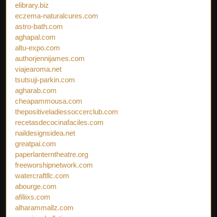
elibrary.biz
eczema-naturalcures.com
astro-bath.com
aghapal.com
altu-expo.com
authorjennijames.com
viajearoma.net
tsutsuji-parkin.com
agharab.com
cheapammousa.com
thepositiveladiessoccerclub.com
recetasdecocinafaciles.com
naildesignsidea.net
greatpai.com
paperlanterntheatre.org
freeworshipnetwork.com
watercraftllc.com
abourge.com
afiliixs.com
alharammallz.com