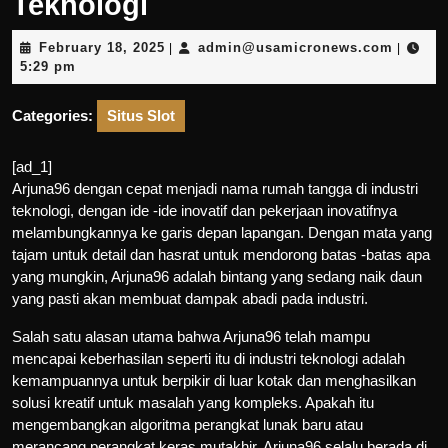
Teknologi
February
admin@
February 18, 2025
admin@usamicronews.com
|
|
18,
5:29 pm
2025
Categories:
Situs Slot
[ad_1]
Arjuna96 dengan cepat menjadi nama rumah tangga di industri
teknologi, dengan ide -ide inovatif dan pekerjaan inovatifnya
melambungkannya ke garis depan lapangan. Dengan mata yang
tajam untuk detail dan hasrat untuk mendorong batas -batas apa
yang mungkin, Arjuna96 adalah bintang yang sedang naik daun
yang pasti akan membuat dampak abadi pada industri.
Salah satu alasan utama bahwa Arjuna96 telah mampu
mencapai keberhasilan seperti itu di industri teknologi adalah
kemampuannya untuk berpikir di luar kotak dan menghasilkan
solusi kreatif untuk masalah yang kompleks. Apakah itu
mengembangkan algoritma perangkat lunak baru atau
merancang perangkat keras mutakhir, Arjuna96 selalu berada di