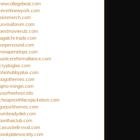
newcollegebeat.com
reverbnewyork.com
skinmerch.com
usvisaforum.com
bestmovierulz.com
jagalchi-trade.com
loopersound.com
minapenelope.com
justicereformalliance.com
cryptoglax.com
ohiohobbyplus.com
bogothemes.com
ajino-mingei.com
yourfreehost.info
cheapnorthfacejacketsm.com
gurjoshhomes.com
tombradydiet.com
bonthaiclub.com
casusbelli-mod.com
bookplatesociety.com