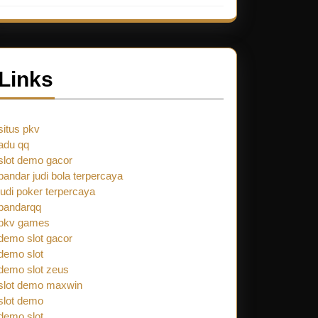
Links
situs pkv
adu qq
slot demo gacor
bandar judi bola terpercaya
judi poker terpercaya
bandarqq
pkv games
demo slot gacor
demo slot
demo slot zeus
slot demo maxwin
slot demo
demo slot