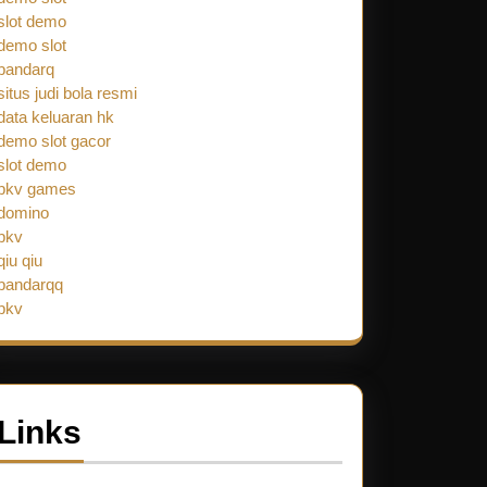
slot demo
demo slot
bandarq
situs judi bola resmi
data keluaran hk
demo slot gacor
slot demo
pkv games
domino
pkv
qiu qiu
bandarqq
pkv
Links