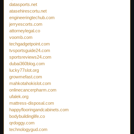
datasports.net
atasehirescortu.net
engineeringtechub.com
jerryescorts.com
attorneylegal.co
voomb.com
techgadgetpoint.com
tvsportsguide24.com
sportsreviews24.com
dubai360blog.com
lucky77slot.org
growmefast.com
mahkotahokislot.com
onlinecancerpharm.com
ufalek.org
mattress-disposal.com
happyflooringandcabinets.com
bodybuildinglife.co
qrdoggy.com
technologygud.com