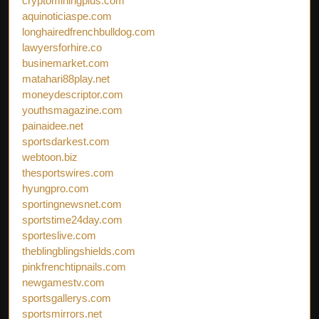
cryptominingplus.com
aquinoticiaspe.com
longhairedfrenchbulldog.com
lawyersforhire.co
businemarket.com
matahari88play.net
moneydescriptor.com
youthsmagazine.com
painaidee.net
sportsdarkest.com
webtoon.biz
thesportswires.com
hyungpro.com
sportingnewsnet.com
sportstime24day.com
sporteslive.com
theblingblingshields.com
pinkfrenchtipnails.com
newgamestv.com
sportsgallerys.com
sportsmirrors.net