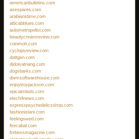
americanbulletins.com
asespares.com
arabianstime.com
atticabblues.com
autometropolist.com
beautycreamreview.com
coinmoh.com
cyclopsreview.com
dattgen.com
didoivatnang.com
dogsbarks.com
dwmsoftwarehouse.com
enjoytroyjackson.com
epicaimbots.com
etech4news.com
expresspsychedelicsshop.com
fashionistani.com
feelingswed.com
firecabal.com
forbessmagazine.com