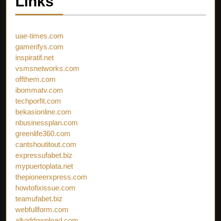
Links
uae-times.com
gamerifys.com
inspiratif.net
vsmsnetworks.com
offthem.com
ibommatv.com
techporfit.com
bekasionline.com
nbusinessplan.com
greenlife360.com
cantshoutitout.com
expressufabet.biz
mypuertoplata.net
thepioneerxpress.com
howtofixissue.com
teamufabet.biz
webfullform.com
allviddownload.com