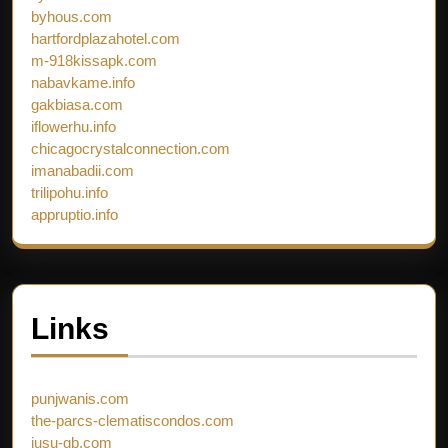
byhous.com
hartfordplazahotel.com
m-918kissapk.com
nabavkame.info
gakbiasa.com
iflowerhu.info
chicagocrystalconnection.com
imanabadii.com
trilipohu.info
appruptio.info
Links
punjwanis.com
the-parcs-clematiscondos.com
jusu-gb.com