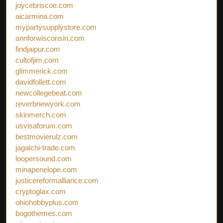
joycebriscoe.com
aicarmina.com
mypartysupplystore.com
annforwisconsin.com
findjaipur.com
cultofjim.com
glimmerick.com
davidfollett.com
newcollegebeat.com
reverbnewyork.com
skinmerch.com
usvisaforum.com
bestmovierulz.com
jagalchi-trade.com
loopersound.com
minapenelope.com
justicereformalliance.com
cryptoglax.com
ohiohobbyplus.com
bogothemes.com