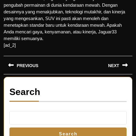
pengubah permainan di dunia kendaraan mewah. Dengan
desainnya yang menakjubkan, teknologi mutakhir, dan kinerja
yang mengesankan, SUV ini pasti akan menoleh dan
menetapkan standar baru untuk kendaraan mewah. Apakah
Anda mencari gaya, kenyamanan, atau kinerja, Jaguar33
memiliki semuanya.
[ad_2]
Post
PREVIOUS
NEXT
navigation
Previous
Next
post:
post:
Search
Search