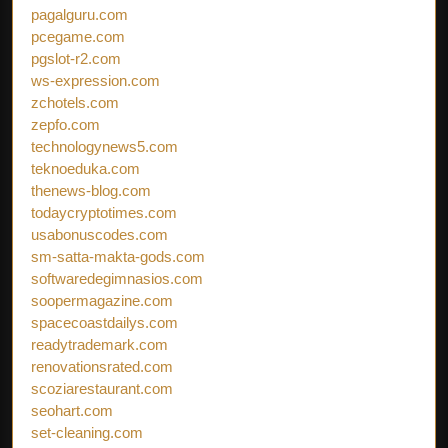
pagalguru.com
pcegame.com
pgslot-r2.com
ws-expression.com
zchotels.com
zepfo.com
technologynews5.com
teknoeduka.com
thenews-blog.com
todaycryptotimes.com
usabonuscodes.com
sm-satta-makta-gods.com
softwaredegimnasios.com
soopermagazine.com
spacecoastdailys.com
readytrademark.com
renovationsrated.com
scoziarestaurant.com
seohart.com
set-cleaning.com