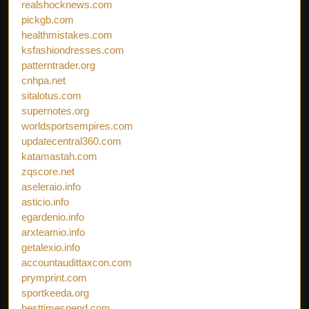
realshocknews.com
pickgb.com
healthmistakes.com
ksfashiondresses.com
patterntrader.org
cnhpa.net
sitalotus.com
supernotes.org
worldsportsempires.com
updatecentral360.com
katamastah.com
zqscore.net
aseleraio.info
asticio.info
egardenio.info
arxteamio.info
getalexio.info
accountaudittaxcon.com
prymprint.com
sportkeeda.org
besttimespend.com