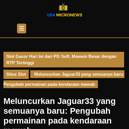
Skip
to
content
Skip
Open
to
Button
content
Slot Gacor Hari Ini dari PG Soft, Maxwin Besar dengan
RTP Tertinggi
Situs Slot
Meluncurkan Jaguar33 yang semuanya baru:
Pengubah permainan pada kendaraan mewah
Meluncurkan Jaguar33 yang
semuanya baru: Pengubah
permainan pada kendaraan