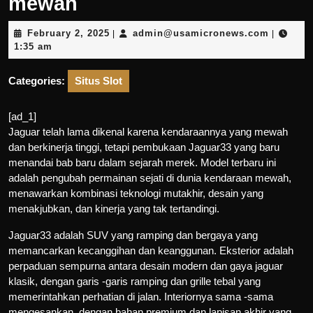
mewah
February
admin@u
February 2, 2025
admin@usamicronews.com
|
|
2,
1:35 am
2025
Categories:
Situs Slot
[ad_1]
Jaguar telah lama dikenal karena kendaraannya yang mewah
dan berkinerja tinggi, tetapi pembukaan Jaguar33 yang baru
menandai bab baru dalam sejarah merek. Model terbaru ini
adalah pengubah permainan sejati di dunia kendaraan mewah,
menawarkan kombinasi teknologi mutakhir, desain yang
menakjubkan, dan kinerja yang tak tertandingi.
Jaguar33 adalah SUV yang ramping dan bergaya yang
memancarkan kecanggihan dan keanggunan. Eksterior adalah
perpaduan sempurna antara desain modern dan gaya jaguar
klasik, dengan garis -garis ramping dan grille tebal yang
memerintahkan perhatian di jalan. Interiornya sama -sama
mengesankan, dengan bahan premium dan lapisan akhir yang