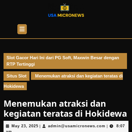
Skip
to
content
Skip
Open
to
Button
content
Slot Gacor Hari Ini dari PG Soft, Maxwin Besar dengan
RTP Tertinggi
Situs Slot
Menemukan atraksi dan kegiatan teratas di
Hokidewa
Menemukan atraksi dan
kegiatan teratas di Hokidewa
May
admin@usam
May 23, 2025
admin@usamicronews.com
8:07
|
|
23,
am