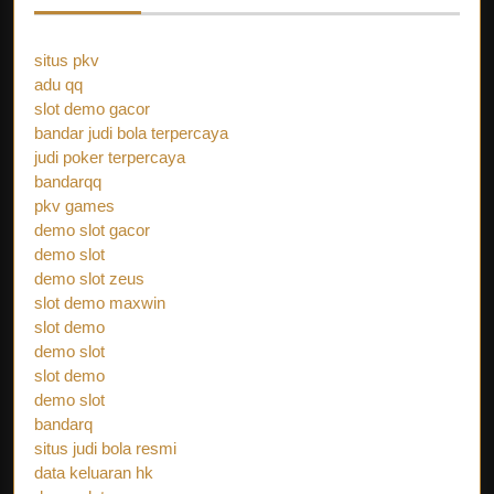
situs pkv
adu qq
slot demo gacor
bandar judi bola terpercaya
judi poker terpercaya
bandarqq
pkv games
demo slot gacor
demo slot
demo slot zeus
slot demo maxwin
slot demo
demo slot
slot demo
demo slot
bandarq
situs judi bola resmi
data keluaran hk