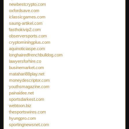
newbestcrypto.com
oxfordsave.com
iclassicgames.com
saung-artikel.com
fasthokivip2.com
observersports.com
cryptominingplus.com
aquinoticiaspe.com
longhairedfrenchbulldog.com
lawyersforhire.co
businemarket.com
matahari88play.net
moneydescriptor.com
youthsmagazine.com
painaidee.net
sportsdarkest.com
webtoon.biz
thesportswires.com
hyungpro.com
sportingnewsnet.com