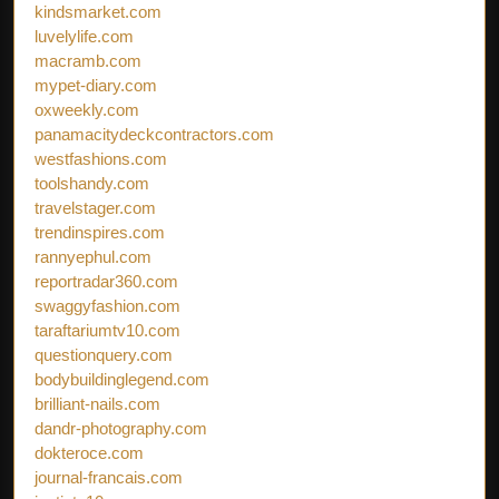
kindsmarket.com
luvelylife.com
macramb.com
mypet-diary.com
oxweekly.com
panamacitydeckcontractors.com
westfashions.com
toolshandy.com
travelstager.com
trendinspires.com
rannyephul.com
reportradar360.com
swaggyfashion.com
taraftariumtv10.com
questionquery.com
bodybuildinglegend.com
brilliant-nails.com
dandr-photography.com
dokteroce.com
journal-francais.com