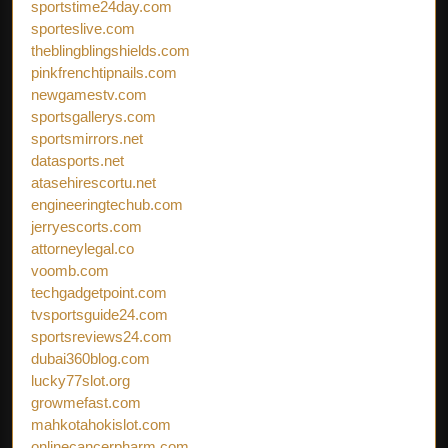
sportstime24day.com
sporteslive.com
theblingblingshields.com
pinkfrenchtipnails.com
newgamestv.com
sportsgallerys.com
sportsmirrors.net
datasports.net
atasehirescortu.net
engineeringtechub.com
jerryescorts.com
attorneylegal.co
voomb.com
techgadgetpoint.com
tvsportsguide24.com
sportsreviews24.com
dubai360blog.com
lucky77slot.org
growmefast.com
mahkotahokislot.com
onlinecancerpharm.com