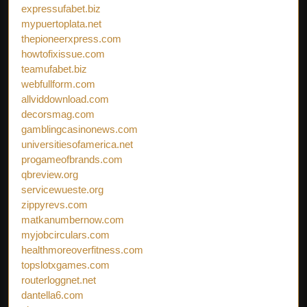
expressufabet.biz
mypuertoplata.net
thepioneerxpress.com
howtofixissue.com
teamufabet.biz
webfullform.com
allviddownload.com
decorsmag.com
gamblingcasinonews.com
universitiesofamerica.net
progameofbrands.com
qbreview.org
servicewueste.org
zippyrevs.com
matkanumbernow.com
myjobcirculars.com
healthmoreoverfitness.com
topslotxgames.com
routerloggnet.net
dantella6.com