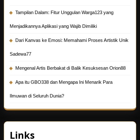
Tampilan Dalam: Fitur Unggulan Warga123 yang
Menjadikannya Aplikasi yang Wajib Dimiliki
Dari Kanvas ke Emosi: Memahami Proses Artistik Unik
Sadewa77
Mengenal Artis Berbakat di Balik Kesuksesan Orion88
Apa itu GBO338 dan Mengapa Ini Menarik Para
Ilmuwan di Seluruh Dunia?
Links