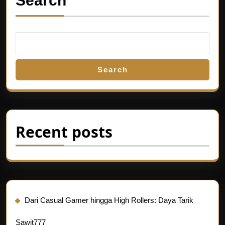
Search
Search
Recent posts
Dari Casual Gamer hingga High Rollers: Daya Tarik
Sawit777