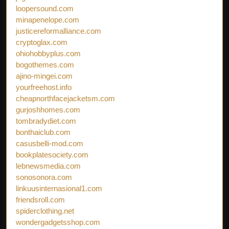
loopersound.com
minapenelope.com
justicereformalliance.com
cryptoglax.com
ohiohobbyplus.com
bogothemes.com
ajino-mingei.com
yourfreehost.info
cheapnorthfacejacketsm.com
gurjoshhomes.com
tombradydiet.com
bonthaiclub.com
casusbelli-mod.com
bookplatesociety.com
lebnewsmedia.com
sonosonora.com
linkuusinternasional1.com
friendsroll.com
spiderclothing.net
wondergadgetsshop.com