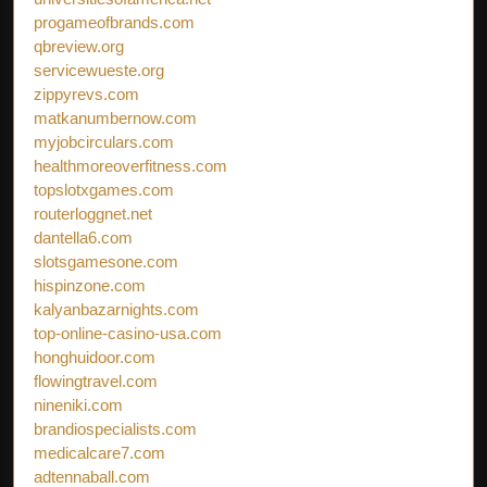
progameofbrands.com
qbreview.org
servicewueste.org
zippyrevs.com
matkanumbernow.com
myjobcirculars.com
healthmoreoverfitness.com
topslotxgames.com
routerloggnet.net
dantella6.com
slotsgamesone.com
hispinzone.com
kalyanbazarnights.com
top-online-casino-usa.com
honghuidoor.com
flowingtravel.com
nineniki.com
brandiospecialists.com
medicalcare7.com
adtennaball.com