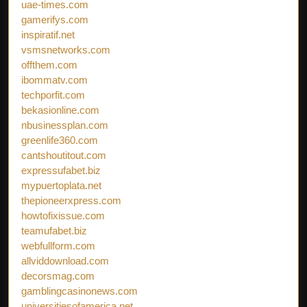
uae-times.com
gamerifys.com
inspiratif.net
vsmsnetworks.com
offthem.com
ibommatv.com
techporfit.com
bekasionline.com
nbusinessplan.com
greenlife360.com
cantshoutitout.com
expressufabet.biz
mypuertoplata.net
thepioneerxpress.com
howtofixissue.com
teamufabet.biz
webfullform.com
allviddownload.com
decorsmag.com
gamblingcasinonews.com
universitiesofamerica.net