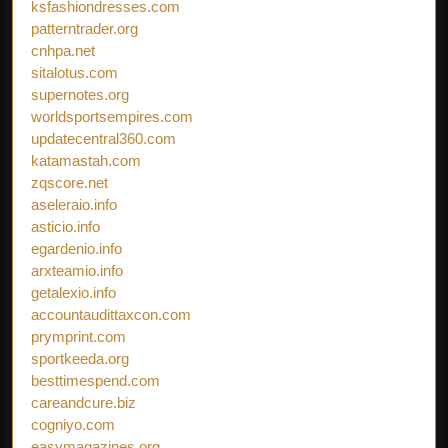
ksfashiondresses.com
patterntrader.org
cnhpa.net
sitalotus.com
supernotes.org
worldsportsempires.com
updatecentral360.com
katamastah.com
zqscore.net
aseleraio.info
asticio.info
egardenio.info
arxteamio.info
getalexio.info
accountaudittaxcon.com
prymprint.com
sportkeeda.org
besttimespend.com
careandcure.biz
cogniyo.com
easymagazines.org