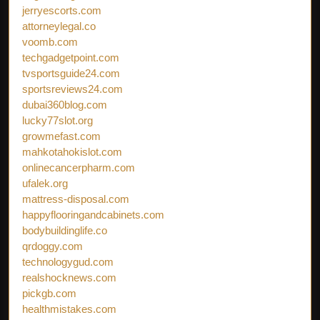
jerryescorts.com
attorneylegal.co
voomb.com
techgadgetpoint.com
tvsportsguide24.com
sportsreviews24.com
dubai360blog.com
lucky77slot.org
growmefast.com
mahkotahokislot.com
onlinecancerpharm.com
ufalek.org
mattress-disposal.com
happyflooringandcabinets.com
bodybuildinglife.co
qrdoggy.com
technologygud.com
realshocknews.com
pickgb.com
healthmistakes.com