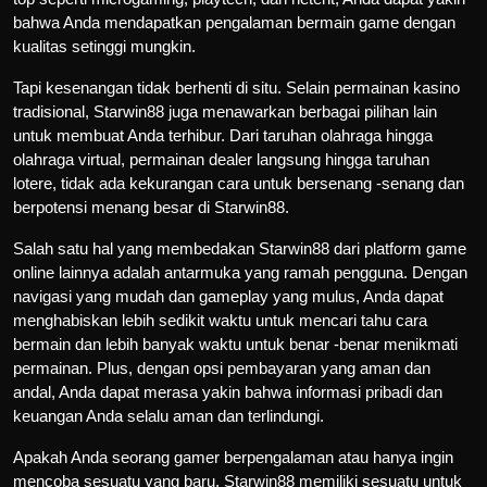
bahwa Anda mendapatkan pengalaman bermain game dengan
kualitas setinggi mungkin.
Tapi kesenangan tidak berhenti di situ. Selain permainan kasino
tradisional, Starwin88 juga menawarkan berbagai pilihan lain
untuk membuat Anda terhibur. Dari taruhan olahraga hingga
olahraga virtual, permainan dealer langsung hingga taruhan
lotere, tidak ada kekurangan cara untuk bersenang -senang dan
berpotensi menang besar di Starwin88.
Salah satu hal yang membedakan Starwin88 dari platform game
online lainnya adalah antarmuka yang ramah pengguna. Dengan
navigasi yang mudah dan gameplay yang mulus, Anda dapat
menghabiskan lebih sedikit waktu untuk mencari tahu cara
bermain dan lebih banyak waktu untuk benar -benar menikmati
permainan. Plus, dengan opsi pembayaran yang aman dan
andal, Anda dapat merasa yakin bahwa informasi pribadi dan
keuangan Anda selalu aman dan terlindungi.
Apakah Anda seorang gamer berpengalaman atau hanya ingin
mencoba sesuatu yang baru, Starwin88 memiliki sesuatu untuk