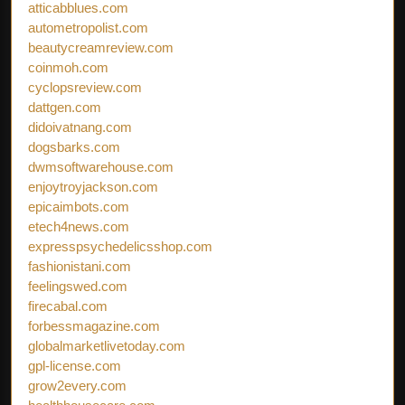
atticabblues.com
autometropolist.com
beautycreamreview.com
coinmoh.com
cyclopsreview.com
dattgen.com
didoivatnang.com
dogsbarks.com
dwmsoftwarehouse.com
enjoytroyjackson.com
epicaimbots.com
etech4news.com
expresspsychedelicsshop.com
fashionistani.com
feelingswed.com
firecabal.com
forbessmagazine.com
globalmarketlivetoday.com
gpl-license.com
grow2every.com