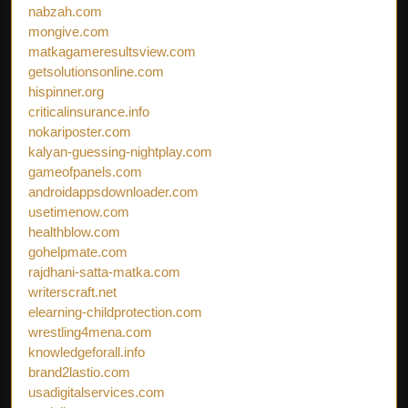
nabzah.com
mongive.com
matkagameresultsview.com
getsolutionsonline.com
hispinner.org
criticalinsurance.info
nokariposter.com
kalyan-guessing-nightplay.com
gameofpanels.com
androidappsdownloader.com
usetimenow.com
healthblow.com
gohelpmate.com
rajdhani-satta-matka.com
writerscraft.net
elearning-childprotection.com
wrestling4mena.com
knowledgeforall.info
brand2lastio.com
usadigitalservices.com