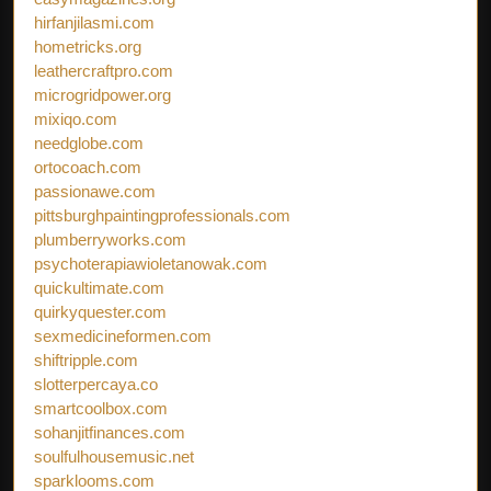
hirfanjilasmi.com
hometricks.org
leathercraftpro.com
microgridpower.org
mixiqo.com
needglobe.com
ortocoach.com
passionawe.com
pittsburghpaintingprofessionals.com
plumberryworks.com
psychoterapiawioletanowak.com
quickultimate.com
quirkyquester.com
sexmedicineformen.com
shiftripple.com
slotterpercaya.co
smartcoolbox.com
sohanjitfinances.com
soulfulhousemusic.net
sparklooms.com