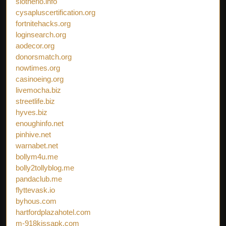
slotherio.info
cysapluscertification.org
fortnitehacks.org
loginsearch.org
aodecor.org
donorsmatch.org
nowtimes.org
casinoeing.org
livemocha.biz
streetlife.biz
hyves.biz
enoughinfo.net
pinhive.net
warnabet.net
bollym4u.me
bolly2tollyblog.me
pandaclub.me
flyttevask.io
byhous.com
hartfordplazahotel.com
m-918kissapk.com