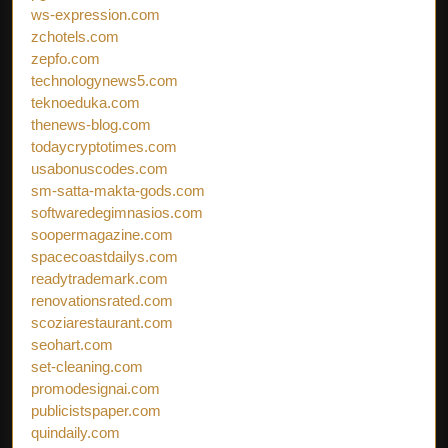
ws-expression.com
zchotels.com
zepfo.com
technologynews5.com
teknoeduka.com
thenews-blog.com
todaycryptotimes.com
usabonuscodes.com
sm-satta-makta-gods.com
softwaredegimnasios.com
soopermagazine.com
spacecoastdailys.com
readytrademark.com
renovationsrated.com
scoziarestaurant.com
seohart.com
set-cleaning.com
promodesignai.com
publicistspaper.com
quindaily.com