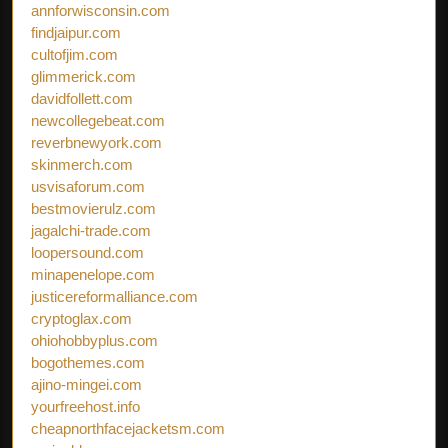
annforwisconsin.com
findjaipur.com
cultofjim.com
glimmerick.com
davidfollett.com
newcollegebeat.com
reverbnewyork.com
skinmerch.com
usvisaforum.com
bestmovierulz.com
jagalchi-trade.com
loopersound.com
minapenelope.com
justicereformalliance.com
cryptoglax.com
ohiohobbyplus.com
bogothemes.com
ajino-mingei.com
yourfreehost.info
cheapnorthfacejacketsm.com