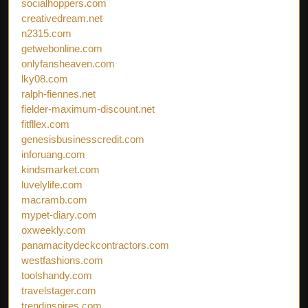
socialhoppers.com
creativedream.net
n2315.com
getwebonline.com
onlyfansheaven.com
lky08.com
ralph-fiennes.net
fielder-maximum-discount.net
fitfllex.com
genesisbusinesscredit.com
inforuang.com
kindsmarket.com
luvelylife.com
macramb.com
mypet-diary.com
oxweekly.com
panamacitydeckcontractors.com
westfashions.com
toolshandy.com
travelstager.com
trendinspires.com