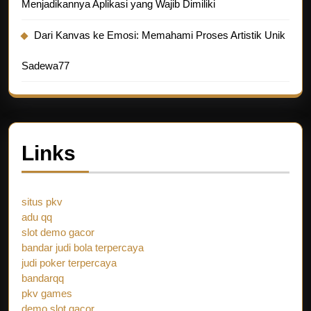
Menjadikannya Aplikasi yang Wajib Dimiliki
Dari Kanvas ke Emosi: Memahami Proses Artistik Unik
Sadewa77
Links
situs pkv
adu qq
slot demo gacor
bandar judi bola terpercaya
judi poker terpercaya
bandarqq
pkv games
demo slot gacor