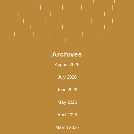
bandarqq
|
poker online
|
poker online
|
situs pkv
|
bandarqq login
|
bandarqq
|
situs qq
|
pkv games qq
|
situs
pkv
|
pkv games qq
|
dominoqq
|
pkv games qq
|
bandarqq
login
|
bandarqq
|
situs qq
|
poker online
|
situs pkv
|
pkv
games qq
|
sbobet88 login
|
link alternatif sbobet
|
sbobet88
|
judi bola
|
situs pkv
|
poker online
|
situs qq
|
situs pkv
games
|
pkv
|
bandarqq pkv
Archives
August 2026
July 2026
June 2026
May 2026
April 2026
March 2026