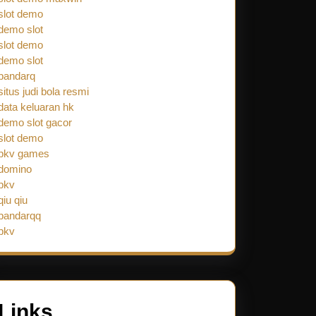
slot demo
demo slot
slot demo
demo slot
bandarq
situs judi bola resmi
data keluaran hk
demo slot gacor
slot demo
pkv games
domino
pkv
qiu qiu
bandarqq
pkv
Links