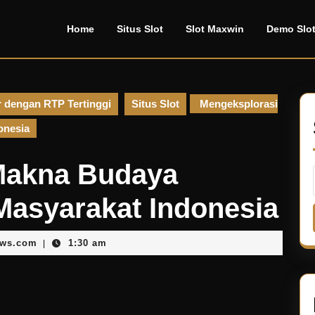
Home
Situs Slot
Slot Maxwin
Demo Slo
r dengan RTP Tertinggi
Situs Slot
Mengeksplorasi
onesia
Makna Budaya
Masyarakat Indonesia
admin@usamicronews.com
ews.com
1:30 am
|