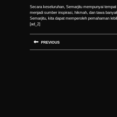
Secara keseluruhan, Semarjitu mempunyai tempat
menjadi sumber inspirasi, hikmah, dan tawa bany
Semarjitu, kita dapat memperoleh pemahaman lebih 
[ad_2]
Post
PREVIOUS
navigation
Previous
post: