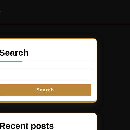
t
Search
Search
Recent posts