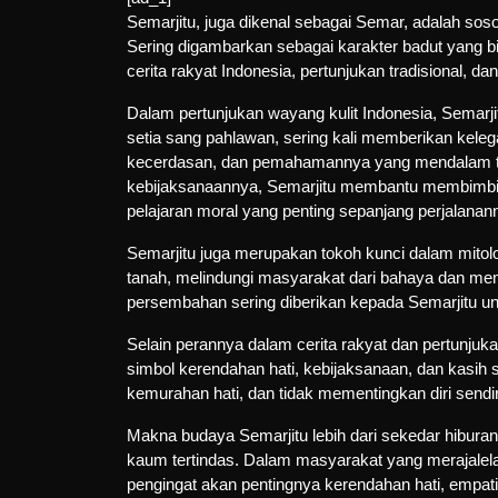
Semarjitu, juga dikenal sebagai Semar, adalah sos
Sering digambarkan sebagai karakter badut yang b
cerita rakyat Indonesia, pertunjukan tradisional, d
Dalam pertunjukan wayang kulit Indonesia, Semarjit
setia sang pahlawan, sering kali memberikan keleg
kecerdasan, dan pemahamannya yang mendalam te
kebijaksanaannya, Semarjitu membantu membimbi
pelajaran moral yang penting sepanjang perjalanan
Semarjitu juga merupakan tokoh kunci dalam mitolog
tanah, melindungi masyarakat dari bahaya dan me
persembahan sering diberikan kepada Semarjitu un
Selain perannya dalam cerita rakyat dan pertunjuka
simbol kerendahan hati, kebijaksanaan, dan kasih 
kemurahan hati, dan tidak mementingkan diri send
Makna budaya Semarjitu lebih dari sekedar hiburan 
kaum tertindas. Dalam masyarakat yang merajalelan
pengingat akan pentingnya kerendahan hati, empati,