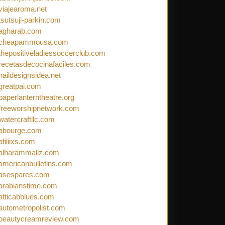
viajearoma.net
tsutsuji-parkin.com
agharab.com
cheapammousa.com
thepositiveladiessoccerclub.com
recetasdecocinafaciles.com
naildesignsidea.net
greatpai.com
paperlanterntheatre.org
freeworshipnetwork.com
watercraftllc.com
abourge.com
afiliixs.com
alharammallz.com
americanbulletins.com
asespares.com
arabianstime.com
atticabblues.com
autometropolist.com
beautycreamreview.com