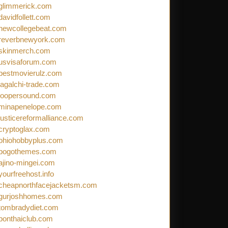
glimmerick.com
davidfollett.com
newcollegebeat.com
reverbnewyork.com
skinmerch.com
usvisaforum.com
bestmovierulz.com
jagalchi-trade.com
loopersound.com
minapenelope.com
justicereformalliance.com
cryptoglax.com
ohiohobbyplus.com
bogothemes.com
ajino-mingei.com
yourfreehost.info
cheapnorthfacejacketsm.com
gurjoshhomes.com
tombradydiet.com
bonthaiclub.com