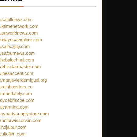
usafullnewz.com
uktimenetwork.com
usaworldnewz.com
todayusaexplore.com
usalocality.com
usafournewz.com
thebalochhal.com
vehicularmaster.com
vibesaccent.com
ampajavierdemiguel.org
brainboosters.co
amberlately.com
joycebriscoe.com
aicarmina.com
mypartysupplystore.com
annforwisconsin.com
findjaipur.com
cultofjim.com