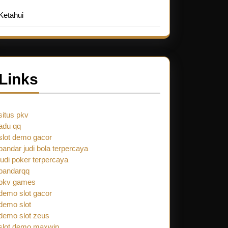
Ketahui
Links
situs pkv
adu qq
slot demo gacor
bandar judi bola terpercaya
judi poker terpercaya
bandarqq
pkv games
demo slot gacor
demo slot
demo slot zeus
slot demo maxwin