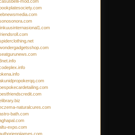
casusbelli-mod.com
bookplatesociety.com
lebnewsmedia.com
sonosonora.com
linkuusinternasional1.com
friendsroll.com
spiderclothing.net
wondergadgetsshop.com
seatgurunews.com
3net.info
codeplex.info
okena.info
akunidpropokerqq.com
bespokecardetailing.com
bestfriendscredit.com
elibrary.biz
eczema-naturalcures.com
astro-bath.com
aghapal.com
altu-expo.com
authorjennijames.com