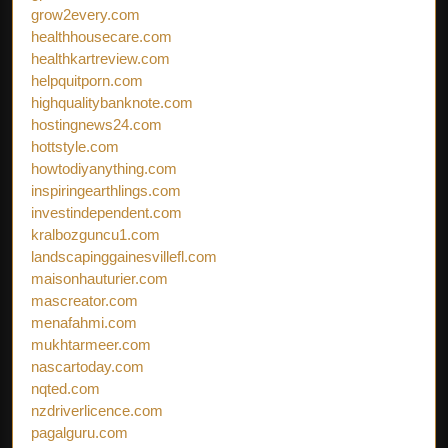
grow2every.com
healthhousecare.com
healthkartreview.com
helpquitporn.com
highqualitybanknote.com
hostingnews24.com
hottstyle.com
howtodiyanything.com
inspiringearthlings.com
investindependent.com
kralbozguncu1.com
landscapinggainesvillefl.com
maisonhauturier.com
mascreator.com
menafahmi.com
mukhtarmeer.com
nascartoday.com
nqted.com
nzdriverlicence.com
pagalguru.com