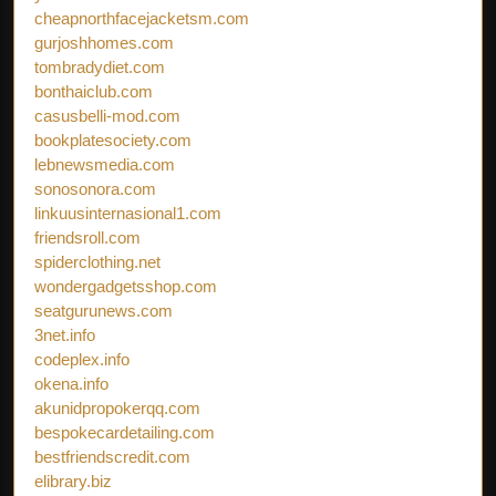
cheapnorthfacejacketsm.com
gurjoshhomes.com
tombradydiet.com
bonthaiclub.com
casusbelli-mod.com
bookplatesociety.com
lebnewsmedia.com
sonosonora.com
linkuusinternasional1.com
friendsroll.com
spiderclothing.net
wondergadgetsshop.com
seatgurunews.com
3net.info
codeplex.info
okena.info
akunidpropokerqq.com
bespokecardetailing.com
bestfriendscredit.com
elibrary.biz