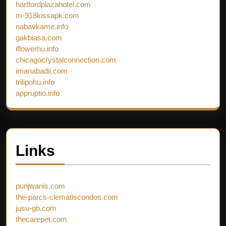
hartfordplazahotel.com
m-918kissapk.com
nabavkame.info
gakbiasa.com
iflowerhu.info
chicagocrystalconnection.com
imanabadii.com
trilipohu.info
appruptio.info
Links
punjwanis.com
the-parcs-clematiscondos.com
jusu-gb.com
thecarepet.com