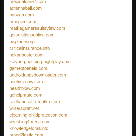
medicalcare7.com
adtennaball.com
nabzah.com
mongive.com
matkagameresultsview.com
getsolutionsonline.com
hispinner.org
criticalinsurance.info
nokariposter.com
kalyan-guessing-nightplay.com
gameofpanels.com
androidappsdownloader.com
usetimenow.com
healthblow.com
gohelpmate.com
rajdhani-satta-matka.com
writerscraft.net
elearning-childprotection.com
wrestling4mena.com
knowledgeforall.info
brand2lastio.com