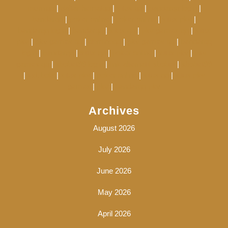
murniqq
|
daftar hematqq
|
situs qq
|
bandarqq login
|
bandarqq
|
poker online
|
poker online
|
situs pkv
|
bandarqq login
|
bandarqq
|
situs qq
|
pkv games qq
|
situs
pkv
|
pkv games qq
|
dominoqq
|
pkv games qq
|
bandarqq
login
|
bandarqq
|
situs qq
|
poker online
|
situs pkv
|
pkv
games qq
|
sbobet88 login
|
link alternatif sbobet
|
sbobet88
|
judi bola
|
situs pkv
|
poker online
|
situs qq
|
situs pkv
games
|
pkv
|
bandarqq pkv
Archives
August 2026
July 2026
June 2026
May 2026
April 2026