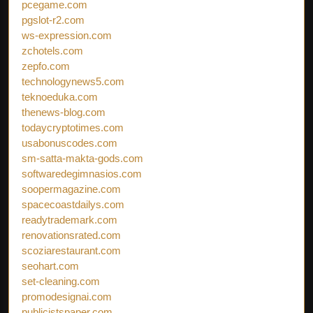
pcegame.com
pgslot-r2.com
ws-expression.com
zchotels.com
zepfo.com
technologynews5.com
teknoeduka.com
thenews-blog.com
todaycryptotimes.com
usabonuscodes.com
sm-satta-makta-gods.com
softwaredegimnasios.com
soopermagazine.com
spacecoastdailys.com
readytrademark.com
renovationsrated.com
scoziarestaurant.com
seohart.com
set-cleaning.com
promodesignai.com
publicistspaper.com