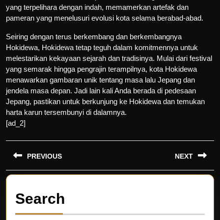
yang terpelihara dengan indah, memamerkan artefak dan
pameran yang menelusuri evolusi kota selama berabad-abad.
Seiring dengan terus berkembang dan berkembangnya
Hokidewa, Hokidewa tetap teguh dalam komitmennya untuk
melestarikan kekayaan sejarah dan tradisinya. Mulai dari festival
yang semarak hingga pengrajin terampilnya, kota Hokidewa
menawarkan gambaran unik tentang masa lalu Jepang dan
jendela masa depan. Jadi lain kali Anda berada di pedesaan
Jepang, pastikan untuk berkunjung ke Hokidewa dan temukan
harta karun tersembunyi di dalamnya.
[ad_2]
Post
PREVIOUS
NEXT
navigation
Previous
Next
post:
post:
Search