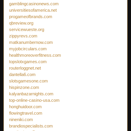
gamblingcasinonews.com
universitiesofamerica.net
progameofbrands.com
qbreview.org
servicewueste.org
zippyrevs.com
matkanumbernow.com
myjobcirculars.com
healthmoreoverfitness.com
topslotxgames.com
routerloggnet.net
dantella6.com
slotsgamesone.com
hispinzone.com
kalyanbazarnights.com
top-online-casino-usa.com
honghuidoor.com
flowingtravel.com
nineniki.com
brandiospecialists.com