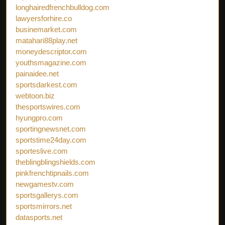
longhairedfrenchbulldog.com
lawyersforhire.co
businemarket.com
matahari88play.net
moneydescriptor.com
youthsmagazine.com
painaidee.net
sportsdarkest.com
webtoon.biz
thesportswires.com
hyungpro.com
sportingnewsnet.com
sportstime24day.com
sporteslive.com
theblingblingshields.com
pinkfrenchtipnails.com
newgamestv.com
sportsgallerys.com
sportsmirrors.net
datasports.net