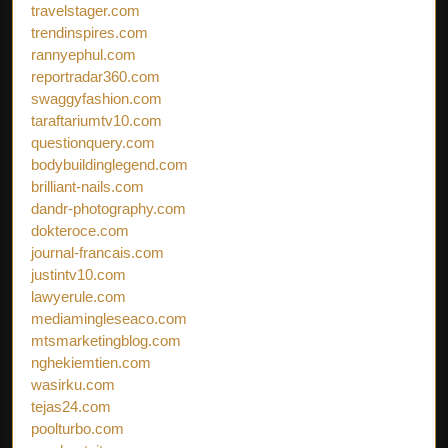
travelstager.com
trendinspires.com
rannyephul.com
reportradar360.com
swaggyfashion.com
taraftariumtv10.com
questionquery.com
bodybuildinglegend.com
brilliant-nails.com
dandr-photography.com
dokteroce.com
journal-francais.com
justintv10.com
lawyerule.com
mediamingleseaco.com
mtsmarketingblog.com
nghekiemtien.com
wasirku.com
tejas24.com
poolturbo.com