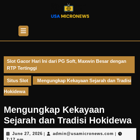
Skip
to
content
Skip
Open
to
Button
content
Slot Gacor Hari Ini dari PG Soft, Maxwin Besar dengan
RTP Tertinggi
Situs Slot
Mengungkap Kekayaan Sejarah dan Tradisi
Hokidewa
Mengungkap Kekayaan
Sejarah dan Tradisi Hokidewa
June
admin@usa
June 27, 2026
admin@usamicronews.com
|
|
27,
7:17 pm