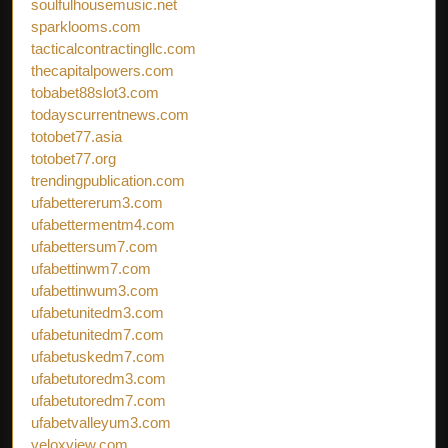
soulfulhousemusic.net
sparklooms.com
tacticalcontractingllc.com
thecapitalpowers.com
tobabet88slot3.com
todayscurrentnews.com
totobet77.asia
totobet77.org
trendingpublication.com
ufabettererum3.com
ufabettermentm4.com
ufabettersum7.com
ufabettinwm7.com
ufabettinwum3.com
ufabetunitedm3.com
ufabetunitedm7.com
ufabetuskedm7.com
ufabetutoredm3.com
ufabetutoredm7.com
ufabetvalleyum3.com
veloxview.com