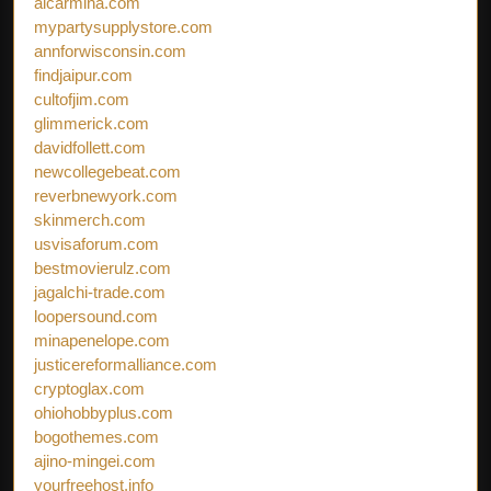
aicarmina.com
mypartysupplystore.com
annforwisconsin.com
findjaipur.com
cultofjim.com
glimmerick.com
davidfollett.com
newcollegebeat.com
reverbnewyork.com
skinmerch.com
usvisaforum.com
bestmovierulz.com
jagalchi-trade.com
loopersound.com
minapenelope.com
justicereformalliance.com
cryptoglax.com
ohiohobbyplus.com
bogothemes.com
ajino-mingei.com
yourfreehost.info