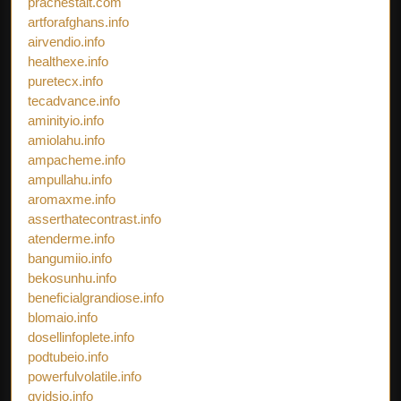
prachestait.com
artforafghans.info
airvendio.info
healthexe.info
puretecx.info
tecadvance.info
aminityio.info
amiolahu.info
ampacheme.info
ampullahu.info
aromaxme.info
asserthatecontrast.info
atenderme.info
bangumiio.info
bekosunhu.info
beneficialgrandiose.info
blomaio.info
dosellinfoplete.info
podtubeio.info
powerfulvolatile.info
qvidsio.info