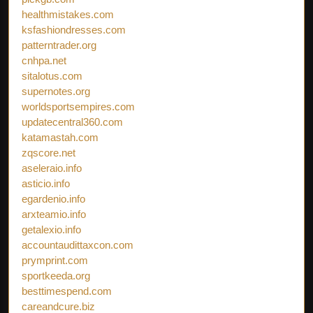
healthmistakes.com
ksfashiondresses.com
patterntrader.org
cnhpa.net
sitalotus.com
supernotes.org
worldsportsempires.com
updatecentral360.com
katamastah.com
zqscore.net
aseleraio.info
asticio.info
egardenio.info
arxteamio.info
getalexio.info
accountaudittaxcon.com
prymprint.com
sportkeeda.org
besttimespend.com
careandcure.biz