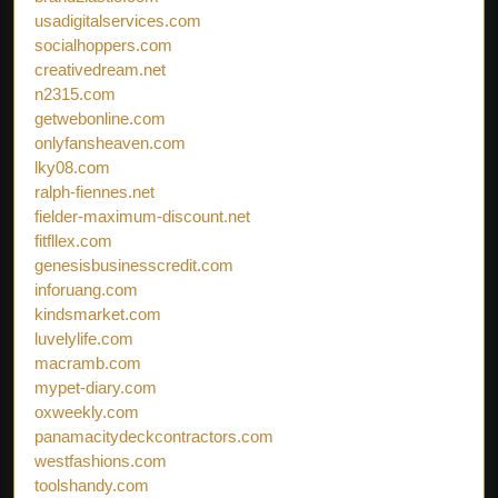
usadigitalservices.com
socialhoppers.com
creativedream.net
n2315.com
getwebonline.com
onlyfansheaven.com
lky08.com
ralph-fiennes.net
fielder-maximum-discount.net
fitfllex.com
genesisbusinesscredit.com
inforuang.com
kindsmarket.com
luvelylife.com
macramb.com
mypet-diary.com
oxweekly.com
panamacitydeckcontractors.com
westfashions.com
toolshandy.com