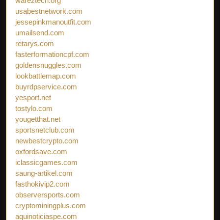
wareztech.org
usabestnetwork.com
jessepinkmanoutfit.com
umailsend.com
retarys.com
fasterformationcpf.com
goldensnuggles.com
lookbattlemap.com
buyrdpservice.com
yesport.net
tostylo.com
yougetthat.net
sportsnetclub.com
newbestcrypto.com
oxfordsave.com
iclassicgames.com
saung-artikel.com
fasthokivip2.com
observersports.com
cryptominingplus.com
aquinoticiaspe.com