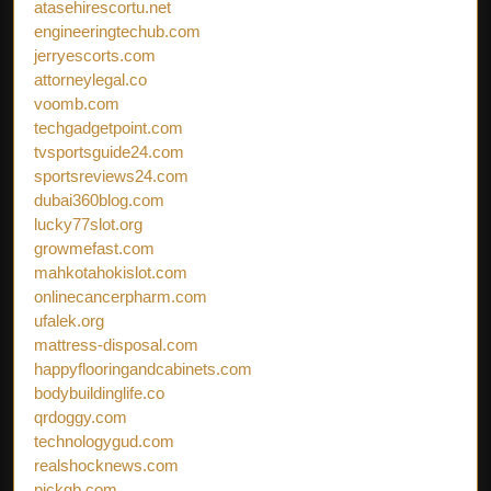
atasehirescortu.net
engineeringtechub.com
jerryescorts.com
attorneylegal.co
voomb.com
techgadgetpoint.com
tvsportsguide24.com
sportsreviews24.com
dubai360blog.com
lucky77slot.org
growmefast.com
mahkotahokislot.com
onlinecancerpharm.com
ufalek.org
mattress-disposal.com
happyflooringandcabinets.com
bodybuildinglife.co
qrdoggy.com
technologygud.com
realshocknews.com
pickgb.com