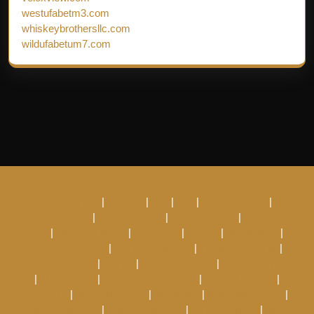
westufabetm3.com
whiskeybrothersllc.com
wildufabetum7.com
menuqq pkv
|
situs qq
|
pkv
|
pkv
|
dominoqq pkv
|
dominoqq pkv
|
dominoqq pkv
|
dominoqq pkv
|
dominoqq
pkv
|
situs slot gacor
|
slot gacor
|
sbobet
|
pkv games
|
slot gacor resmi
|
slot gacor hari ini
|
slot gacor hari ini
|
situs slot gacor
|
slot pg
|
slot anti rungkat
|
pragmatic play
|
slot maxwin
|
slot demo pragmatic
|
situs slot gacor
|
x500 slot
|
demo slot x500
|
slot demo
|
mahjong ways 2
|
situs pkv games
|
situs pkv games
|
daftar menuqq
|
daftar