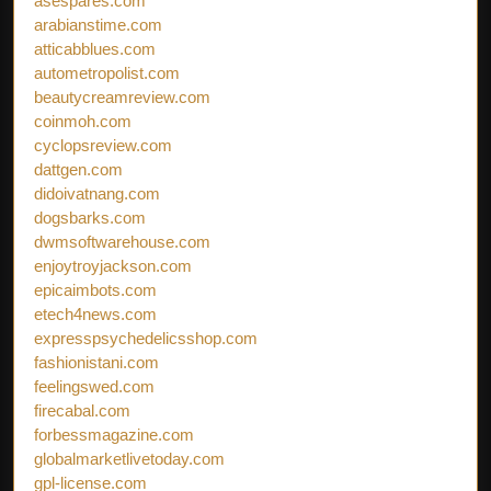
asespares.com
arabianstime.com
atticabblues.com
autometropolist.com
beautycreamreview.com
coinmoh.com
cyclopsreview.com
dattgen.com
didoivatnang.com
dogsbarks.com
dwmsoftwarehouse.com
enjoytroyjackson.com
epicaimbots.com
etech4news.com
expresspsychedelicsshop.com
fashionistani.com
feelingswed.com
firecabal.com
forbessmagazine.com
globalmarketlivetoday.com
gpl-license.com