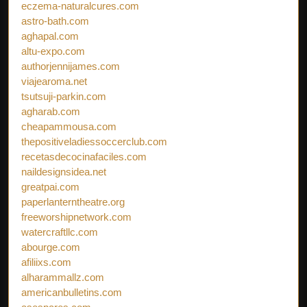
eczema-naturalcures.com
astro-bath.com
aghapal.com
altu-expo.com
authorjennijames.com
viajearoma.net
tsutsuji-parkin.com
agharab.com
cheapammousa.com
thepositiveladiessoccerclub.com
recetasdecocinafaciles.com
naildesignsidea.net
greatpai.com
paperlanterntheatre.org
freeworshipnetwork.com
watercraftllc.com
abourge.com
afiliixs.com
alharammallz.com
americanbulletins.com