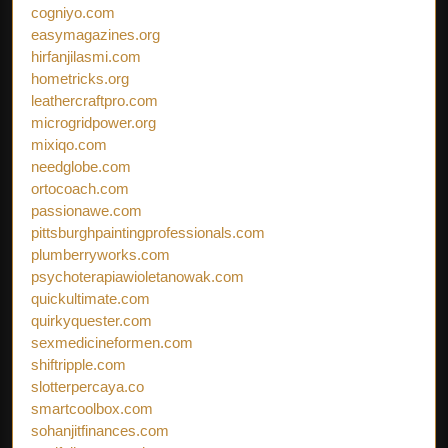
cogniyo.com
easymagazines.org
hirfanjilasmi.com
hometricks.org
leathercraftpro.com
microgridpower.org
mixiqo.com
needglobe.com
ortocoach.com
passionawe.com
pittsburghpaintingprofessionals.com
plumberryworks.com
psychoterapiawioletanowak.com
quickultimate.com
quirkyquester.com
sexmedicineformen.com
shiftripple.com
slotterpercaya.co
smartcoolbox.com
sohanjitfinances.com