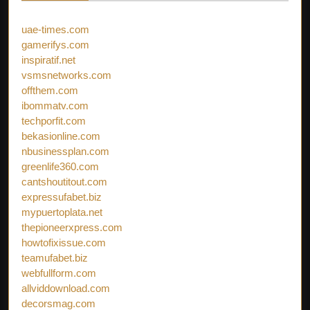
uae-times.com
gamerifys.com
inspiratif.net
vsmsnetworks.com
offthem.com
ibommatv.com
techporfit.com
bekasionline.com
nbusinessplan.com
greenlife360.com
cantshoutitout.com
expressufabet.biz
mypuertoplata.net
thepioneerxpress.com
howtofixissue.com
teamufabet.biz
webfullform.com
allviddownload.com
decorsmag.com