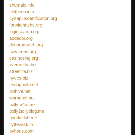
shumaio.info
slotherio.info
cysapluscertification.org
fortnitehacks.org
loginsearch.org
aodecor.org
donorsmatch.org
nowtimes.org
casinoeing.org
livemocha.biz
streetlife.biz
hyves.biz
enoughinfo.net
pinhive.net
warnabet.net
bollym4u.me
bolly2tollyblog.me
pandaclub.me
flyttevask.io
byhous.com