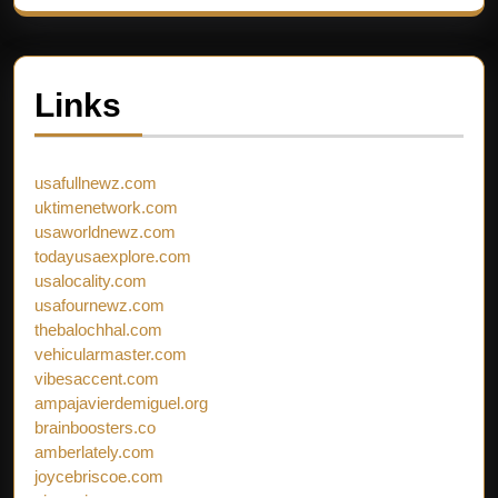
Links
usafullnewz.com
uktimenetwork.com
usaworldnewz.com
todayusaexplore.com
usalocality.com
usafournewz.com
thebalochhal.com
vehicularmaster.com
vibesaccent.com
ampajavierdemiguel.org
brainboosters.co
amberlately.com
joycebriscoe.com