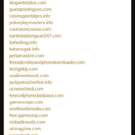
blogwriterplus.com
guestpostingseo.com
casinogambitpro.info
pokerplaymasters.info
courseoncourse.com
bantinbatdongsan247.com
bahednog.info
bahenxgek.info
pertamaskre.com
threadsvideoandphotodownloader.com
techgiddy.com
usalivenetwork.com
jackpotrushonline.info
ucnewshindi.com
freecellphonedatabase.com
gamersrope.com
exellewebmedia.com
free-gamestop.com
sinbadtravels.com
ukmagzine.com