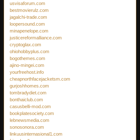
usvisaforum.com
bestmovierulz.com
jagalchi-trade.com
loopersound.com
minapenelope.com
justicereformalliance.com
cryptoglax.com
ohiohobbyplus.com
bogothemes.com
ajino-mingei.com
yourfreehost.info
cheapnorthfacejacketsm.com
gurjoshhomes.com
tombradydiet.com
bonthaiclub.com
casusbelli-mod.com
bookplatesociety.com
lebnewsmedia.com
sonosonora.com
linkuusinternasional1.com