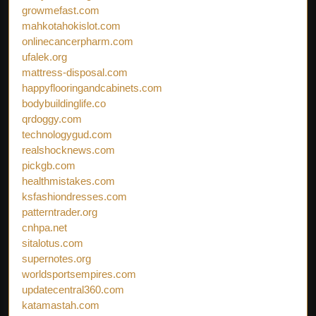
growmefast.com
mahkotahokislot.com
onlinecancerpharm.com
ufalek.org
mattress-disposal.com
happyflooringandcabinets.com
bodybuildinglife.co
qrdoggy.com
technologygud.com
realshocknews.com
pickgb.com
healthmistakes.com
ksfashiondresses.com
patterntrader.org
cnhpa.net
sitalotus.com
supernotes.org
worldsportsempires.com
updatecentral360.com
katamastah.com