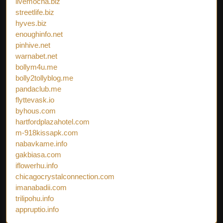
livemocha.biz
streetlife.biz
hyves.biz
enoughinfo.net
pinhive.net
warnabet.net
bollym4u.me
bolly2tollyblog.me
pandaclub.me
flyttevask.io
byhous.com
hartfordplazahotel.com
m-918kissapk.com
nabavkame.info
gakbiasa.com
iflowerhu.info
chicagocrystalconnection.com
imanabadii.com
trilipohu.info
appruptio.info