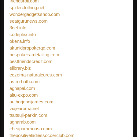
friendsroll.com
spiderclothing.net
wondergadgetsshop.com
seatgurunews.com
3net.info
codeplex.info
okena.info
akunidpropokerqq.com
bespokecardetailing.com
bestfriendscredit.com
elibrary.biz
eczema-naturalcures.com
astro-bath.com
aghapal.com
altu-expo.com
authorjennijames.com
viajearoma.net
tsutsuji-parkin.com
agharab.com
cheapammousa.com
thepositiveladiessoccerclub.com