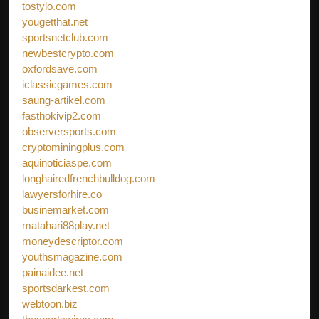
tostylo.com
yougetthat.net
sportsnetclub.com
newbestcrypto.com
oxfordsave.com
iclassicgames.com
saung-artikel.com
fasthokivip2.com
observersports.com
cryptominingplus.com
aquinoticiaspe.com
longhairedfrenchbulldog.com
lawyersforhire.co
businemarket.com
matahari88play.net
moneydescriptor.com
youthsmagazine.com
painaidee.net
sportsdarkest.com
webtoon.biz