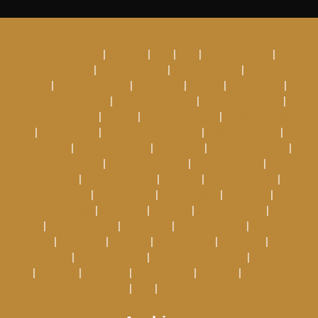
menuqq pkv
|
situs qq
|
pkv
|
pkv
|
dominoqq pkv
|
dominoqq pkv
|
dominoqq pkv
|
dominoqq pkv
|
dominoqq
pkv
|
situs slot gacor
|
slot gacor
|
sbobet
|
pkv games
|
slot gacor resmi
|
slot gacor hari ini
|
slot gacor hari ini
|
situs slot gacor
|
slot pg
|
slot anti rungkat
|
pragmatic play
|
slot maxwin
|
slot demo pragmatic
|
situs slot gacor
|
x500 slot
|
demo slot x500
|
slot demo
|
mahjong ways 2
|
situs pkv games
|
situs pkv games
|
daftar menuqq
|
daftar
murniqq
|
daftar hematqq
|
situs qq
|
bandarqq login
|
bandarqq
|
poker online
|
poker online
|
situs pkv
|
bandarqq login
|
bandarqq
|
situs qq
|
pkv games qq
|
situs
pkv
|
pkv games qq
|
dominoqq
|
pkv games qq
|
bandarqq
login
|
bandarqq
|
situs qq
|
poker online
|
situs pkv
|
pkv
games qq
|
sbobet88 login
|
link alternatif sbobet
|
sbobet88
|
judi bola
|
situs pkv
|
poker online
|
situs qq
|
situs pkv
games
|
pkv
|
bandarqq pkv