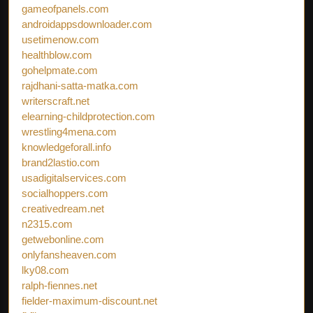
gameofpanels.com
androidappsdownloader.com
usetimenow.com
healthblow.com
gohelpmate.com
rajdhani-satta-matka.com
writerscraft.net
elearning-childprotection.com
wrestling4mena.com
knowledgeforall.info
brand2lastio.com
usadigitalservices.com
socialhoppers.com
creativedream.net
n2315.com
getwebonline.com
onlyfansheaven.com
lky08.com
ralph-fiennes.net
fielder-maximum-discount.net