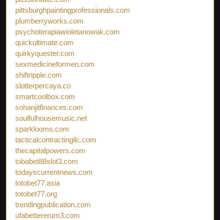
pittsburghpaintingprofessionals.com
plumberryworks.com
psychoterapiawioletanowak.com
quickultimate.com
quirkyquester.com
sexmedicineformen.com
shiftripple.com
slotterpercaya.co
smartcoolbox.com
sohanjitfinances.com
soulfulhousemusic.net
sparklooms.com
tacticalcontractingllc.com
thecapitalpowers.com
tobabet88slot3.com
todayscurrentnews.com
totobet77.asia
totobet77.org
trendingpublication.com
ufabettererum3.com