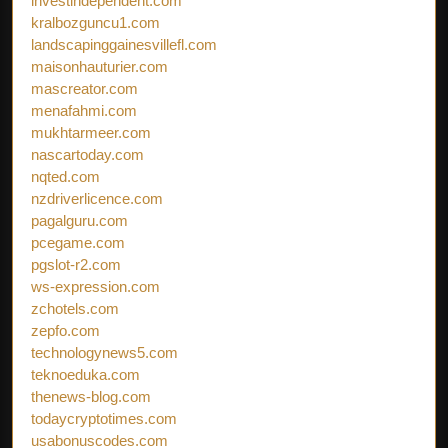
investindependent.com
kralbozguncu1.com
landscapinggainesvillefl.com
maisonhauturier.com
mascreator.com
menafahmi.com
mukhtarmeer.com
nascartoday.com
nqted.com
nzdriverlicence.com
pagalguru.com
pcegame.com
pgslot-r2.com
ws-expression.com
zchotels.com
zepfo.com
technologynews5.com
teknoeduka.com
thenews-blog.com
todaycryptotimes.com
usabonuscodes.com