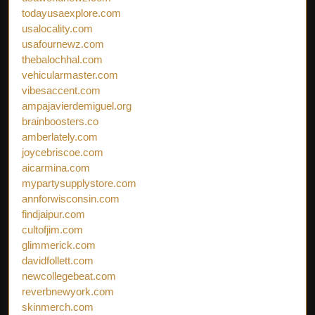
todayusaexplore.com
usalocality.com
usafournewz.com
thebalochhal.com
vehicularmaster.com
vibesaccent.com
ampajavierdemiguel.org
brainboosters.co
amberlately.com
joycebriscoe.com
aicarmina.com
mypartysupplystore.com
annforwisconsin.com
findjaipur.com
cultofjim.com
glimmerick.com
davidfollett.com
newcollegebeat.com
reverbnewyork.com
skinmerch.com