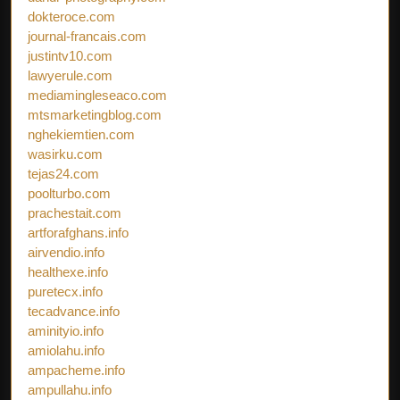
dokteroce.com
journal-francais.com
justintv10.com
lawyerule.com
mediamingleseaco.com
mtsmarketingblog.com
nghekiemtien.com
wasirku.com
tejas24.com
poolturbo.com
prachestait.com
artforafghans.info
airvendio.info
healthexe.info
puretecx.info
tecadvance.info
aminityio.info
amiolahu.info
ampacheme.info
ampullahu.info