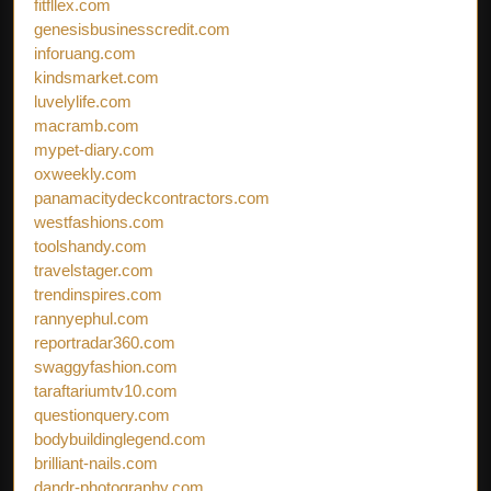
fitfllex.com
genesisbusinesscredit.com
inforuang.com
kindsmarket.com
luvelylife.com
macramb.com
mypet-diary.com
oxweekly.com
panamacitydeckcontractors.com
westfashions.com
toolshandy.com
travelstager.com
trendinspires.com
rannyephul.com
reportradar360.com
swaggyfashion.com
taraftariumtv10.com
questionquery.com
bodybuildinglegend.com
brilliant-nails.com
dandr-photography.com