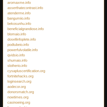
aromaxme.info
asserthatecontrast.info
atenderme.info
bangumiio.info
bekosunhu.info
beneficialgrandiose.info
blomaio.info
dosellinfoplete.info
podtubeio.info
powerfulvolatile.info
qvidsio.info
shumaio.info
slotherio.info
cysapluscertification.org
fortnitehacks.org
loginsearch.org
aodecor.org
donorsmatch.org
nowtimes.org
casinoeing.org