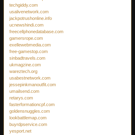
techgiddy.com
usalivenetwork.com
jackpotrushonline.info
ucnewshindi.com
freecellphonedatabase.com
gamersrope.com
exellewebmedia.com
free-gamestop.com
sinbadtravels.com
ukmagzine.com
wareztech.org
usabestnetwork.com
jessepinkmanoutfit.com
umailsend.com
retarys.com
fasterformationcpf.com
goldensnuggles.com
lookbattlemap.com
buyrdpservice.com
yesport.net