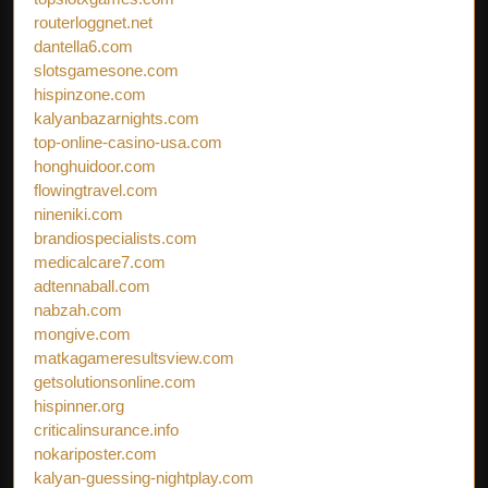
routerloggnet.net
dantella6.com
slotsgamesone.com
hispinzone.com
kalyanbazarnights.com
top-online-casino-usa.com
honghuidoor.com
flowingtravel.com
nineniki.com
brandiospecialists.com
medicalcare7.com
adtennaball.com
nabzah.com
mongive.com
matkagameresultsview.com
getsolutionsonline.com
hispinner.org
criticalinsurance.info
nokariposter.com
kalyan-guessing-nightplay.com