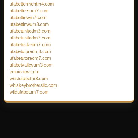
ufabettermentm4.com
ufabettersum7.com
ufabettinwm7.com
ufabettinwum3.com
ufabetunitedm3.com
ufabetunitedm7.com
ufabetuskedm7.com
ufabetutoredm3.com
ufabetutoredm7.com
ufabetvalleyum3.com
veloxview.com
westufabetm3.com
whiskeybrothersllc.com
wildufabetum7.com