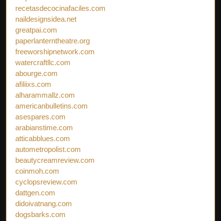
recetasdecocinafaciles.com
naildesignsidea.net
greatpai.com
paperlanterntheatre.org
freeworshipnetwork.com
watercraftllc.com
abourge.com
afiliixs.com
alharammallz.com
americanbulletins.com
asespares.com
arabianstime.com
atticabblues.com
autometropolist.com
beautycreamreview.com
coinmoh.com
cyclopsreview.com
dattgen.com
didoivatnang.com
dogsbarks.com