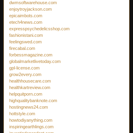
dwmsoftwarehouse.com
enjoytroyjackson.com
epicaimbots.com
etech4news.com
expresspsychedelicsshop.com
fashionistani.com
feelingswed.com
firecabal.com
forbessmagazine.com
globalmarketlivetoday.com
gpl-license.com
grow2every.com
healthhousecare.com
healthkartreview.com
helpquitporn.com
highqualitybanknote.com
hostingnews24.com
hottstyle.com
howtodiyanything.com
inspiringearthlings.com