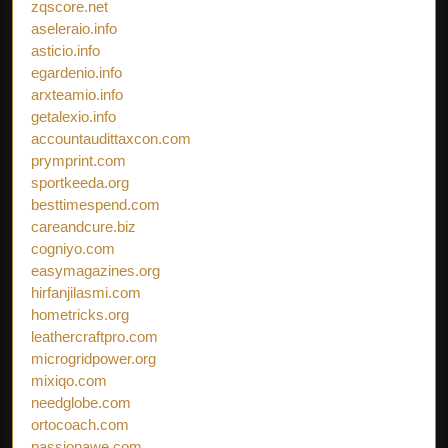
zqscore.net
aseleraio.info
asticio.info
egardenio.info
arxteamio.info
getalexio.info
accountaudittaxcon.com
prymprint.com
sportkeeda.org
besttimespend.com
careandcure.biz
cogniyo.com
easymagazines.org
hirfanjilasmi.com
hometricks.org
leathercraftpro.com
microgridpower.org
mixiqo.com
needglobe.com
ortocoach.com
passionawe.com