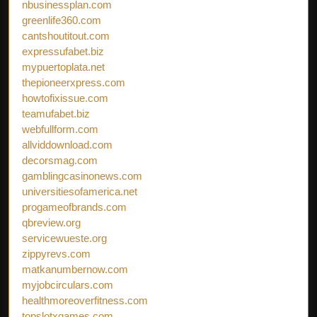
nbusinessplan.com
greenlife360.com
cantshoutitout.com
expressufabet.biz
mypuertoplata.net
thepioneerxpress.com
howtofixissue.com
teamufabet.biz
webfullform.com
allviddownload.com
decorsmag.com
gamblingcasinonews.com
universitiesofamerica.net
progameofbrands.com
qbreview.org
servicewueste.org
zippyrevs.com
matkanumbernow.com
myjobcirculars.com
healthmoreoverfitness.com
topslotxgames.com