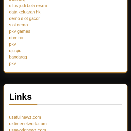
situs judi bola resmi
data keluaran hk
demo slot gacor
slot demo
pkv games
domino
pkv
qiu qiu
bandarqq
pkv
Links
usafullnewz.com
uktimenetwork.com
usaworldnewz.com