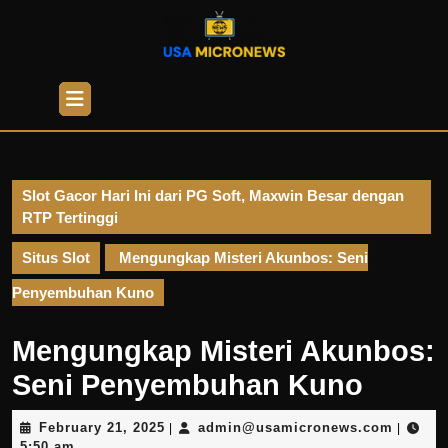
Skip
to
content
Skip
Open
to
Button
content
Slot Gacor Hari Ini dari PG Soft, Maxwin Besar dengan
RTP Tertinggi
Situs Slot
Mengungkap Misteri Akunbos: Seni
Penyembuhan Kuno
Mengungkap Misteri Akunbos:
Seni Penyembuhan Kuno
February
admin@
February 21, 2025
admin@usamicronews.com
|
|
21,
5:50 am