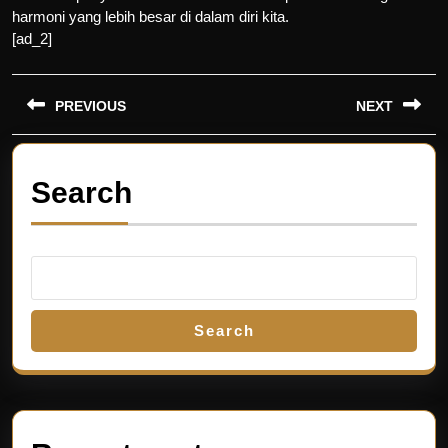
harmoni yang lebih besar di dalam diri kita.
[ad_2]
Post
PREVIOUS
NEXT
navigation
Previous
Next
post:
post:
Search
Search