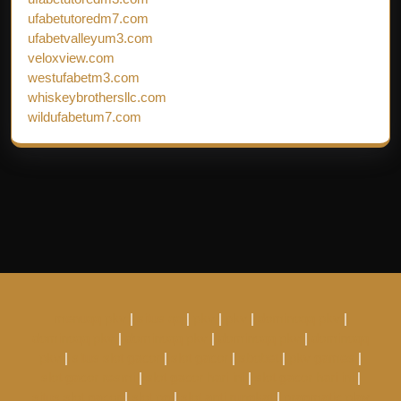
ufabetutoredm7.com
ufabetvalleyum3.com
veloxview.com
westufabetm3.com
whiskeybrothersllc.com
wildufabetum7.com
menuqq pkv
|
situs qq
|
pkv
|
pkv
|
dominoqq pkv
|
dominoqq pkv
|
dominoqq pkv
|
dominoqq pkv
|
dominoqq
pkv
|
situs slot gacor
|
slot gacor
|
sbobet
|
pkv games
|
slot gacor resmi
|
slot gacor hari ini
|
slot gacor hari ini
|
situs slot gacor
|
slot pg
|
slot anti rungkat
|
pragmatic play