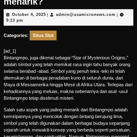
menarik?
October
admin@u
October 4, 2025
admin@usamicronews.com
|
|
4,
9:13 pm
2025
Categories:
Situs Slot
[ad_1]
Bintangmpo, juga dikenal sebagai “Star of Mysterious Origins,”
adalah simbol yang telah memikat rasa ingin tahu banyak orang
selama berabad -abad. Simbol yang penuh teka -teki ini telah
ditemukan di berbagai peradaban kuno di seluruh dunia, dari
Maya di Mesoamerika hingga Mesir di Afrika Utara. Terlepas dari
kehadirannya yang meluas, makna sebenarnya dan asal -usul
Bintangmpo tetap diselimuti misteri.
Salah satu aspek yang paling menarik dari Bintangmpo adalah
kemiripannya yang mencolok dengan bintang berujung lima,
simbol yang telah digunakan dalam berbagai budaya sepanjang
sejarah untuk mewakili konsep yang berbeda seperti persatuan,
keseimbangan, dan spiritualitas. Namun, Bintangmpo menonjol