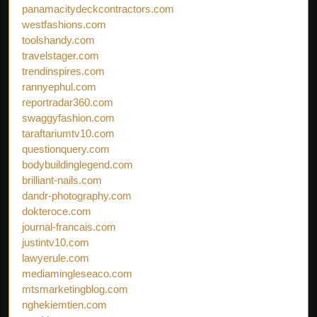
panamacitydeckcontractors.com
westfashions.com
toolshandy.com
travelstager.com
trendinspires.com
rannyephul.com
reportradar360.com
swaggyfashion.com
taraftariumtv10.com
questionquery.com
bodybuildinglegend.com
brilliant-nails.com
dandr-photography.com
dokteroce.com
journal-francais.com
justintv10.com
lawyerule.com
mediamingleseaco.com
mtsmarketingblog.com
nghekiemtien.com