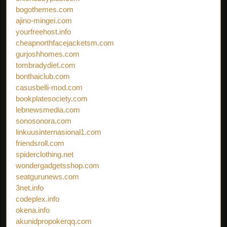
bogothemes.com
ajino-mingei.com
yourfreehost.info
cheapnorthfacejacketsm.com
gurjoshhomes.com
tombradydiet.com
bonthaiclub.com
casusbelli-mod.com
bookplatesociety.com
lebnewsmedia.com
sonosonora.com
linkuusinternasional1.com
friendsroll.com
spiderclothing.net
wondergadgetsshop.com
seatgurunews.com
3net.info
codeplex.info
okena.info
akunidpropokerqq.com