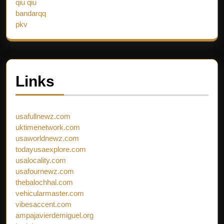
qiu qiu
bandarqq
pkv
Links
usafullnewz.com
uktimenetwork.com
usaworldnewz.com
todayusaexplore.com
usalocality.com
usafournewz.com
thebalochhal.com
vehicularmaster.com
vibesaccent.com
ampajavierdemiguel.org