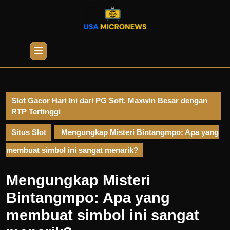
Skip
to
content
Skip
Open
to
Button
content
Slot Gacor Hari Ini dari PG Soft, Maxwin Besar dengan
RTP Tertinggi
Situs Slot
Mengungkap Misteri Bintangmpo: Apa yang
membuat simbol ini sangat menarik?
Mengungkap Misteri
Bintangmpo: Apa yang
membuat simbol ini sangat