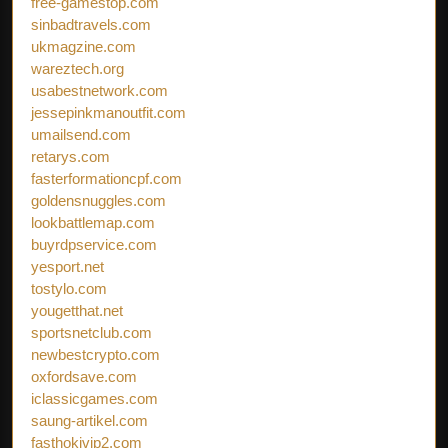
free-gamestop.com
sinbadtravels.com
ukmagzine.com
wareztech.org
usabestnetwork.com
jessepinkmanoutfit.com
umailsend.com
retarys.com
fasterformationcpf.com
goldensnuggles.com
lookbattlemap.com
buyrdpservice.com
yesport.net
tostylo.com
yougetthat.net
sportsnetclub.com
newbestcrypto.com
oxfordsave.com
iclassicgames.com
saung-artikel.com
fasthokivip2.com