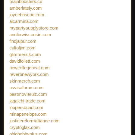
brainboosters.co
amberlately.com
joycebriscoe.com
aicarmina.com
mypartysupplystore.com
annforwisconsin.com
findjaipur.com
cultofjim.com
glimmerick.com
davidfollett.com
newcollegebeat.com
reverbnewyork.com
skinmerch.com
usvisaforum.com
bestmovierulz.com
jagalchi-trade.com
loopersound.com
minapenelope.com
justicereformalliance.com
cryptoglax.com
ohiohobbyplus.com