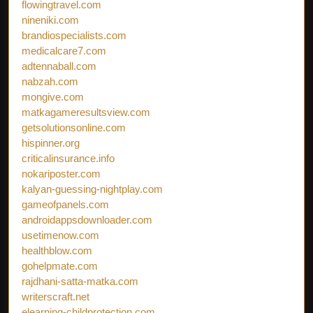
flowingtravel.com
nineniki.com
brandiospecialists.com
medicalcare7.com
adtennaball.com
nabzah.com
mongive.com
matkagameresultsview.com
getsolutionsonline.com
hispinner.org
criticalinsurance.info
nokariposter.com
kalyan-guessing-nightplay.com
gameofpanels.com
androidappsdownloader.com
usetimenow.com
healthblow.com
gohelpmate.com
rajdhani-satta-matka.com
writerscraft.net
elearning-childprotection.com