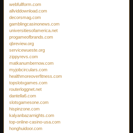
webfullform.com
allviddownload.com
decorsmag.com
gamblingcasinonews.com
universitiesofamerica.net
progameofbrands.com
qbreview.org
servicewueste.org
zippyrevs.com
matkanumbernow.com
myjobcirculars.com
healthmoreoverfitness.com
topslotxgames.com
routerloggnet.net
dantella6.com
slotsgamesone.com
hispinzone.com
kalyanbazarnights.com
top-online-casino-usa.com
honghuidoor.com