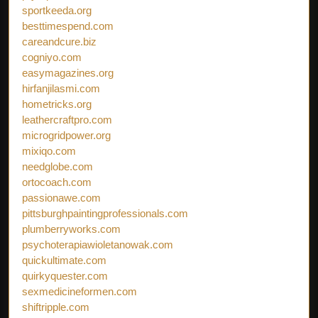
sportkeeda.org
besttimespend.com
careandcure.biz
cogniyo.com
easymagazines.org
hirfanjilasmi.com
hometricks.org
leathercraftpro.com
microgridpower.org
mixiqo.com
needglobe.com
ortocoach.com
passionawe.com
pittsburghpaintingprofessionals.com
plumberryworks.com
psychoterapiawioletanowak.com
quickultimate.com
quirkyquester.com
sexmedicineformen.com
shiftripple.com