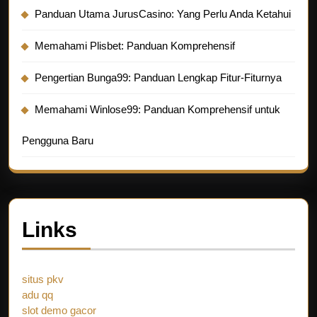
Panduan Utama JurusCasino: Yang Perlu Anda Ketahui
Memahami Plisbet: Panduan Komprehensif
Pengertian Bunga99: Panduan Lengkap Fitur-Fiturnya
Memahami Winlose99: Panduan Komprehensif untuk
Pengguna Baru
Links
situs pkv
adu qq
slot demo gacor