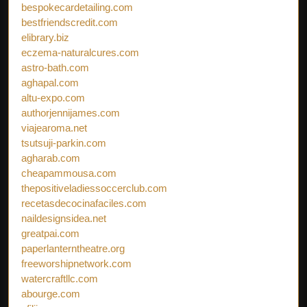
bespokecardetailing.com
bestfriendscredit.com
elibrary.biz
eczema-naturalcures.com
astro-bath.com
aghapal.com
altu-expo.com
authorjennijames.com
viajearoma.net
tsutsuji-parkin.com
agharab.com
cheapammousa.com
thepositiveladiessoccerclub.com
recetasdecocinafaciles.com
naildesignsidea.net
greatpai.com
paperlanterntheatre.org
freeworshipnetwork.com
watercraftllc.com
abourge.com