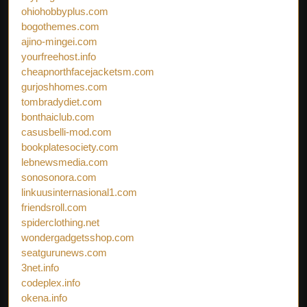
ohiohobbyplus.com
bogothemes.com
ajino-mingei.com
yourfreehost.info
cheapnorthfacejacketsm.com
gurjoshhomes.com
tombradydiet.com
bonthaiclub.com
casusbelli-mod.com
bookplatesociety.com
lebnewsmedia.com
sonosonora.com
linkuusinternasional1.com
friendsroll.com
spiderclothing.net
wondergadgetsshop.com
seatgurunews.com
3net.info
codeplex.info
okena.info