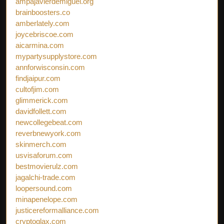
ampajavierdemiguel.org
brainboosters.co
amberlately.com
joycebriscoe.com
aicarmina.com
mypartysupplystore.com
annforwisconsin.com
findjaipur.com
cultofjim.com
glimmerick.com
davidfollett.com
newcollegebeat.com
reverbnewyork.com
skinmerch.com
usvisaforum.com
bestmovierulz.com
jagalchi-trade.com
loopersound.com
minapenelope.com
justicereformalliance.com
cryptoglax.com