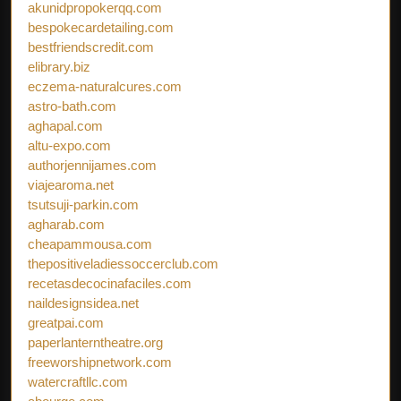
akunidpropokerqq.com
bespokecardetailing.com
bestfriendscredit.com
elibrary.biz
eczema-naturalcures.com
astro-bath.com
aghapal.com
altu-expo.com
authorjennijames.com
viajearoma.net
tsutsuji-parkin.com
agharab.com
cheapammousa.com
thepositiveladiessoccerclub.com
recetasdecocinafaciles.com
naildesignsidea.net
greatpai.com
paperlanterntheatre.org
freeworshipnetwork.com
watercraftllc.com