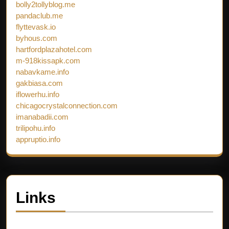
bolly2tollyblog.me
pandaclub.me
flyttevask.io
byhous.com
hartfordplazahotel.com
m-918kissapk.com
nabavkame.info
gakbiasa.com
iflowerhu.info
chicagocrystalconnection.com
imanabadii.com
trilipohu.info
appruptio.info
Links