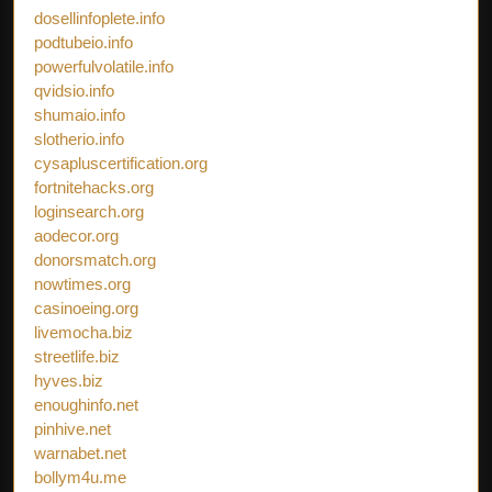
dosellinfoplete.info
podtubeio.info
powerfulvolatile.info
qvidsio.info
shumaio.info
slotherio.info
cysapluscertification.org
fortnitehacks.org
loginsearch.org
aodecor.org
donorsmatch.org
nowtimes.org
casinoeing.org
livemocha.biz
streetlife.biz
hyves.biz
enoughinfo.net
pinhive.net
warnabet.net
bollym4u.me