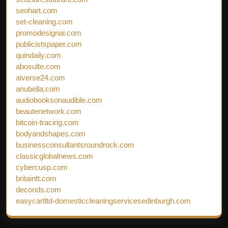
seohart.com
set-cleaning.com
promodesignai.com
publicistspaper.com
quindaily.com
abosulte.com
aiverse24.com
anubella.com
audiobooksonaudible.com
beautenetwork.com
bitcoin-tracing.com
bodyandshapes.com
businessconsultantsroundrock.com
classicglobalnews.com
cybercusp.com
britaintt.com
deconds.com
easycartltd-domesticcleaningservicesedinburgh.com