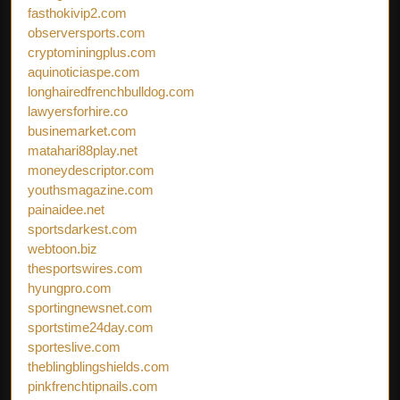
fasthokivip2.com
observersports.com
cryptominingplus.com
aquinoticiaspe.com
longhairedfrenchbulldog.com
lawyersforhire.co
businemarket.com
matahari88play.net
moneydescriptor.com
youthsmagazine.com
painaidee.net
sportsdarkest.com
webtoon.biz
thesportswires.com
hyungpro.com
sportingnewsnet.com
sportstime24day.com
sporteslive.com
theblingblingshields.com
pinkfrenchtipnails.com