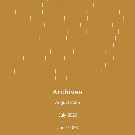
situs slot gacor
|
slot pg
|
slot anti rungkat
|
pragmatic play
|
slot maxwin
|
slot demo pragmatic
|
situs slot gacor
|
x500 slot
|
demo slot x500
|
slot demo
|
mahjong ways 2
|
situs pkv games
|
situs pkv games
|
daftar menuqq
|
daftar
murniqq
|
daftar hematqq
|
situs qq
|
bandarqq login
|
bandarqq
|
poker online
|
poker online
|
situs pkv
|
bandarqq login
|
bandarqq
|
situs qq
|
pkv games qq
|
situs
pkv
|
pkv games qq
|
dominoqq
|
pkv games qq
|
bandarqq
login
|
bandarqq
|
situs qq
|
poker online
|
situs pkv
|
pkv
games qq
|
sbobet88 login
|
link alternatif sbobet
|
sbobet88
|
judi bola
|
situs pkv
|
poker online
|
situs qq
|
situs pkv
games
|
pkv
|
bandarqq pkv
Archives
August 2026
July 2026
June 2026