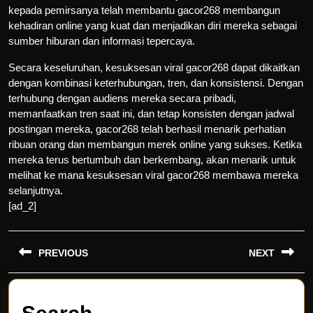
kepada pemirsanya telah membantu gacor268 membangun
kehadiran online yang kuat dan menjadikan diri mereka sebagai
sumber hiburan dan informasi tepercaya.
Secara keseluruhan, kesuksesan viral gacor268 dapat dikaitkan
dengan kombinasi keterhubungan, tren, dan konsistensi. Dengan
terhubung dengan audiens mereka secara pribadi,
memanfaatkan tren saat ini, dan tetap konsisten dengan jadwal
postingan mereka, gacor268 telah berhasil menarik perhatian
ribuan orang dan membangun merek online yang sukses. Ketika
mereka terus bertumbuh dan berkembang, akan menarik untuk
melihat ke mana kesuksesan viral gacor268 membawa mereka
selanjutnya.
[ad_2]
Post
PREVIOUS
NEXT
navigation
Previous
Next
post:
post: