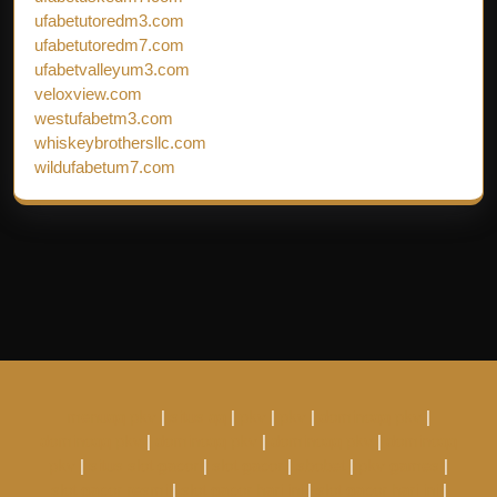
ufabetutoredm3.com
ufabetutoredm7.com
ufabetvalleyum3.com
veloxview.com
westufabetm3.com
whiskeybrothersllc.com
wildufabetum7.com
menuqq pkv
|
situs qq
|
pkv
|
pkv
|
dominoqq pkv
|
dominoqq pkv
|
dominoqq pkv
|
dominoqq pkv
|
dominoqq
pkv
|
situs slot gacor
|
slot gacor
|
sbobet
|
pkv games
|
slot gacor resmi
|
slot gacor hari ini
|
slot gacor hari ini
|