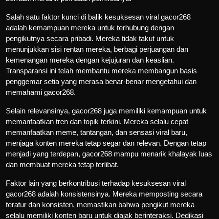
Salah satu faktor kunci di balik kesuksesan viral gacor268
adalah kemampuan mereka untuk terhubung dengan
pengikutnya secara pribadi. Mereka tidak takut untuk
menunjukkan sisi rentan mereka, berbagi perjuangan dan
kemenangan mereka dengan kejujuran dan keaslian.
Transparansi ini telah membantu mereka membangun basis
penggemar setia yang merasa benar-benar mengetahui dan
memahami gacor268.
Selain relevansinya, gacor268 juga memiliki kemampuan untuk
memanfaatkan tren dan topik terkini. Mereka selalu cepat
memanfaatkan meme, tantangan, dan sensasi viral baru,
menjaga konten mereka tetap segar dan relevan. Dengan tetap
menjadi yang terdepan, gacor268 mampu menarik khalayak luas
dan membuat mereka tetap terlibat.
Faktor lain yang berkontribusi terhadap kesuksesan viral
gacor268 adalah konsistensinya. Mereka memposting secara
teratur dan konsisten, memastikan bahwa pengikut mereka
selalu memiliki konten baru untuk diajak berinteraksi. Dedikasi