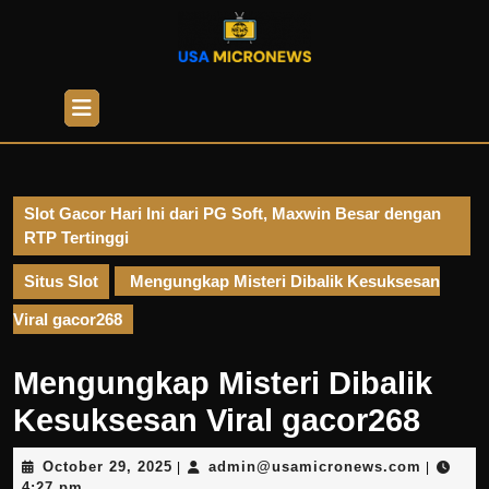
Skip
to
content
Skip
Open
to
Button
content
Slot Gacor Hari Ini dari PG Soft, Maxwin Besar dengan
RTP Tertinggi
Situs Slot
Mengungkap Misteri Dibalik Kesuksesan
Viral gacor268
Mengungkap Misteri Dibalik
Kesuksesan Viral gacor268
October
admin@u
October 29, 2025
admin@usamicronews.com
|
|
29,
4:27 pm