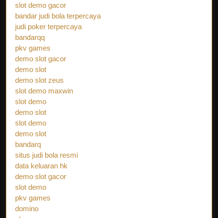
slot demo gacor
bandar judi bola terpercaya
judi poker terpercaya
bandarqq
pkv games
demo slot gacor
demo slot
demo slot zeus
slot demo maxwin
slot demo
demo slot
slot demo
demo slot
bandarq
situs judi bola resmi
data keluaran hk
demo slot gacor
slot demo
pkv games
domino