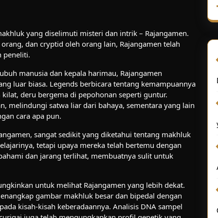
akhluk yang diselimuti misteri dan intrik – Rajangamen.
orang, dan cryptid oleh orang lain, Rajangamen telah
peneliti.
tubuh manusia dan kepala harimau, Rajangamen
yang luar biasa. Legends berbicara tentang kemampuannya
kilat, deru bergema di pepohonan seperti guntur.
n, melindungi satwa liar dari bahaya, sementara yang lain
ngan cara apa pun.
angamen, sangat sedikit yang diketahui tentang makhluk
pelajarinya, tetapi upaya mereka telah bertemu dengan
ipahami dan jarang terlihat, membuatnya sulit untuk
ngkinkan untuk melihat Rajangamen yang lebih dekat.
 menangkap gambar makhluk besar dan bipedal dengan
 pada kisah-kisah keberadaannya. Analisis DNA sampel
curigai juga telah mengungkapkan profil genetik yang