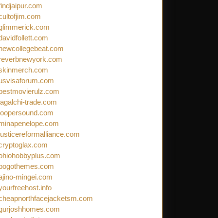
findjaipur.com
cultofjim.com
glimmerick.com
davidfollett.com
newcollegebeat.com
reverbnewyork.com
skinmerch.com
usvisaforum.com
bestmovierulz.com
jagalchi-trade.com
loopersound.com
minapenelope.com
justicereformalliance.com
cryptoglax.com
ohiohobbyplus.com
bogothemes.com
ajino-mingei.com
yourfreehost.info
cheapnorthfacejacketsm.com
gurjoshhomes.com