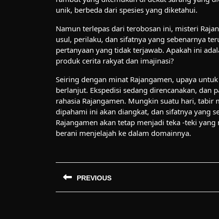
unik, berbeda dari spesies yang diketahui.
Namun terlepas dari terobosan ini, misteri Raj
usul, perilaku, dan sifatnya yang sebenarnya t
pertanyaan yang tidak terjawab. Apakah ini adal
produk cerita rakyat dan imajinasi?
Seiring dengan minat Rajangamen, upaya untuk
berlanjut. Ekspedisi sedang direncanakan, dan 
rahasia Rajangamen. Mungkin suatu hari, tabir m
dipahami ini akan diangkat, dan sifatnya yang 
Rajangamen akan tetap menjadi teka -teki yang
berani menjelajah ke dalam domainnya.
Post
PREVIOUS
navigation
Previous
post: