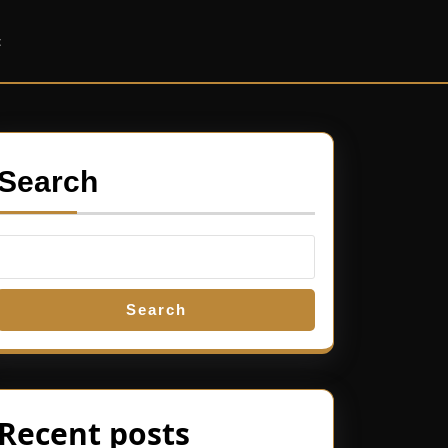
t
Search
Search
Recent posts