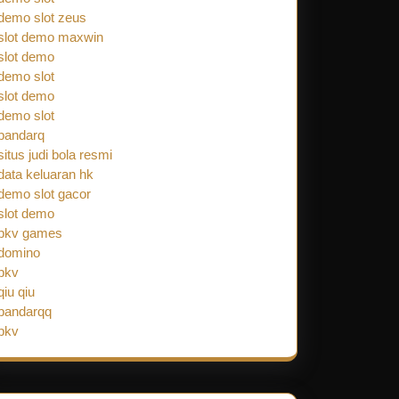
demo slot zeus
slot demo maxwin
slot demo
demo slot
slot demo
demo slot
bandarq
situs judi bola resmi
data keluaran hk
demo slot gacor
slot demo
pkv games
domino
pkv
qiu qiu
bandarqq
pkv