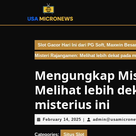
Skip
to
content
Skip
to
content
Slot Gacor Hari Ini dari PG Soft, Maxwin Besa
Misteri Rajangamen: Melihat lebih dekat pada m
Mengungkap Mis
Melihat lebih d
misterius ini
February
February 14, 2025
admin@usamicron
|
14,
2025
Categories:
Situs Slot