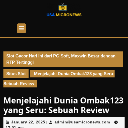
Skip
to
content
Skip
Open
to
Button
content
Slot Gacor Hari Ini dari PG Soft, Maxwin Besar dengan
RTP Tertinggi
Situs Slot
Menjelajahi Dunia Ombak123 yang Seru:
Sebuah Review
Menjelajahi Dunia Ombak123
yang Seru: Sebuah Review
January
admin@u
January 22, 2025
admin@usamicronews.com
|
|
22,
12:01 pm