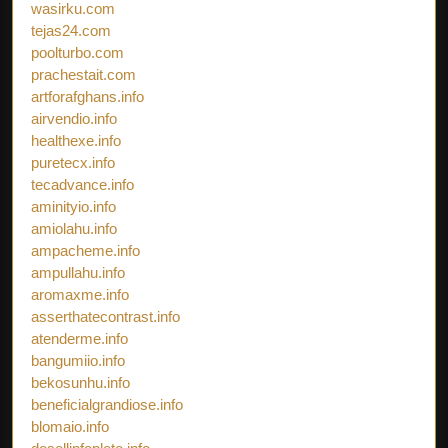
wasirku.com
tejas24.com
poolturbo.com
prachestait.com
artforafghans.info
airvendio.info
healthexe.info
puretecx.info
tecadvance.info
aminityio.info
amiolahu.info
ampacheme.info
ampullahu.info
aromaxme.info
asserthatecontrast.info
atenderme.info
bangumiio.info
bekosunhu.info
beneficialgrandiose.info
blomaio.info