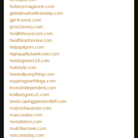
forbessmagazine.com
globalmarketlivetoday.com
gpl-license.com
grow2every.com
healthhousecare.com
healthkartreview.com
helpquitporn.com
highqualitybanknote.com
hostingnews24.com
hottstyle.com
howtodiyanything.com
inspiringearthlings.com
investindependent.com
kralbozguncu1.com
landscapinggainesvillefl.com
maisonhauturier.com
mascreator.com
menafahmi.com
mukhtarmeer.com
nascartoday.com