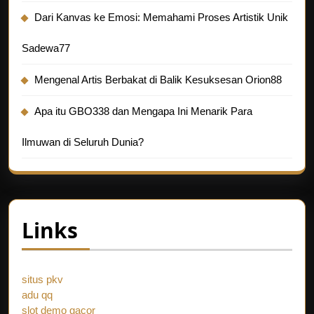
Dari Kanvas ke Emosi: Memahami Proses Artistik Unik
Sadewa77
Mengenal Artis Berbakat di Balik Kesuksesan Orion88
Apa itu GBO338 dan Mengapa Ini Menarik Para
Ilmuwan di Seluruh Dunia?
Links
situs pkv
adu qq
slot demo gacor