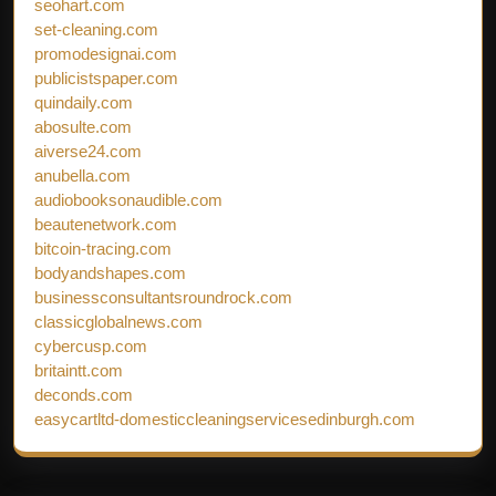
seohart.com
set-cleaning.com
promodesignai.com
publicistspaper.com
quindaily.com
abosulte.com
aiverse24.com
anubella.com
audiobooksonaudible.com
beautenetwork.com
bitcoin-tracing.com
bodyandshapes.com
businessconsultantsroundrock.com
classicglobalnews.com
cybercusp.com
britaintt.com
deconds.com
easycartltd-domesticcleaningservicesedinburgh.com