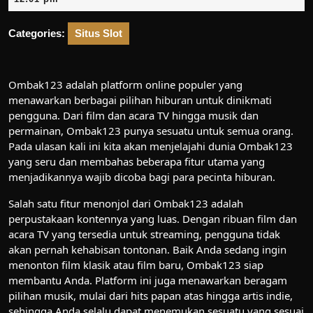
2025
Categories:
Situs Slot
Ombak123 adalah platform online populer yang
menawarkan berbagai pilihan hiburan untuk dinikmati
pengguna. Dari film dan acara TV hingga musik dan
permainan, Ombak123 punya sesuatu untuk semua orang.
Pada ulasan kali ini kita akan menjelajahi dunia Ombak123
yang seru dan membahas beberapa fitur utama yang
menjadikannya wajib dicoba bagi para pecinta hiburan.
Salah satu fitur menonjol dari Ombak123 adalah
perpustakaan kontennya yang luas. Dengan ribuan film dan
acara TV yang tersedia untuk streaming, pengguna tidak
akan pernah kehabisan tontonan. Baik Anda sedang ingin
menonton film klasik atau film baru, Ombak123 siap
membantu Anda. Platform ini juga menawarkan beragam
pilihan musik, mulai dari hits papan atas hingga artis indie,
sehingga Anda selalu dapat menemukan sesuatu yang sesuai