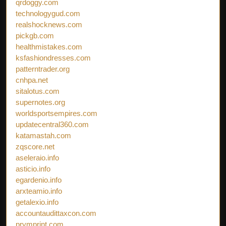
qrdoggy.com
technologygud.com
realshocknews.com
pickgb.com
healthmistakes.com
ksfashiondresses.com
patterntrader.org
cnhpa.net
sitalotus.com
supernotes.org
worldsportsempires.com
updatecentral360.com
katamastah.com
zqscore.net
aseleraio.info
asticio.info
egardenio.info
arxteamio.info
getalexio.info
accountaudittaxcon.com
prymprint.com