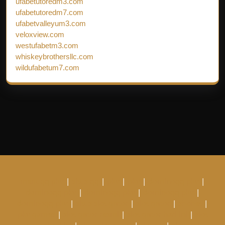
ufabetutoredm3.com
ufabetutoredm7.com
ufabetvalleyum3.com
veloxview.com
westufabetm3.com
whiskeybrothersllc.com
wildufabetum7.com
menuqq pkv
|
situs qq
|
pkv
|
pkv
|
dominoqq pkv
|
dominoqq pkv
|
dominoqq pkv
|
dominoqq pkv
|
dominoqq pkv
|
situs slot gacor
|
slot gacor
|
sbobet
|
pkv games
|
slot gacor resmi
|
slot gacor hari ini
|
slot
gacor hari ini
|
situs slot gacor
|
slot pg
|
slot anti