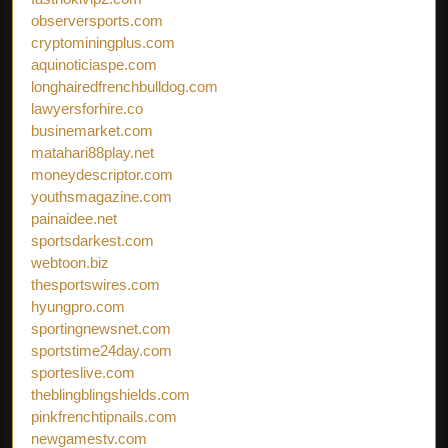
observersports.com
cryptominingplus.com
aquinoticiaspe.com
longhairedfrenchbulldog.com
lawyersforhire.co
businemarket.com
matahari88play.net
moneydescriptor.com
youthsmagazine.com
painaidee.net
sportsdarkest.com
webtoon.biz
thesportswires.com
hyungpro.com
sportingnewsnet.com
sportstime24day.com
sporteslive.com
theblingblingshields.com
pinkfrenchtipnails.com
newgamestv.com