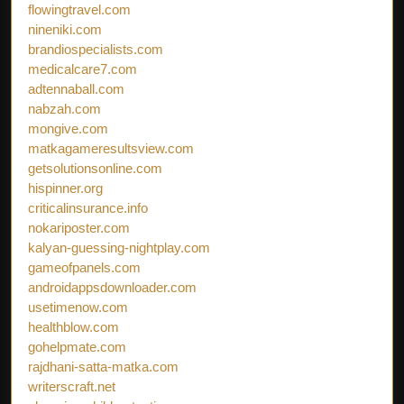
flowingtravel.com
nineniki.com
brandiospecialists.com
medicalcare7.com
adtennaball.com
nabzah.com
mongive.com
matkagameresultsview.com
getsolutionsonline.com
hispinner.org
criticalinsurance.info
nokariposter.com
kalyan-guessing-nightplay.com
gameofpanels.com
androidappsdownloader.com
usetimenow.com
healthblow.com
gohelpmate.com
rajdhani-satta-matka.com
writerscraft.net