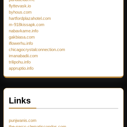
flyttevask.io
byhous.com
hartfordplazahotel.com
m-918kissapk.com
nabavkame.info
gakbiasa.com
iflowerhu.info
chicagocrystalconnection.com
imanabadii.com
trilipohu.info
appruptio.info
Links
punjwanis.com
the-parcs-clematiscondos.com