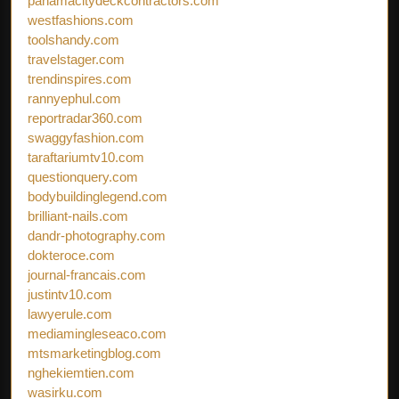
panamacitydeckcontractors.com
westfashions.com
toolshandy.com
travelstager.com
trendinspires.com
rannyephul.com
reportradar360.com
swaggyfashion.com
taraftariumtv10.com
questionquery.com
bodybuildinglegend.com
brilliant-nails.com
dandr-photography.com
dokteroce.com
journal-francais.com
justintv10.com
lawyerule.com
mediamingleseaco.com
mtsmarketingblog.com
nghekiemtien.com
wasirku.com