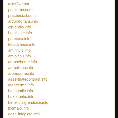
tejas24.com
poolturbo.com
prachestait.com
artforafghans.info
airvendio.info
healthexe.info
puretecx.info
tecadvance.info
aminityio.info
amiolahu.info
ampacheme.info
ampullahu.info
aromaxme.info
asserthatecontrast.info
atenderme.info
bangumiio.info
bekosunhu.info
beneficialgrandiose.info
blomaio.info
dosellinfoplete.info