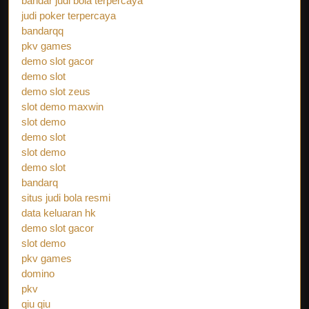
bandar judi bola terpercaya
judi poker terpercaya
bandarqq
pkv games
demo slot gacor
demo slot
demo slot zeus
slot demo maxwin
slot demo
demo slot
slot demo
demo slot
bandarq
situs judi bola resmi
data keluaran hk
demo slot gacor
slot demo
pkv games
domino
pkv
qiu qiu