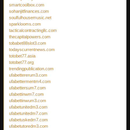
smartcoolbox.com
sohanjitfinances.com
soulfulhousemusic.net
sparklooms.com
tacticalcontractingllc.com
thecapitalpowers.com
tobabet88slot3.com
todayscurrentnews.com
totobet77.asia
totobet77.org
trendingpublication.com
ufabettererum3.com
ufabettermentm4.com
ufabettersum7.com
ufabettinwm7.com
ufabettinwum3.com
ufabetunitedm3.com
ufabetunitedm7.com
ufabetuskedm7.com
ufabetutoredm3.com