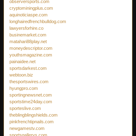
observersports.com
cryptominingplus.com
aquinoticiaspe.com
longhairedfrenchbulldog.com
lawyersforhire.co
businemarket.com
matahari88play.net
moneydescriptor.com
youthsmagazine.com
painaidee.net
sportsdarkest.com
webtoon.biz
thesportswires.com
hyungpro.com
sportingnewsnet.com
sportstime24day.com
sporteslive.com
theblingblingshields.com
pinkfrenchtipnails.com
newgamestv.com
sportsgallerys.com