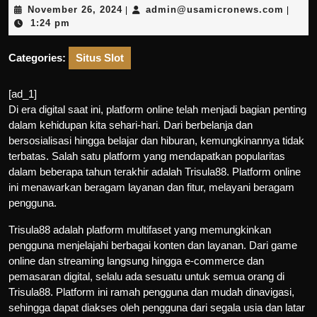
November
admin
November 26, 2024
admin@usamicronews.com
|
|
26,
1:24 pm
2024
Categories:
Situs Slot
[ad_1]
Di era digital saat ini, platform online telah menjadi bagian penting
dalam kehidupan kita sehari-hari. Dari berbelanja dan
bersosialisasi hingga belajar dan hiburan, kemungkinannya tidak
terbatas. Salah satu platform yang mendapatkan popularitas
dalam beberapa tahun terakhir adalah Trisula88. Platform online
ini menawarkan beragam layanan dan fitur, melayani beragam
pengguna.
Trisula88 adalah platform multifaset yang memungkinkan
pengguna menjelajahi berbagai konten dan layanan. Dari game
online dan streaming langsung hingga e-commerce dan
pemasaran digital, selalu ada sesuatu untuk semua orang di
Trisula88. Platform ini ramah pengguna dan mudah dinavigasi,
sehingga dapat diakses oleh pengguna dari segala usia dan latar