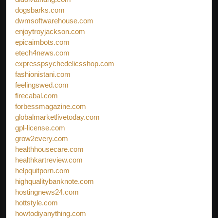
dogsbarks.com
dwmsoftwarehouse.com
enjoytroyjackson.com
epicaimbots.com
etech4news.com
expresspsychedelicsshop.com
fashionistani.com
feelingswed.com
firecabal.com
forbessmagazine.com
globalmarketlivetoday.com
gpl-license.com
grow2every.com
healthhousecare.com
healthkartreview.com
helpquitporn.com
highqualitybanknote.com
hostingnews24.com
hottstyle.com
howtodiyanything.com