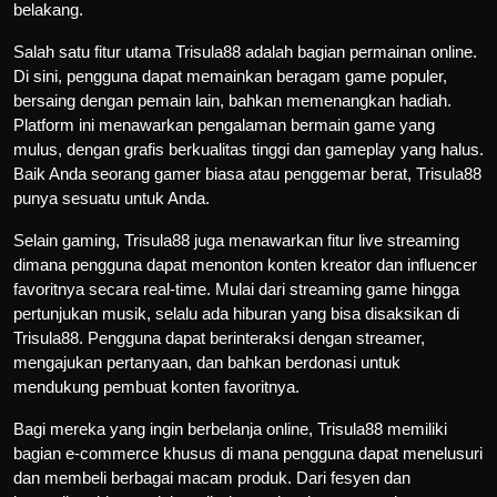
belakang.
Salah satu fitur utama Trisula88 adalah bagian permainan online.
Di sini, pengguna dapat memainkan beragam game populer,
bersaing dengan pemain lain, bahkan memenangkan hadiah.
Platform ini menawarkan pengalaman bermain game yang
mulus, dengan grafis berkualitas tinggi dan gameplay yang halus.
Baik Anda seorang gamer biasa atau penggemar berat, Trisula88
punya sesuatu untuk Anda.
Selain gaming, Trisula88 juga menawarkan fitur live streaming
dimana pengguna dapat menonton konten kreator dan influencer
favoritnya secara real-time. Mulai dari streaming game hingga
pertunjukan musik, selalu ada hiburan yang bisa disaksikan di
Trisula88. Pengguna dapat berinteraksi dengan streamer,
mengajukan pertanyaan, dan bahkan berdonasi untuk
mendukung pembuat konten favoritnya.
Bagi mereka yang ingin berbelanja online, Trisula88 memiliki
bagian e-commerce khusus di mana pengguna dapat menelusuri
dan membeli berbagai macam produk. Dari fesyen dan