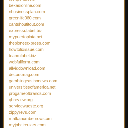
bekasionline.com
nbusinessplan.com
greenlife360.com
cantshoutitout.com
expressufabet.biz
mypuertoplata.net
thepioneerxpress.com
howtofixissue.com
teamufabet.biz
webfullform.com
allviddownload.com
decorsmag.com
gamblingcasinonews.com
universitiesofamerica.net
progameofbrands.com
qbreview.org
servicewueste.org
zippyrevs.com
matkanumbernow.com
myjobcirculars.com