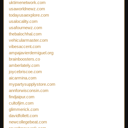
uktimenetwork.com
usaworldnewz.com
todayusaexplore.com
usalocality.com
usafournewz.com
thebalochhal.com
vehicularmaster.com
vibesaccent.com
ampajavierdemiguel.org
brainboosters.co
amberlately.com
joycebriscoe.com
aicarmina.com
mypartysupplystore.com
annforwisconsin.com
findjaipur.com
cultofjim.com
glimmerick.com
davidfollett.com
newcollegebeat.com