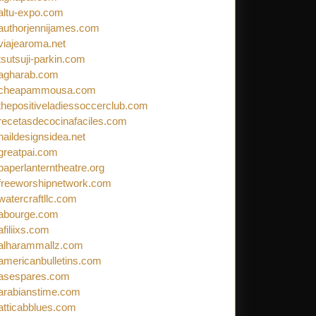
altu-expo.com
authorjennijames.com
viajearoma.net
tsutsuji-parkin.com
agharab.com
cheapammousa.com
thepositiveladiessoccerclub.com
recetasdecocinafaciles.com
naildesignsidea.net
greatpai.com
paperlanterntheatre.org
freeworshipnetwork.com
watercraftllc.com
abourge.com
afiliixs.com
alharammallz.com
americanbulletins.com
asespares.com
arabianstime.com
atticabblues.com