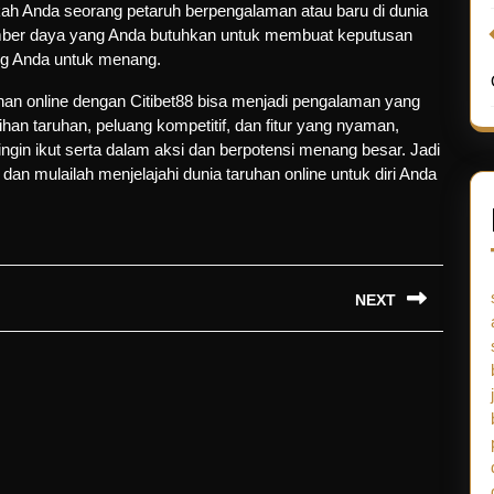
ah Anda seorang petaruh berpengalaman atau baru di dunia
sumber daya yang Anda butuhkan untuk membuat keputusan
ng Anda untuk menang.
han online dengan Citibet88 bisa menjadi pengalaman yang
an taruhan, peluang kompetitif, dan fitur yang nyaman,
ingin ikut serta dalam aksi dan berpotensi menang besar. Jadi
dan mulailah menjelajahi dunia taruhan online untuk diri Anda
NEXT
Next
post: