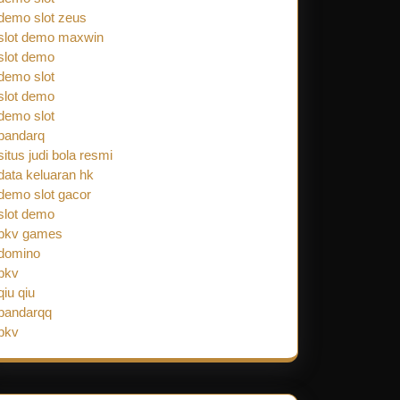
demo slot zeus
slot demo maxwin
slot demo
demo slot
slot demo
demo slot
bandarq
situs judi bola resmi
data keluaran hk
demo slot gacor
slot demo
pkv games
domino
pkv
qiu qiu
bandarqq
pkv