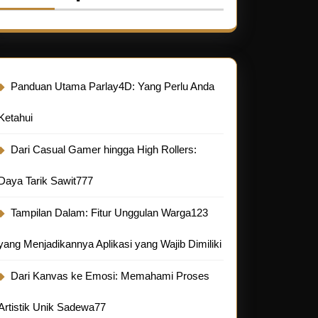
Panduan Utama Parlay4D: Yang Perlu Anda
Ketahui
Dari Casual Gamer hingga High Rollers:
Daya Tarik Sawit777
Tampilan Dalam: Fitur Unggulan Warga123
yang Menjadikannya Aplikasi yang Wajib Dimiliki
Dari Kanvas ke Emosi: Memahami Proses
Artistik Unik Sadewa77