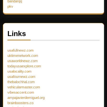
bandarqq
pkv
Links
usafullnewz.com
uktimenetwork.com
usaworldnewz.com
todayusaexplore.com
usalocality.com
usafournewz.com
thebalochhal.com
vehicularmaster.com
vibesaccent.com
ampajavierdemiguel.org
brainboosters.co