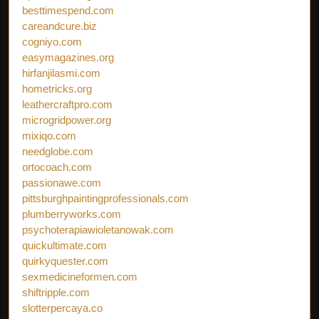
besttimespend.com
careandcure.biz
cogniyo.com
easymagazines.org
hirfanjilasmi.com
hometricks.org
leathercraftpro.com
microgridpower.org
mixiqo.com
needglobe.com
ortocoach.com
passionawe.com
pittsburghpaintingprofessionals.com
plumberryworks.com
psychoterapiawioletanowak.com
quickultimate.com
quirkyquester.com
sexmedicineformen.com
shiftripple.com
slotterpercaya.co