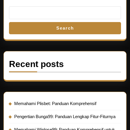
Search
Recent posts
Memahami Plisbet: Panduan Komprehensif
Pengertian Bunga99: Panduan Lengkap Fitur-Fiturnya
Memahami Winlose99: Panduan Komprehensif untuk