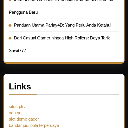
Pengguna Baru
Panduan Utama Parlay4D: Yang Perlu Anda Ketahui
Dari Casual Gamer hingga High Rollers: Daya Tarik
Sawit777
Links
situs pkv
adu qq
slot demo gacor
bandar judi bola terpercaya