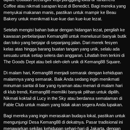
Coffee atau nikmati sarapan lezat di Benedict. Bagi mereka yang
menyukai makanan manis, pastikan untuk mampir ke Beau
Bakery untuk menikmati kue-kue dan kue-kue lezat.
Setelah mengisi bahan bakar dengan hidangan lezat, pergilah ke
kawasan perbelanjaan Kemang88 untuk menelusuri banyak butik
dan toko yang berjajar di sepanjang jalan. Dari merek fesyen
kelas atas hingga barang buatan tangan yang unik, selalu ada
sesuatu untuk setiap selera dan anggaran. Lihatlah tren terkini di
The Goods Dept atau beli oleh-oleh unik di Kemang88 Square.
Di malam hari, Kemang88 menjadi semarak dengan kehidupan
malamnya yang semarak. Baik Anda sedang ingin menikmati
minuman santai di bar yang nyaman atau menari di malam hari
di klub trendi, Kemang88 memiliki banyak pilihan untuk dipilih.
Nikmati koktail di Lucy in the Sky atau berdansa semalaman di
Fable Club untuk malam yang tidak akan segera Anda lupakan.
Bagi mereka yang ingin merasakan budaya lokal, pastikan untuk
mengunjungi Desa Kemang88 di dekatnya. Pasar tradisional ini
menawarkan sekilas kehidupan sehari-hari di Jakarta, dengan