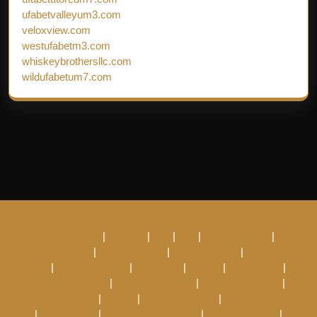
ufabetvalleyum3.com
veloxview.com
westufabetm3.com
whiskeybrothersllc.com
wildufabetum7.com
menuqq pkv
|
situs qq
|
pkv
|
pkv
|
dominoqq pkv
|
dominoqq pkv
|
dominoqq pkv
|
dominoqq pkv
|
dominoqq
pkv
|
situs slot gacor
|
slot gacor
|
sbobet
|
pkv games
|
slot gacor resmi
|
slot gacor hari ini
|
slot gacor hari ini
|
situs slot gacor
|
slot pg
|
slot anti rungkat
|
pragmatic play
|
slot maxwin
|
slot demo pragmatic
|
situs slot gacor
|