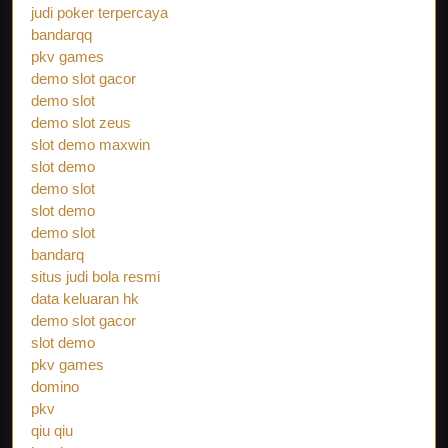
judi poker terpercaya
bandarqq
pkv games
demo slot gacor
demo slot
demo slot zeus
slot demo maxwin
slot demo
demo slot
slot demo
demo slot
bandarq
situs judi bola resmi
data keluaran hk
demo slot gacor
slot demo
pkv games
domino
pkv
qiu qiu