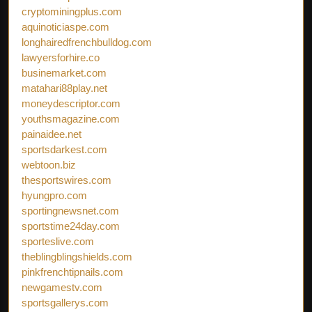
cryptominingplus.com
aquinoticiaspe.com
longhairedfrenchbulldog.com
lawyersforhire.co
businemarket.com
matahari88play.net
moneydescriptor.com
youthsmagazine.com
painaidee.net
sportsdarkest.com
webtoon.biz
thesportswires.com
hyungpro.com
sportingnewsnet.com
sportstime24day.com
sporteslive.com
theblingblingshields.com
pinkfrenchtipnails.com
newgamestv.com
sportsgallerys.com