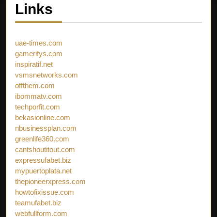
Links
uae-times.com
gamerifys.com
inspiratif.net
vsmsnetworks.com
offthem.com
ibommatv.com
techporfit.com
bekasionline.com
nbusinessplan.com
greenlife360.com
cantshoutitout.com
expressufabet.biz
mypuertoplata.net
thepioneerxpress.com
howtofixissue.com
teamufabet.biz
webfullform.com