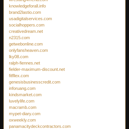
knowledgeforall.info
brand2lastio.com
usadigitalservices.com
socialhoppers.com
creativedream.net
n2315.com
getwebonline.com
onlyfansheaven.com
lky08.com
ralph-fiennes.net
fielder-maximum-discount.net
fitfllex.com
genesisbusinesscredit.com
inforuang.com
kindsmarket.com
luvelylife.com
macramb.com
mypet-diary.com
oxweekly.com
panamacitydeckcontractors.com