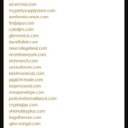
aicarmina.com
mypartysupplystore.com
annforwisconsin.com
findjaipur.com
cultofjim.com
glimmerick.com
davidfollett.com
newcollegebeat.com
reverbnewyork.com
skinmerch.com
usvisaforum.com
bestmovierulz.com
jagalchi-trade.com
loopersound.com
minapenelope.com
justicereformalliance.com
cryptoglax.com
ohiohobbyplus.com
bogothemes.com
ajino-mingei.com