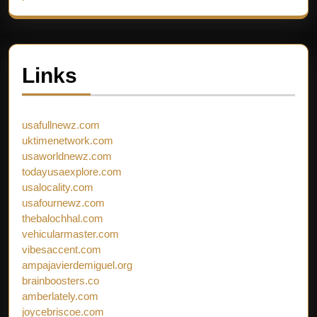
Links
usafullnewz.com
uktimenetwork.com
usaworldnewz.com
todayusaexplore.com
usalocality.com
usafournewz.com
thebalochhal.com
vehicularmaster.com
vibesaccent.com
ampajavierdemiguel.org
brainboosters.co
amberlately.com
joycebriscoe.com