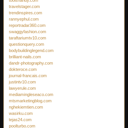
toolshandy.com
travelstager.com
trendinspires.com
rannyephul.com
reportradar360.com
swaggyfashion.com
taraftariumtv10.com
questionquery.com
bodybuildinglegend.com
brilliant-nails.com
dandr-photography.com
dokteroce.com
journal-francais.com
justintv10.com
lawyerule.com
mediamingleseaco.com
mtsmarketingblog.com
nghekiemtien.com
wasirku.com
tejas24.com
poolturbo.com