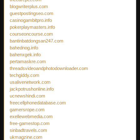
blogwriterplus.com
guestpostingseo.com
casinogambitpro.info
pokerplaymasters.info
courseoncourse.com
bantinbatdongsan247.com
bahednog.info
bahenxgek.info
pertamaskre.com
threadsvideoandphotodownloader.com
techgiddy.com
usalivenetwork.com
jackpotrushonline.info
ucnewshindi.com
freecellphonedatabase.com
gamersrope.com
exellewebmedia.com
free-gamestop.com
sinbadtravels.com
ukmagzine.com