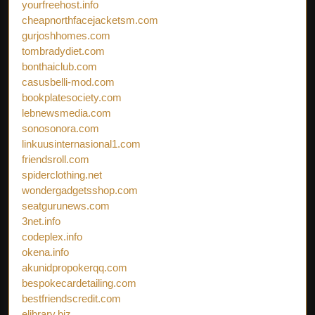
yourfreehost.info
cheapnorthfacejacketsm.com
gurjoshhomes.com
tombradydiet.com
bonthaiclub.com
casusbelli-mod.com
bookplatesociety.com
lebnewsmedia.com
sonosonora.com
linkuusinternasional1.com
friendsroll.com
spiderclothing.net
wondergadgetsshop.com
seatgurunews.com
3net.info
codeplex.info
okena.info
akunidpropokerqq.com
bespokecardetailing.com
bestfriendscredit.com
elibrary.biz