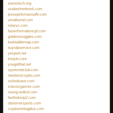
wareztech.org
usabestnetwork.com
jessepinkmanoutfit.com
umailsend.com
retarys.com
fasterformationcpf.com
goldensnuggles.com
lookbattlemap.com
buyrdpservice.com
yesport.net
tostylo.com
yougetthat.net
sportsnetclub.com
newbestcrypto.com
oxfordsave.com
iclassicgames.com
saung-artikel.com
fasthokivip2.com
observersports.com
cryptominingplus.com