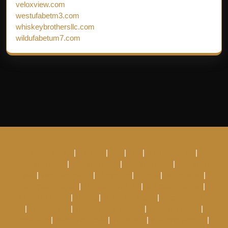
veloxview.com
westufabetm3.com
whiskeybrothersllc.com
wildufabetum7.com
menuqq pkv
|
situs qq
|
pkv
|
pkv
|
dominoqq pkv
|
dominoqq pkv
|
dominoqq pkv
|
dominoqq pkv
|
dominoqq
pkv
|
situs slot gacor
|
slot gacor
|
sbobet
|
pkv games
|
slot gacor resmi
|
slot gacor hari ini
|
slot gacor hari ini
|
situs slot gacor
|
slot pg
|
slot anti rungkat
|
pragmatic play
|
slot maxwin
|
slot demo pragmatic
|
situs slot gacor
|
x500 slot
|
demo slot x500
|
slot demo
|
mahjong ways 2
|