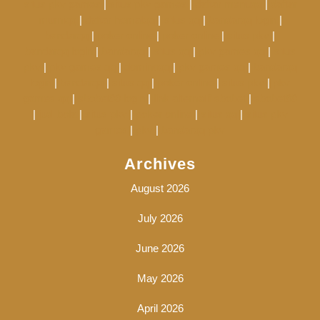
situs pkv games
|
situs pkv games
|
daftar menuqq
|
daftar
murniqq
|
daftar hematqq
|
situs qq
|
bandarqq login
|
bandarqq
|
poker online
|
poker online
|
situs pkv
|
bandarqq login
|
bandarqq
|
situs qq
|
pkv games qq
|
situs
pkv
|
pkv games qq
|
dominoqq
|
pkv games qq
|
bandarqq
login
|
bandarqq
|
situs qq
|
poker online
|
situs pkv
|
pkv
games qq
|
sbobet88 login
|
link alternatif sbobet
|
sbobet88
|
judi bola
|
situs pkv
|
poker online
|
situs qq
|
situs pkv
games
|
pkv
|
bandarqq pkv
Archives
August 2026
July 2026
June 2026
May 2026
April 2026