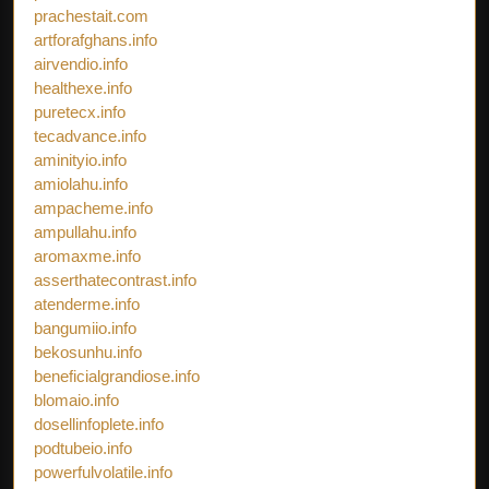
prachestait.com
artforafghans.info
airvendio.info
healthexe.info
puretecx.info
tecadvance.info
aminityio.info
amiolahu.info
ampacheme.info
ampullahu.info
aromaxme.info
asserthatecontrast.info
atenderme.info
bangumiio.info
bekosunhu.info
beneficialgrandiose.info
blomaio.info
dosellinfoplete.info
podtubeio.info
powerfulvolatile.info