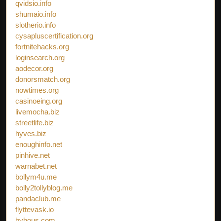
qvidsio.info
shumaio.info
slotherio.info
cysapluscertification.org
fortnitehacks.org
loginsearch.org
aodecor.org
donorsmatch.org
nowtimes.org
casinoeing.org
livemocha.biz
streetlife.biz
hyves.biz
enoughinfo.net
pinhive.net
warnabet.net
bollym4u.me
bolly2tollyblog.me
pandaclub.me
flyttevask.io
byhous.com