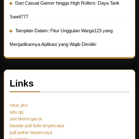
Dari Casual Gamer hingga High Rollers: Daya Tarik
Sawit777
Tampilan Dalam: Fitur Unggulan Warga123 yang
Menjadikannya Aplikasi yang Wajib Dimiliki
Links
situs pkv
adu qq
slot demo gacor
bandar judi bola terpercaya
judi poker terpercaya