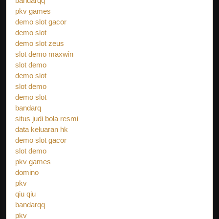
bandarqq
pkv games
demo slot gacor
demo slot
demo slot zeus
slot demo maxwin
slot demo
demo slot
slot demo
demo slot
bandarq
situs judi bola resmi
data keluaran hk
demo slot gacor
slot demo
pkv games
domino
pkv
qiu qiu
bandarqq
pkv