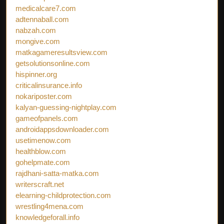
medicalcare7.com
adtennaball.com
nabzah.com
mongive.com
matkagameresultsview.com
getsolutionsonline.com
hispinner.org
criticalinsurance.info
nokariposter.com
kalyan-guessing-nightplay.com
gameofpanels.com
androidappsdownloader.com
usetimenow.com
healthblow.com
gohelpmate.com
rajdhani-satta-matka.com
writerscraft.net
elearning-childprotection.com
wrestling4mena.com
knowledgeforall.info