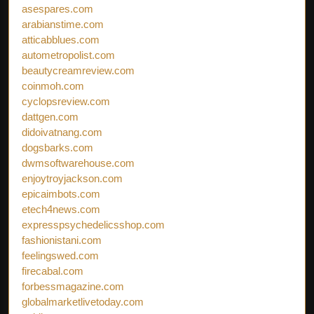
asespares.com
arabianstime.com
atticabblues.com
autometropolist.com
beautycreamreview.com
coinmoh.com
cyclopsreview.com
dattgen.com
didoivatnang.com
dogsbarks.com
dwmsoftwarehouse.com
enjoytroyjackson.com
epicaimbots.com
etech4news.com
expresspsychedelicsshop.com
fashionistani.com
feelingswed.com
firecabal.com
forbessmagazine.com
globalmarketlivetoday.com