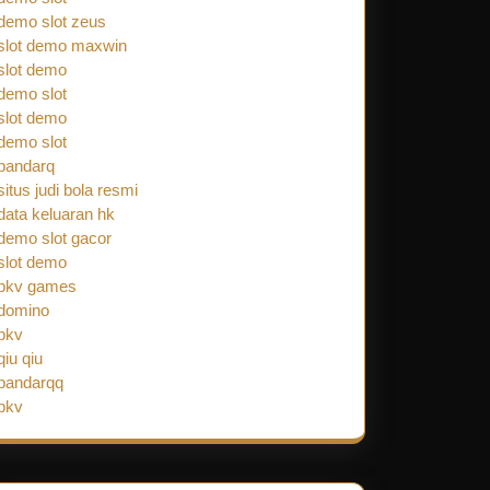
demo slot zeus
slot demo maxwin
slot demo
demo slot
slot demo
demo slot
bandarq
situs judi bola resmi
data keluaran hk
demo slot gacor
slot demo
pkv games
domino
pkv
qiu qiu
bandarqq
pkv