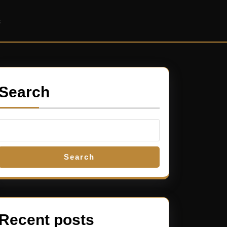
t
Search
Search
Recent posts