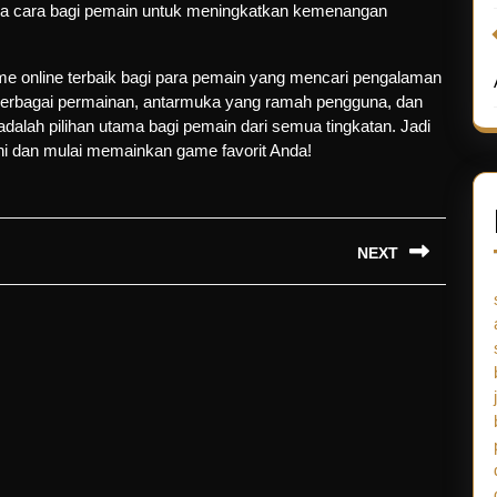
 ada cara bagi pemain untuk meningkatkan kemenangan
me online terbaik bagi para pemain yang mencari pengalaman
rbagai permainan, antarmuka yang ramah pengguna, dan
alah pilihan utama bagi pemain dari semua tingkatan. Jadi
ni dan mulai memainkan game favorit Anda!
NEXT
Next
post: