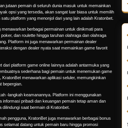
ngan jutaan pemain di seluruh dunia masuk untuk memainkan
yak opsi yang tersedia, akan sangat luar biasa untuk memilih
satu platform yang menonjol dari yang lain adalah Kratonbet.
ng menawarkan berbagai permainan untuk dinikmati para
 poker, dan roulette hingga taruhan olahraga dan olahraga
rang. Platform ini juga menawarkan permainan dealer
eraksi dengan dealer nyata saat memainkan game favorit
 dari platform game online lainnya adalah antarmuka yang
 membuatnya sederhana bagi pemain untuk menemukan game
tu, KratonBet menawarkan aplikasi seluler, memungkinkan
 bepergian.
ngkah -langkah keamanannya. Platform ini menggunakan
a informasi pribadi dan keuangan pemain tetap aman dan
ilindungi saat bermain di Kratonbet.
amah pengguna, KratonBet juga menawarkan berbagai bonus
us selamat datang untuk pemain baru hingga promosi