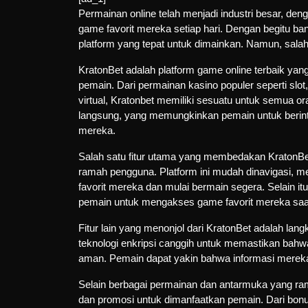
Permainan online telah menjadi industri besar, de
game favorit mereka setiap hari. Dengan begitu ban
platform yang tepat untuk dimainkan. Namun, salah 
KratonBet adalah platform game online terbaik ya
pemain. Dari permainan kasino populer seperti slot,
virtual, Kratonbet memiliki sesuatu untuk semua o
langsung, yang memungkinkan pemain untuk berint
mereka.
Salah satu fitur utama yang membedakan KratonBet
ramah pengguna. Platform ini mudah dinavigasi,
favorit mereka dan mulai bermain segera. Selain i
pemain untuk mengakses game favorit mereka saat
Fitur lain yang menonjol dari KratonBet adalah la
teknologi enkripsi canggih untuk memastikan bahw
aman. Pemain dapat yakin bahwa informasi mereka d
Selain berbagai permainan dan antarmuka yang r
dan promosi untuk dimanfaatkan pemain. Dari bon