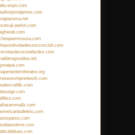
altu-expo.com
authorjennijames.com
viajearoma.net
tsutsuji-parkin.com
agharab.com
cheapammousa.com
thepositiveladiessoccerclub.com
recetasdecocinafaciles.com
naildesignsidea.net
greatpai.com
paperlanterntheatre.org
freeworshipnetwork.com
watercraftllc.com
abourge.com
afiliixs.com
alharammallz.com
americanbulletins.com
asespares.com
arabianstime.com
atticabblues.com