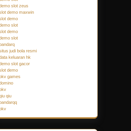
demo slot zeus
slot demo maxwin
slot demo
demo slot
slot demo
demo slot
bandarq
situs judi bola resmi
data keluaran hk
demo slot gacor
slot demo
pkv games
domino
pkv
qiu qiu
bandarqq
pkv