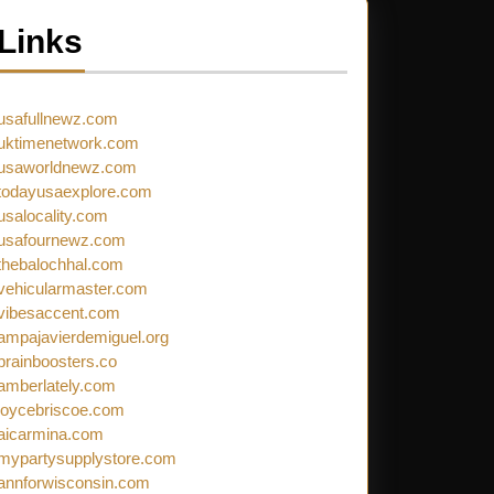
Links
usafullnewz.com
uktimenetwork.com
usaworldnewz.com
todayusaexplore.com
usalocality.com
usafournewz.com
thebalochhal.com
vehicularmaster.com
vibesaccent.com
ampajavierdemiguel.org
brainboosters.co
amberlately.com
joycebriscoe.com
aicarmina.com
mypartysupplystore.com
annforwisconsin.com