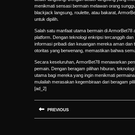
menikmati sensasi bermain melawan orang sungguh
blackjack langsung, roulette, atau bakarat, ArmorB
untuk dipilih.
Salah satu manfaat utama bermain di ArmorBet78 
platform. Dengan teknologi enkripsi tercanggih dan
informasi pribadi dan keuangan mereka aman dan ter
otoritas yang berwenang, memastikan bahwa semua
Secara keseluruhan, ArmorBet78 menawarkan penga
pemain. Dengan beragam pilihan hiburan, teknologi
utama bagi mereka yang ingin menikmati permainan
mulailah merasakan kegembiraan dari beragam pil
[ad_2]
Post
PREVIOUS
navigation
Previous
post: