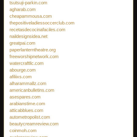
tsutsuji-parkin.com
agharab.com
cheapammousa.com
thepositiveladiessoccerclub.com
recetasdecocinafaciles.com
naildesignsidea.net
greatpai.com
paperlanterntheatre.org
freeworshipnetwork.com
watercraftllc.com
abourge.com
afiliixs.com
alharammallz.com
americanbulletins.com
asespares.com
arabianstime.com
atticabblues.com
autometropolist.com
beautycreamreview.com
coinmoh.com