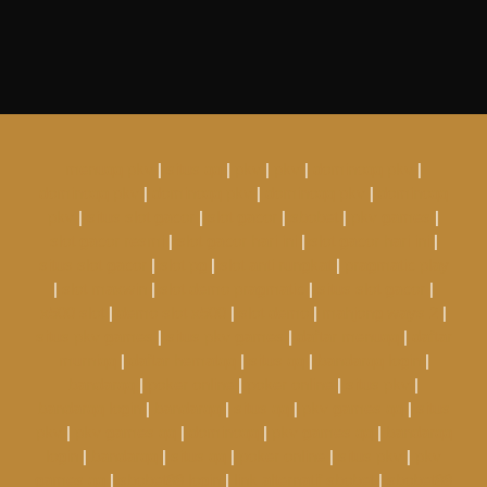
menuqq pkv
|
situs qq
|
pkv
|
pkv
|
dominoqq pkv
|
dominoqq pkv
|
dominoqq pkv
|
dominoqq pkv
|
dominoqq
pkv
|
situs slot gacor
|
slot gacor
|
sbobet
|
pkv games
|
slot gacor resmi
|
slot gacor hari ini
|
slot gacor hari ini
|
situs slot gacor
|
slot pg
|
slot anti rungkat
|
pragmatic play
|
slot maxwin
|
slot demo pragmatic
|
situs slot gacor
|
x500 slot
|
demo slot x500
|
slot demo
|
mahjong ways 2
|
situs pkv games
|
situs pkv games
|
daftar menuqq
|
daftar
murniqq
|
daftar hematqq
|
situs qq
|
bandarqq login
|
bandarqq
|
poker online
|
poker online
|
situs pkv
|
bandarqq login
|
bandarqq
|
situs qq
|
pkv games qq
|
situs
pkv
|
pkv games qq
|
dominoqq
|
pkv games qq
|
bandarqq
login
|
bandarqq
|
situs qq
|
poker online
|
situs pkv
|
pkv
games qq
|
sbobet88 login
|
link alternatif sbobet
|
sbobet88