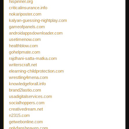
hispinner.org
criticalinsurance.info
nokariposter.com
kalyan-guessing-nightplay.com
gameofpanels.com
androidappsdownloader.com
usetimenow.com
healthblow.com
gohelpmate.com
rajdhani-satta-matka.com
writerscraft.net
elearning-childprotection.com
wrestling4mena.com
knowledgeforall.info
brand2lastio.com
usadigitalservices.com
socialhoppers.com
creativedream.net
n2315.com
getwebonline.com
onlyfansheaven.com