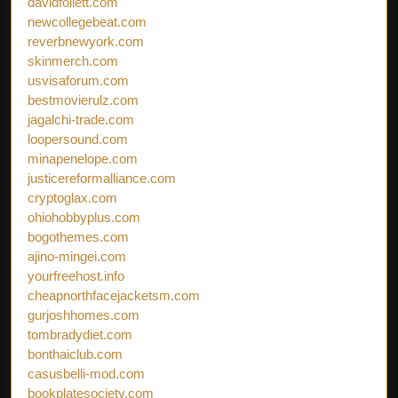
davidfollett.com
newcollegebeat.com
reverbnewyork.com
skinmerch.com
usvisaforum.com
bestmovierulz.com
jagalchi-trade.com
loopersound.com
minapenelope.com
justicereformalliance.com
cryptoglax.com
ohiohobbyplus.com
bogothemes.com
ajino-mingei.com
yourfreehost.info
cheapnorthfacejacketsm.com
gurjoshhomes.com
tombradydiet.com
bonthaiclub.com
casusbelli-mod.com
bookplatesociety.com