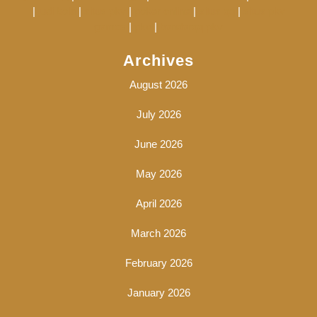
|
judi bola
|
situs pkv
|
poker online
|
situs qq
|
situs pkv
games
|
pkv
|
bandarqq pkv
Archives
August 2026
July 2026
June 2026
May 2026
April 2026
March 2026
February 2026
January 2026