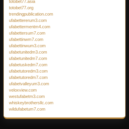
totobet77.asia
totobet77.org
trendingpublication.com
ufabettererum3.com
ufabettermentm4.com
ufabettersum7.com
ufabettinwm7.com
ufabettinwum3.com
ufabetunitedm3.com
ufabetunitedm7.com
ufabetuskedm7.com
ufabetutoredm3.com
ufabetutoredm7.com
ufabetvalleyum3.com
veloxview.com
westufabetm3.com
whiskeybrothersllc.com
wildufabetum7.com