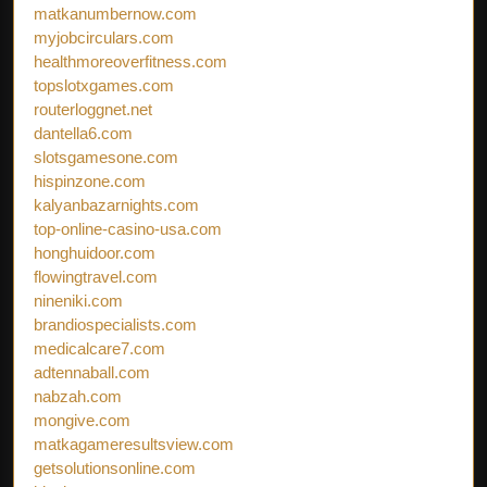
matkanumbernow.com
myjobcirculars.com
healthmoreoverfitness.com
topslotxgames.com
routerloggnet.net
dantella6.com
slotsgamesone.com
hispinzone.com
kalyanbazarnights.com
top-online-casino-usa.com
honghuidoor.com
flowingtravel.com
nineniki.com
brandiospecialists.com
medicalcare7.com
adtennaball.com
nabzah.com
mongive.com
matkagameresultsview.com
getsolutionsonline.com