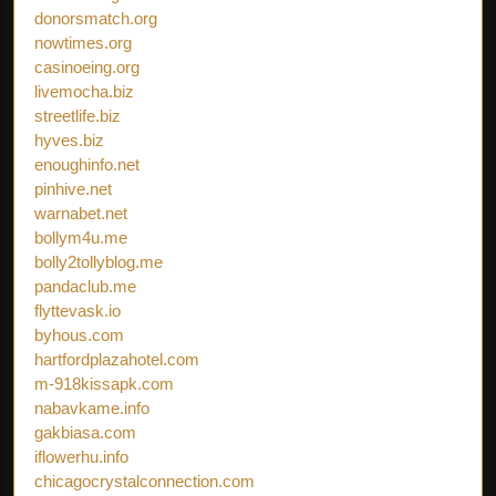
donorsmatch.org
nowtimes.org
casinoeing.org
livemocha.biz
streetlife.biz
hyves.biz
enoughinfo.net
pinhive.net
warnabet.net
bollym4u.me
bolly2tollyblog.me
pandaclub.me
flyttevask.io
byhous.com
hartfordplazahotel.com
m-918kissapk.com
nabavkame.info
gakbiasa.com
iflowerhu.info
chicagocrystalconnection.com