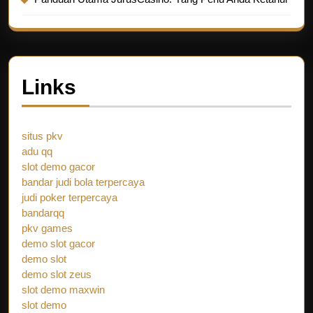
Links
situs pkv
adu qq
slot demo gacor
bandar judi bola terpercaya
judi poker terpercaya
bandarqq
pkv games
demo slot gacor
demo slot
demo slot zeus
slot demo maxwin
slot demo