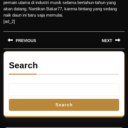
pemain utama di industri musik selama bertahun-tahun yang
akan datang. Nantikan Bakar77, karena bintang yang sedang
naik daun ini baru saja memulai.
[ad_2]
Post
PREVIOUS
NEXT
navigation
Previous
Next
post:
post:
Search
Search