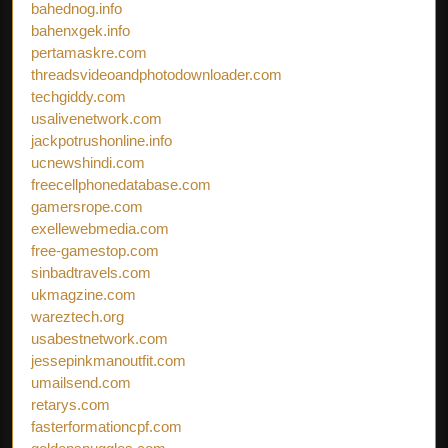
bahednog.info
bahenxgek.info
pertamaskre.com
threadsvideoandphotodownloader.com
techgiddy.com
usalivenetwork.com
jackpotrushonline.info
ucnewshindi.com
freecellphonedatabase.com
gamersrope.com
exellewebmedia.com
free-gamestop.com
sinbadtravels.com
ukmagzine.com
wareztech.org
usabestnetwork.com
jessepinkmanoutfit.com
umailsend.com
retarys.com
fasterformationcpf.com