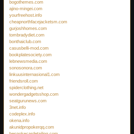
bogothemes.com
ajino-mingei.com
yourfreehost.info
cheapnorthfacejacketsm.com
gurjoshhomes.com
tombradydiet.com
bonthaiclub.com
casusbelli-mod.com
bookplatesociety.com
lebnewsmedia.com
sonosonora.com
linkuusinternasional1.com
friendsroll.com
spiderclothing.net
wondergadgetsshop.com
seatgurunews.com
3net.info
codeplex.info
okena.info
akunidpropokerqq.com
bespokecardetailing.com