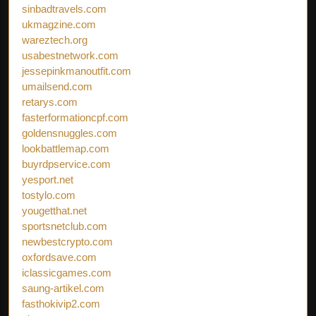
sinbadtravels.com
ukmagzine.com
wareztech.org
usabestnetwork.com
jessepinkmanoutfit.com
umailsend.com
retarys.com
fasterformationcpf.com
goldensnuggles.com
lookbattlemap.com
buyrdpservice.com
yesport.net
tostylo.com
yougetthat.net
sportsnetclub.com
newbestcrypto.com
oxfordsave.com
iclassicgames.com
saung-artikel.com
fasthokivip2.com