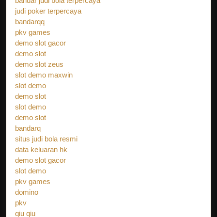
bandar judi bola terpercaya
judi poker terpercaya
bandarqq
pkv games
demo slot gacor
demo slot
demo slot zeus
slot demo maxwin
slot demo
demo slot
slot demo
demo slot
bandarq
situs judi bola resmi
data keluaran hk
demo slot gacor
slot demo
pkv games
domino
pkv
qiu qiu