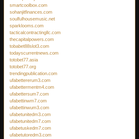
smartcoolbox.com
sohanjitfinances.com
soulfulhousemusic.net
sparklooms.com
tacticalcontractingllc.com
thecapitalpowers.com
tobabet88slot3.com
todayscurrentnews.com
totobet77.asia
totobet77.org
trendingpublication.com
ufabettererum3.com
ufabettermentm4.com
ufabettersum7.com
ufabettinwm7.com
ufabettinwum3.com
ufabetunitedm3.com
ufabetunitedm7.com
ufabetuskedm7.com
ufabetutoredm3.com