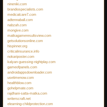
nineniki.com
brandiospecialists.com
medicalcare7.com
adtennaball.com
nabzah.com
mongive.com
matkagameresultsview.com
getsolutionsonline.com
hispinner.org
criticalinsurance.info
nokariposter.com
kalyan-guessing-nightplay.com
gameofpanels.com
androidappsdownloader.com
usetimenow.com
healthblow.com
gohelpmate.com
rajdhani-satta-matka.com
writerscraft.net
elearning-childprotection.com