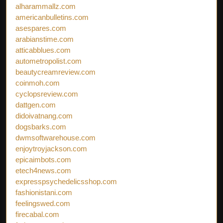
alharammallz.com
americanbulletins.com
asespares.com
arabianstime.com
atticabblues.com
autometropolist.com
beautycreamreview.com
coinmoh.com
cyclopsreview.com
dattgen.com
didoivatnang.com
dogsbarks.com
dwmsoftwarehouse.com
enjoytroyjackson.com
epicaimbots.com
etech4news.com
expresspsychedelicsshop.com
fashionistani.com
feelingswed.com
firecabal.com