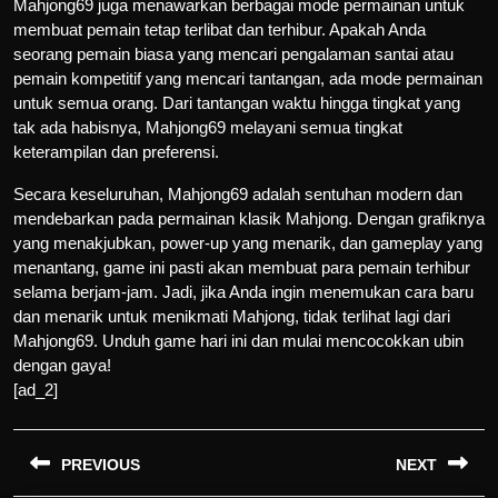
Mahjong69 juga menawarkan berbagai mode permainan untuk
membuat pemain tetap terlibat dan terhibur. Apakah Anda
seorang pemain biasa yang mencari pengalaman santai atau
pemain kompetitif yang mencari tantangan, ada mode permainan
untuk semua orang. Dari tantangan waktu hingga tingkat yang
tak ada habisnya, Mahjong69 melayani semua tingkat
keterampilan dan preferensi.
Secara keseluruhan, Mahjong69 adalah sentuhan modern dan
mendebarkan pada permainan klasik Mahjong. Dengan grafiknya
yang menakjubkan, power-up yang menarik, dan gameplay yang
menantang, game ini pasti akan membuat para pemain terhibur
selama berjam-jam. Jadi, jika Anda ingin menemukan cara baru
dan menarik untuk menikmati Mahjong, tidak terlihat lagi dari
Mahjong69. Unduh game hari ini dan mulai mencocokkan ubin
dengan gaya!
[ad_2]
Post
PREVIOUS
NEXT
navigation