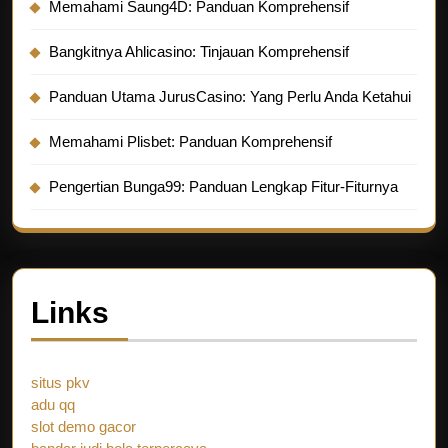
Memahami Saung4D: Panduan Komprehensif
Bangkitnya Ahlicasino: Tinjauan Komprehensif
Panduan Utama JurusCasino: Yang Perlu Anda Ketahui
Memahami Plisbet: Panduan Komprehensif
Pengertian Bunga99: Panduan Lengkap Fitur-Fiturnya
Links
situs pkv
adu qq
slot demo gacor