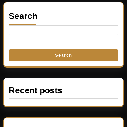
Previous
Next
post:
post:
Search
Search
Recent posts