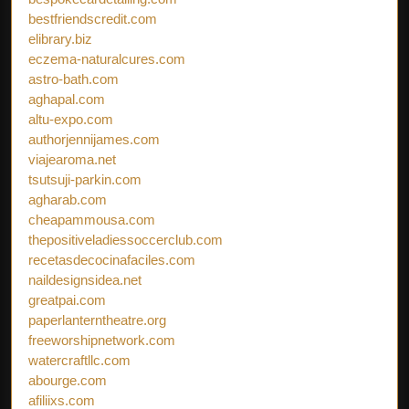
bestfriendscredit.com
elibrary.biz
eczema-naturalcures.com
astro-bath.com
aghapal.com
altu-expo.com
authorjennijames.com
viajearoma.net
tsutsuji-parkin.com
agharab.com
cheapammousa.com
thepositiveladiessoccerclub.com
recetasdecocinafaciles.com
naildesignsidea.net
greatpai.com
paperlanterntheatre.org
freeworshipnetwork.com
watercraftllc.com
abourge.com
afiliixs.com