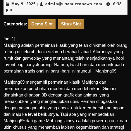
May
admin@usami
May 9, 2025
admin@usamicronews.com
6:38
|
|
9,
pm
2025
Categories:
Demo Slot
Situs Slot
[ad_1]
Mahjong adalah permainan klasik yang telah dinikmati oleh orang
-orang di seluruh dunia selama berabad -abad. Aturannya yang
rumit dan gameplay yang menantang telah menjadikannya hobi
favorit bagi banyak orang. Namun, twist baru dan menarik pada
permainan tradisional ini baru -baru ini muncul – Mahjong69.
Mahjong69 mengambil permainan klasik Mahjong dan
memberikan perubahan modern dan mendebarkan. Gim ini
dimainkan di papan 3D dengan grafik dan animasi yang
menakjubkan yang menghidupkan ubin. Pemain ditugaskan
dengan pasangan ubin yang cocok untuk membersihkan papan
dan maju ke level berikutnya. Tapi apa yang membedakan
Mahjong69 dari game Mahjong lainnya adalah power-up unik dan
ubin khusus yang menambah lapisan kegembiraan dan strategi