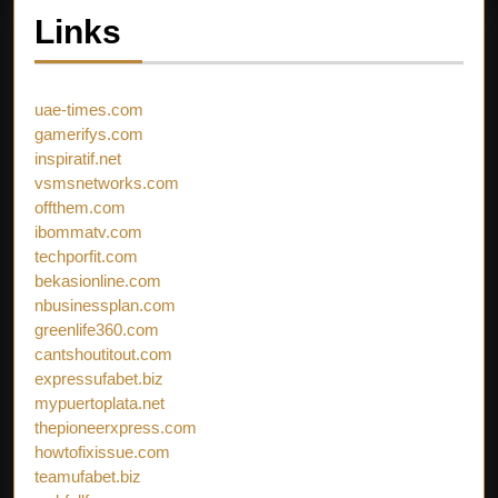
Links
uae-times.com
gamerifys.com
inspiratif.net
vsmsnetworks.com
offthem.com
ibommatv.com
techporfit.com
bekasionline.com
nbusinessplan.com
greenlife360.com
cantshoutitout.com
expressufabet.biz
mypuertoplata.net
thepioneerxpress.com
howtofixissue.com
teamufabet.biz