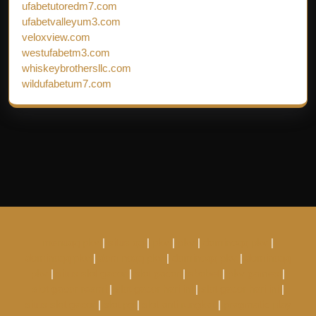
ufabetutoredm7.com
ufabetvalleyum3.com
veloxview.com
westufabetm3.com
whiskeybrothersllc.com
wildufabetum7.com
menuqq pkv
|
situs qq
|
pkv
|
pkv
|
dominoqq pkv
|
dominoqq pkv
|
dominoqq pkv
|
dominoqq pkv
|
dominoqq
pkv
|
situs slot gacor
|
slot gacor
|
sbobet
|
pkv games
|
slot gacor resmi
|
slot gacor hari ini
|
slot gacor hari ini
|
situs slot gacor
|
slot pg
|
slot anti rungkat
|
pragmatic play