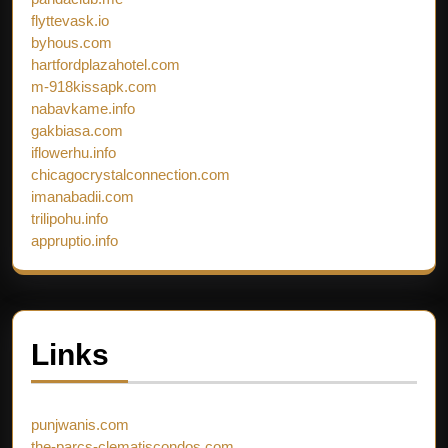
flyttevask.io
byhous.com
hartfordplazahotel.com
m-918kissapk.com
nabavkame.info
gakbiasa.com
iflowerhu.info
chicagocrystalconnection.com
imanabadii.com
trilipohu.info
appruptio.info
Links
punjwanis.com
the-parcs-clematiscondos.com