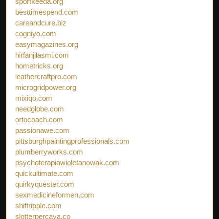
sportkeeda.org
besttimespend.com
careandcure.biz
cogniyo.com
easymagazines.org
hirfanjilasmi.com
hometricks.org
leathercraftpro.com
microgridpower.org
mixiqo.com
needglobe.com
ortocoach.com
passionawe.com
pittsburghpaintingprofessionals.com
plumberryworks.com
psychoterapiawioletanowak.com
quickultimate.com
quirkyquester.com
sexmedicineformen.com
shiftripple.com
slotterpercaya.co