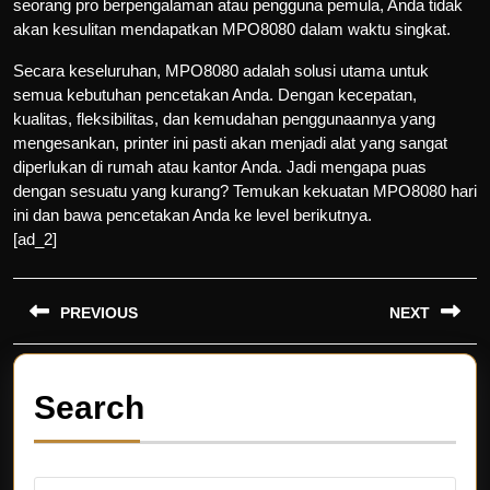
seorang pro berpengalaman atau pengguna pemula, Anda tidak
akan kesulitan mendapatkan MPO8080 dalam waktu singkat.
Secara keseluruhan, MPO8080 adalah solusi utama untuk
semua kebutuhan pencetakan Anda. Dengan kecepatan,
kualitas, fleksibilitas, dan kemudahan penggunaannya yang
mengesankan, printer ini pasti akan menjadi alat yang sangat
diperlukan di rumah atau kantor Anda. Jadi mengapa puas
dengan sesuatu yang kurang? Temukan kekuatan MPO8080 hari
ini dan bawa pencetakan Anda ke level berikutnya.
[ad_2]
Post
PREVIOUS
NEXT
navigation
Previous
Next
post:
post:
Search