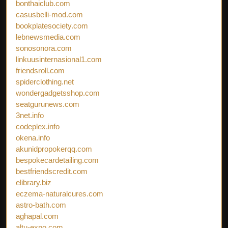
bonthaiclub.com
casusbelli-mod.com
bookplatesociety.com
lebnewsmedia.com
sonosonora.com
linkuusinternasional1.com
friendsroll.com
spiderclothing.net
wondergadgetsshop.com
seatgurunews.com
3net.info
codeplex.info
okena.info
akunidpropokerqq.com
bespokecardetailing.com
bestfriendscredit.com
elibrary.biz
eczema-naturalcures.com
astro-bath.com
aghapal.com
altu-expo.com