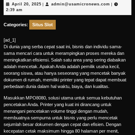
April
admin@usa
April 20, 2025
admin@usamicronews.com
|
|
20,
2:39 am
2025
Categories:
Situs Slot
[ad_1]
Di dunia yang serba cepat saat ini, bisnis dan individu sama-
sama mencari cara untuk merampingkan proses mereka dan
meningkatkan efisiensi. Salah satu area yang sering diabaikan
adalah mencetak. Apakah Anda adalah pemilik usaha kecil,
seorang siswa, atau hanya seseorang yang mencetak banyak
dokumen di rumah, memiliki printer yang tepat dapat membuat
perbedaan dunia dalam hal waktu, biaya, dan kualitas.
Masukkan MPO8080, solusi utama untuk semua kebutuhan
pencetakan Anda. Printer yang kuat ini dirancang untuk
menangani pencetakan volume tinggi dengan mudah,
membuatnya sempurna untuk bisnis yang perlu mencetak
sejumlah besar dokumen dengan cepat dan efisien. Dengan
kecepatan cetak maksimum hingga 80 halaman per menit,