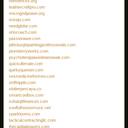
hometricks.org
leathercraftpro.com
microgridpower.org
mixiqo.com
needglobe.com
ortocoach.com
passionawe.com
pittsburghpaintingprofessionals.com
plumberryworks.com
psychoterapiawioletanowak.com
quickultimate.com
quirkyquester.com
sexmedicineformen.com
shiftripple.com
slotterpercaya.co
smartcoolbox.com
sohanjitfinances.com
soulfulhousemusic.net
sparklooms.com
tacticalcontractingllc.com
thecapitalpowers.com