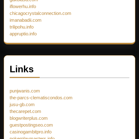
iflowerhu.info
chicagocrystalconnection.com
imanabadii.com
trilipohu.info
appruptio.info
Links
punjwanis.com
the-parcs-clematiscondos.com
jusu-gb.com
thecarepet.com
blogwriterplus.com
guestpostingseo.com
casinogambitpro.info
pokerplaymasters.info