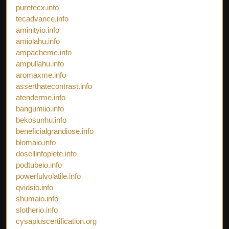
puretecx.info
tecadvance.info
aminityio.info
amiolahu.info
ampacheme.info
ampullahu.info
aromaxme.info
asserthatecontrast.info
atenderme.info
bangumiio.info
bekosunhu.info
beneficialgrandiose.info
blomaio.info
dosellinfoplete.info
podtubeio.info
powerfulvolatile.info
qvidsio.info
shumaio.info
slotherio.info
cysapluscertification.org