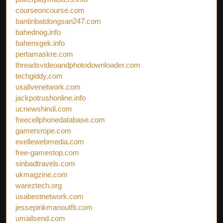
courseoncourse.com
bantinbatdongsan247.com
bahednog.info
bahenxgek.info
pertamaskre.com
threadsvideoandphotodownloader.com
techgiddy.com
usalivenetwork.com
jackpotrushonline.info
ucnewshindi.com
freecellphonedatabase.com
gamersrope.com
exellewebmedia.com
free-gamestop.com
sinbadtravels.com
ukmagzine.com
wareztech.org
usabestnetwork.com
jessepinkmanoutfit.com
umailsend.com