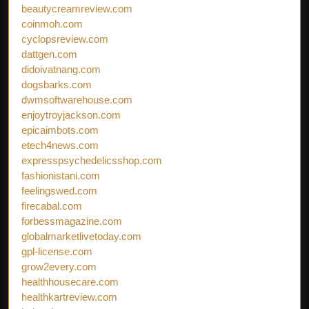
beautycreamreview.com
coinmoh.com
cyclopsreview.com
dattgen.com
didoivatnang.com
dogsbarks.com
dwmsoftwarehouse.com
enjoytroyjackson.com
epicaimbots.com
etech4news.com
expresspsychedelicsshop.com
fashionistani.com
feelingswed.com
firecabal.com
forbessmagazine.com
globalmarketlivetoday.com
gpl-license.com
grow2every.com
healthhousecare.com
healthkartreview.com