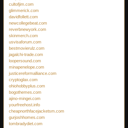
cultofjim.com
glimmerick.com
davidfollett.com
newcollegebeat.com
reverbnewyork.com
skinmerch.com
usvisaforum.com
bestmovierulz.com
jagalchi-trade.com
loopersound.com
minapenelope.com
justicereformalliance.com
cryptoglax.com
ohiohobbyplus.com
bogothemes.com
ajino-mingei.com
yourfreehost.info
cheapnorthfacejacketsm.com
gurjoshhomes.com
tombradydiet.com