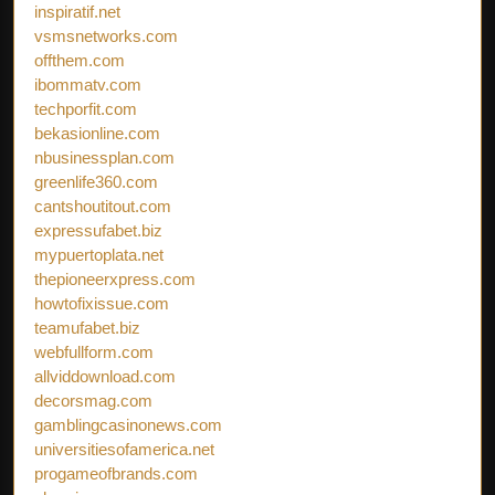
inspiratif.net
vsmsnetworks.com
offthem.com
ibommatv.com
techporfit.com
bekasionline.com
nbusinessplan.com
greenlife360.com
cantshoutitout.com
expressufabet.biz
mypuertoplata.net
thepioneerxpress.com
howtofixissue.com
teamufabet.biz
webfullform.com
allviddownload.com
decorsmag.com
gamblingcasinonews.com
universitiesofamerica.net
progameofbrands.com