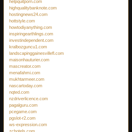
helpquitporn.com
highqualitybanknote.com
hostingnews24.com
hottstyle.com
howtodiyanything.com
inspiringearthlings.com
investindependent.com
kralbozguncu1.com
landscapinggainesvillefl.com
maisonhauturier.com
mascreator.com
menafahmi.com
mukhtarmeer.com
nascartoday.com
nqted.com
nzdriverlicence.com
pagalguru.com
pcegame.com
pgslot-r2.com
ws-expression.com
zchotels.com