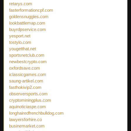
retarys.com
fasterformationcpf.com
goldensnuggles.com
lookbattlemap.com
buyrdpservice.com
yesport.net
tostylo.com
yougetthat.net
sportsnetclub.com
newbestcrypto.com
oxfordsave.com
iclassicgames.com
saung-artikel.com
fasthokivip2.com
observersports.com
cryptominingplus.com
aquinoticiaspe.com
longhairedfrenchbulldog.com
lawyersforhire.co
businemarket.com