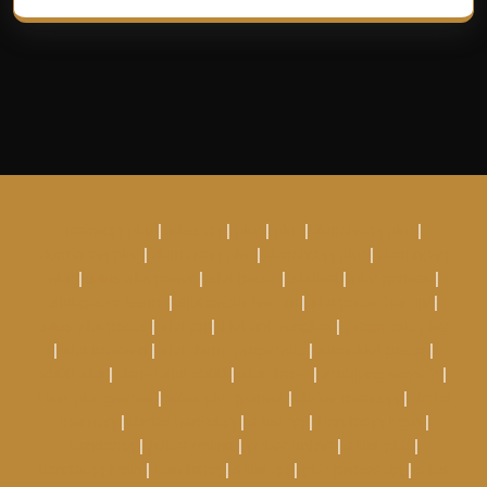
menuqq pkv
|
situs qq
|
pkv
|
pkv
|
dominoqq pkv
|
dominoqq pkv
|
dominoqq pkv
|
dominoqq pkv
|
dominoqq
pkv
|
situs slot gacor
|
slot gacor
|
sbobet
|
pkv games
|
slot gacor resmi
|
slot gacor hari ini
|
slot gacor hari ini
|
situs slot gacor
|
slot pg
|
slot anti rungkat
|
pragmatic play
|
slot maxwin
|
slot demo pragmatic
|
situs slot gacor
|
x500 slot
|
demo slot x500
|
slot demo
|
mahjong ways 2
|
situs pkv games
|
situs pkv games
|
daftar menuqq
|
daftar
murniqq
|
daftar hematqq
|
situs qq
|
bandarqq login
|
bandarqq
|
poker online
|
poker online
|
situs pkv
|
bandarqq login
|
bandarqq
|
situs qq
|
pkv games qq
|
situs