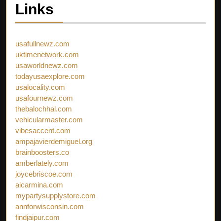
Links
usafullnewz.com
uktimenetwork.com
usaworldnewz.com
todayusaexplore.com
usalocality.com
usafournewz.com
thebalochhal.com
vehicularmaster.com
vibesaccent.com
ampajavierdemiguel.org
brainboosters.co
amberlately.com
joycebriscoe.com
aicarmina.com
mypartysupplystore.com
annforwisconsin.com
findjaipur.com