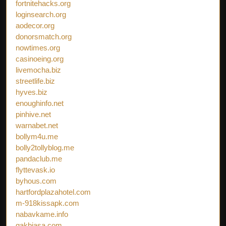
fortnitehacks.org
loginsearch.org
aodecor.org
donorsmatch.org
nowtimes.org
casinoeing.org
livemocha.biz
streetlife.biz
hyves.biz
enoughinfo.net
pinhive.net
warnabet.net
bollym4u.me
bolly2tollyblog.me
pandaclub.me
flyttevask.io
byhous.com
hartfordplazahotel.com
m-918kissapk.com
nabavkame.info
gakbiasa.com