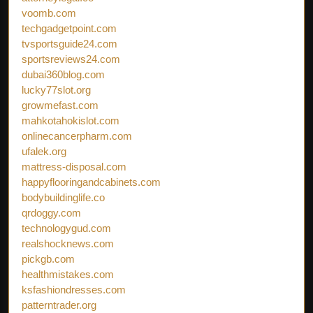
voomb.com
techgadgetpoint.com
tvsportsguide24.com
sportsreviews24.com
dubai360blog.com
lucky77slot.org
growmefast.com
mahkotahokislot.com
onlinecancerpharm.com
ufalek.org
mattress-disposal.com
happyflooringandcabinets.com
bodybuildinglife.co
qrdoggy.com
technologygud.com
realshocknews.com
pickgb.com
healthmistakes.com
ksfashiondresses.com
patterntrader.org