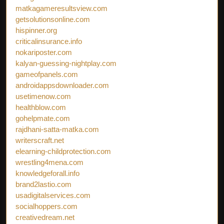
matkagameresultsview.com
getsolutionsonline.com
hispinner.org
criticalinsurance.info
nokariposter.com
kalyan-guessing-nightplay.com
gameofpanels.com
androidappsdownloader.com
usetimenow.com
healthblow.com
gohelpmate.com
rajdhani-satta-matka.com
writerscraft.net
elearning-childprotection.com
wrestling4mena.com
knowledgeforall.info
brand2lastio.com
usadigitalservices.com
socialhoppers.com
creativedream.net