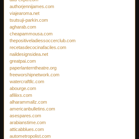
authorjennijames.com
viajearoma.net
tsutsuji-parkin.com
agharab.com
cheapammousa.com
thepositiveladiessoccerclub.com
recetasdecocinafaciles.com
naildesignsidea.net
greatpai.com
paperlanterntheatre.org
freeworshipnetwork.com
watercraftllc.com
abourge.com
afiliixs.com
alharammallz.com
americanbulletins.com
asespares.com
arabianstime.com
atticabblues.com
autometropolist.com