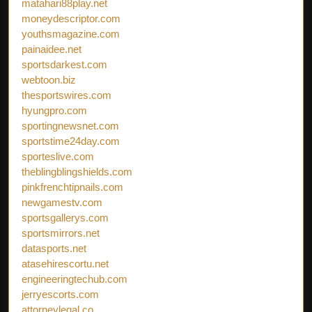
matahari88play.net
moneydescriptor.com
youthsmagazine.com
painaidee.net
sportsdarkest.com
webtoon.biz
thesportswires.com
hyungpro.com
sportingnewsnet.com
sportstime24day.com
sporteslive.com
theblingblingshields.com
pinkfrenchtipnails.com
newgamestv.com
sportsgallerys.com
sportsmirrors.net
datasports.net
atasehirescortu.net
engineeringtechub.com
jerryescorts.com
attorneylegal.co