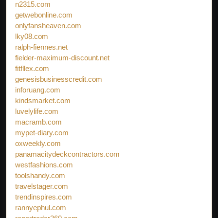
n2315.com
getwebonline.com
onlyfansheaven.com
lky08.com
ralph-fiennes.net
fielder-maximum-discount.net
fitfllex.com
genesisbusinesscredit.com
inforuang.com
kindsmarket.com
luvelylife.com
macramb.com
mypet-diary.com
oxweekly.com
panamacitydeckcontractors.com
westfashions.com
toolshandy.com
travelstager.com
trendinspires.com
rannyephul.com