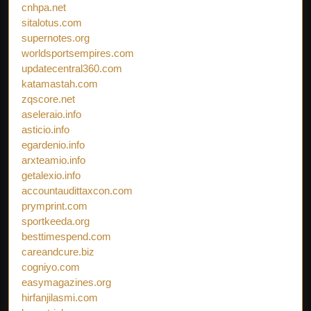
cnhpa.net
sitalotus.com
supernotes.org
worldsportsempires.com
updatecentral360.com
katamastah.com
zqscore.net
aseleraio.info
asticio.info
egardenio.info
arxteamio.info
getalexio.info
accountaudittaxcon.com
prymprint.com
sportkeeda.org
besttimespend.com
careandcure.biz
cogniyo.com
easymagazines.org
hirfanjilasmi.com