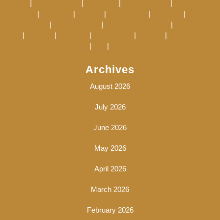
pkv
|
pkv games qq
|
dominoqq
|
pkv games qq
|
bandarqq
login
|
bandarqq
|
situs qq
|
poker online
|
situs pkv
|
pkv
games qq
|
sbobet88 login
|
link alternatif sbobet
|
sbobet88
|
judi bola
|
situs pkv
|
poker online
|
situs qq
|
situs pkv
games
|
pkv
|
bandarqq pkv
Archives
August 2026
July 2026
June 2026
May 2026
April 2026
March 2026
February 2026