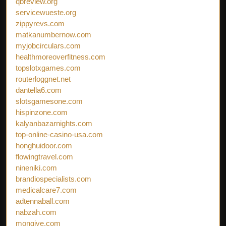
qbreview.org
servicewueste.org
zippyrevs.com
matkanumbernow.com
myjobcirculars.com
healthmoreoverfitness.com
topslotxgames.com
routerloggnet.net
dantella6.com
slotsgamesone.com
hispinzone.com
kalyanbazarnights.com
top-online-casino-usa.com
honghuidoor.com
flowingtravel.com
nineniki.com
brandiospecialists.com
medicalcare7.com
adtennaball.com
nabzah.com
mongive.com