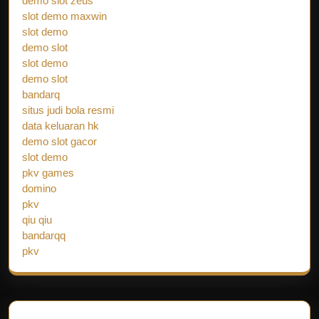
demo slot zeus
slot demo maxwin
slot demo
demo slot
slot demo
demo slot
bandarq
situs judi bola resmi
data keluaran hk
demo slot gacor
slot demo
pkv games
domino
pkv
qiu qiu
bandarqq
pkv