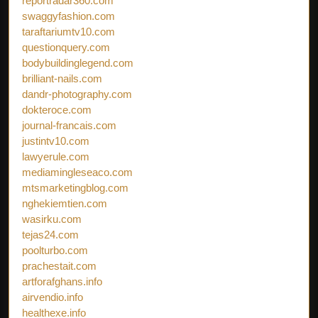
reportradar360.com
swaggyfashion.com
taraftariumtv10.com
questionquery.com
bodybuildinglegend.com
brilliant-nails.com
dandr-photography.com
dokteroce.com
journal-francais.com
justintv10.com
lawyerule.com
mediamingleseaco.com
mtsmarketingblog.com
nghekiemtien.com
wasirku.com
tejas24.com
poolturbo.com
prachestait.com
artforafghans.info
airvendio.info
healthexe.info