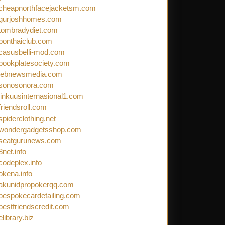
cheapnorthfacejacketsm.com
gurjoshhomes.com
tombradydiet.com
bonthaiclub.com
casusbelli-mod.com
bookplatesociety.com
lebnewsmedia.com
sonosonora.com
linkuusinternasional1.com
friendsroll.com
spiderclothing.net
wondergadgetsshop.com
seatgurunews.com
3net.info
codeplex.info
okena.info
akunidpropokerqq.com
bespokecardetailing.com
bestfriendscredit.com
elibrary.biz