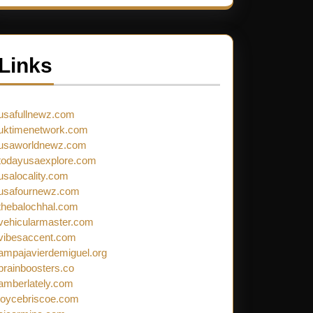
Links
usafullnewz.com
uktimenetwork.com
usaworldnewz.com
todayusaexplore.com
usalocality.com
usafournewz.com
thebalochhal.com
vehicularmaster.com
vibesaccent.com
ampajavierdemiguel.org
brainboosters.co
amberlately.com
joycebriscoe.com