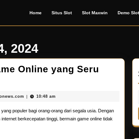
Home
Situs Slot
Slot Maxwin
Demo Slo
, 2024
ame Online yang Seru
jelajahi
nia
admin@usamicronews.com
onews.com
10:48 am
|
me
 yang populer bagi orang-orang dari segala usia. Dengan
ine
nternet berkecepatan tinggi, bermain game online tidak
ng
ru