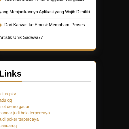
yang Menjadikannya Aplikasi yang Wajib Dimiliki
Dari Kanvas ke Emosi: Memahami Proses
Artistik Unik Sadewa77
Links
situs pkv
adu qq
slot demo gacor
bandar judi bola terpercaya
judi poker terpercaya
bandarqq