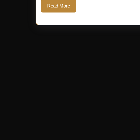
Read
be
Read More
More
og