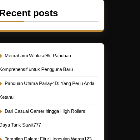
Recent posts
Memahami Winlose99: Panduan
Komprehensif untuk Pengguna Baru
Panduan Utama Parlay4D: Yang Perlu Anda
Ketahui
Dari Casual Gamer hingga High Rollers:
Daya Tarik Sawit777
Tampilan Dalam: Fitur Unggulan Warga123