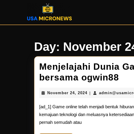
Skip
to
content
Skip
to
content
Day:
November 24
Menjelajahi Dunia G
Men
bersama ogwin88
Du
November
November 24, 2024
admin@usamicr
|
Ga
24,
2024
[ad_1] Game online telah menjadi bentuk hiburan
Onl
kemajuan teknologi dan meluasnya ketersediaan i
ya
pernah semudah atau
Se