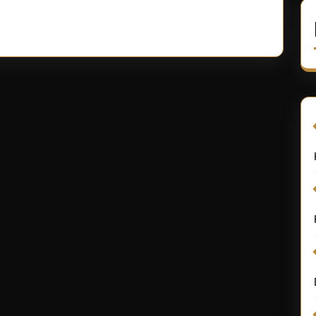
rsama
win88