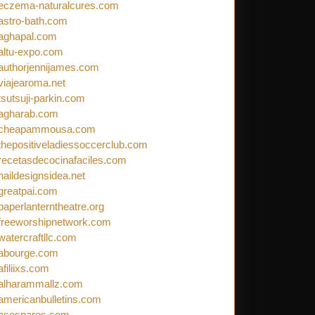
eczema-naturalcures.com
astro-bath.com
aghapal.com
altu-expo.com
authorjennijames.com
viajearoma.net
tsutsuji-parkin.com
agharab.com
cheapammousa.com
thepositiveladiessoccerclub.com
recetasdecocinafaciles.com
naildesignsidea.net
greatpai.com
paperlanterntheatre.org
freeworshipnetwork.com
watercraftllc.com
abourge.com
afiliixs.com
alharammallz.com
americanbulletins.com
asespares.com