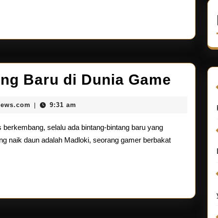
Anda
Temui
ang Baru di Dunia Game
Madlok
admin@usamicronews.com
news.com
9:31 am
|
Binta
s berkembang, selalu ada bintang-bintang baru yang
Baru
ng naik daun adalah Madloki, seorang gamer berbakat
di
Dunia
Game