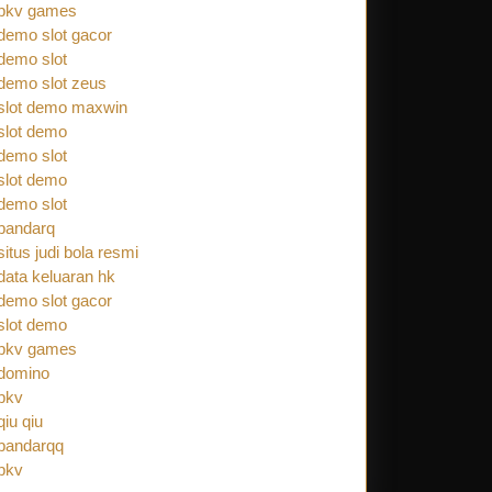
pkv games
demo slot gacor
demo slot
demo slot zeus
slot demo maxwin
slot demo
demo slot
slot demo
demo slot
bandarq
situs judi bola resmi
data keluaran hk
demo slot gacor
slot demo
pkv games
domino
pkv
qiu qiu
bandarqq
pkv