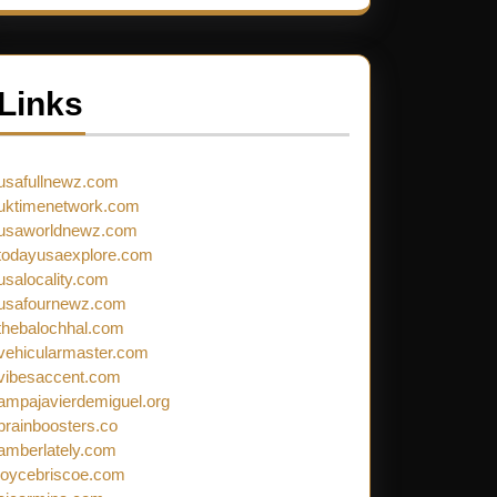
Links
usafullnewz.com
uktimenetwork.com
usaworldnewz.com
todayusaexplore.com
usalocality.com
usafournewz.com
thebalochhal.com
vehicularmaster.com
vibesaccent.com
ampajavierdemiguel.org
brainboosters.co
amberlately.com
joycebriscoe.com