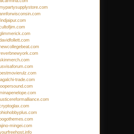
aicarmina.com
mypartysupplystore.com
annforwisconsin.com
findjaipur.com
cultofjim.com
glimmerick.com
davidfollett.com
newcollegebeat.com
reverbnewyork.com
skinmerch.com
usvisaforum.com
bestmovierulz.com
jagalchi-trade.com
loopersound.com
minapenelope.com
justicereformalliance.com
cryptoglax.com
ohiohobbyplus.com
bogothemes.com
ajino-mingei.com
yourfreehost.info