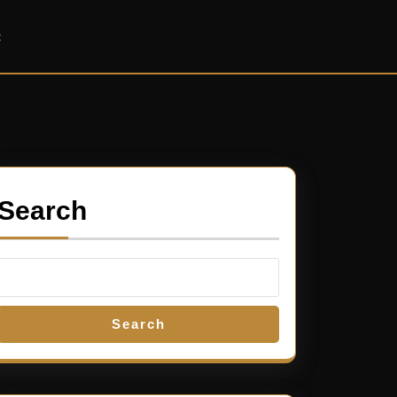
t
Search
Search