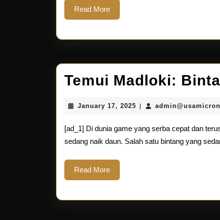
Read
Read More
More
Temui Madloki: Bint
January
January 17, 2025
admin@usamicro
|
17,
2025
[ad_1] Di dunia game yang serba cepat dan teru
sedang naik daun. Salah satu bintang yang seda
Read
Read More
More